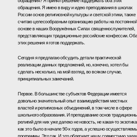
обращения? Я принял решение поддержать оба этих
обращения. Я имею в виду и идею преподавания в школах
России основ религиозной культуры и светской этики, также
считаю целесообразным организацию работы на постоянно
основе в наших Вооружённых Силах священнослужителей,
представляющих традиционные российские конфессии. Об
этих решения я готов поддержать.
Сегодня я предлагаю обсудить детали практической
реализации данных предложений, но, конечно, хотел бы
сделать несколько, на мой взгляд, во всяком случае,
принципиальных замечаний.
Первое. В большинстве субъектов Федерации имеется
довольно значительный опыт взаимодействия местных
властей и религиозных объединений, в том числе в сфере
школьного образования. И преподавание основ традиционн
религий для них уже далеко не новость, не какая‑то экзотика
как это было в начале 90-х годов, а успешно осуществляем
программы. Это так. И это облегчает нашу совместную задач