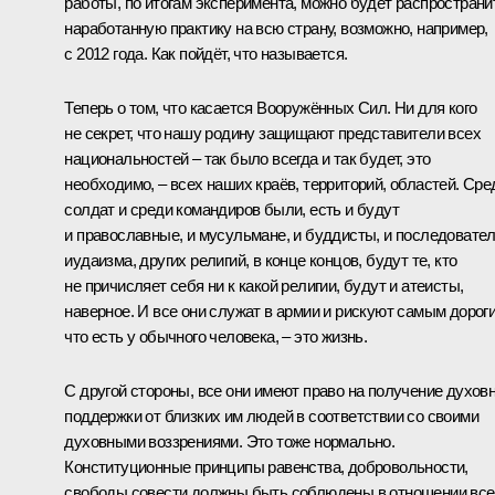
работы, по итогам эксперимента, можно будет распространи
наработанную практику на всю страну, возможно, например,
с 2012 года. Как пойдёт, что называется.
Теперь о том, что касается Вооружённых Сил. Ни для кого
не секрет, что нашу родину защищают представители всех
национальностей – так было всегда и так будет, это
необходимо, – всех наших краёв, территорий, областей. Сре
солдат и среди командиров были, есть и будут
и православные, и мусульмане, и буддисты, и последовате
иудаизма, других религий, в конце концов, будут те, кто
не причисляет себя ни к какой религии, будут и атеисты,
наверное. И все они служат в армии и рискуют самым дорог
что есть у обычного человека, – это жизнь.
С другой стороны, все они имеют право на получение духов
поддержки от близких им людей в соответствии со своими
духовными воззрениями. Это тоже нормально.
Конституционные принципы равенства, добровольности,
свободы совести должны быть соблюдены в отношении все