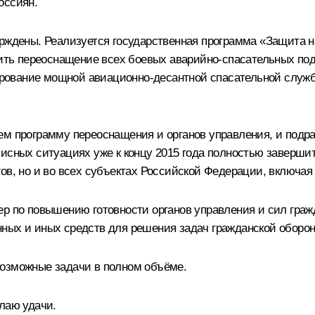
оссиян.
ерждены. Реализуется государственная программа «Защита 
ршить переоснащение всех боевых аварийно-спасательных п
вание мощной авиационно-десантной спасательной службы. 
ем программу переоснащения и органов управления, и подр
зисных ситуациях уже к концу 2015 года полностью заверши
ов, но и во всех субъектах Российской Федерации, включая
ер по повышению готовности органов управления и сил гра
ных и иных средств для решения задач гражданской оборон
возможные задачи в полном объёме.
елаю удачи.