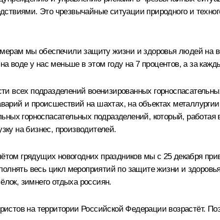
ствиями. Это чрезвычайные ситуации природного и техноген
 мерам мы обеспечили защиту жизни и здоровья людей на 
на воде у нас меньше в этом году на 7 процентов, а за каж
ти всех подразделений военизированных горноспасательных
 аварий и происшествий на шахтах, на объектах металлургии
ьных горноспасательных подразделений, который, работая 
узку на бизнес, производителей.
чётом грядущих новогодних праздников мы с 25 декабря прив
полнять весь цикл мероприятий по защите жизни и здоровь
ёлок, зимнего отдыха россиян.
туристов на территории Российской Федерации возрастёт. П