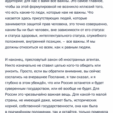
аудитории: для нас с вами все важны. Это самое главное,
чтобы за этой формулировкой не возникло иллюзий того,
что есть какие‑то люди, которые нам не важны. Что
касается здесь присутствующих людей, которые
занимаются защитой прав человека, это точно совершенно,
каким бы ни был человек, вне зависимости от его статуса:
и статуса здоровья, интеллектуального статуса, служебного
положения, внутренней позиции, – все важны. И мы
должны относиться ко всем, как к равным людям.
И наконец, пресловутый закон об иностранных агентах.
Никто изначально не ставил целью кого‑то обидеть или
унизить. Просто, если вы обратили внимание, вы сейчас
сослались на вчерашнее Послание, я там сказал, и я
глубоко в этом убеждён, что или Россия останется и будет
суверенным государством, или её вообще не будет. Для
России это чрезвычайно важная вещь. Для какой‑то малой
страны, не имеющей даже, может быть, исторических
корней, собственной государственности, она как была
в подчинённом положении, так и остаётся, только поменяла