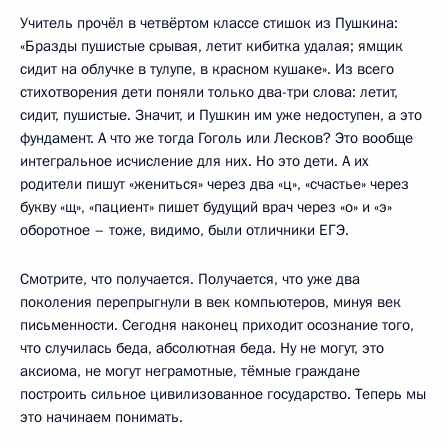
Учитель прочёл в четвёртом классе стишок из Пушкина:
«Бразды пушистые срывая, летит кибитка удалая; ямщик
сидит на облучке в тулупе, в красном кушаке». Из всего
стихотворения дети поняли только два-три слова: летит,
сидит, пушистые. Значит, и Пушкин им уже недоступен, а это
фундамент. А что же тогда Гоголь или Лесков? Это вообще
интегральное исчисление для них. Но это дети. А их
родители пишут «жениться» через два «ц», «счастье» через
букву «щ», «пациент» пишет будущий врач через «о» и «э»
оборотное – тоже, видимо, были отличники ЕГЭ.
Смотрите, что получается. Получается, что уже два
поколения перепрыгнули в век компьютеров, минуя век
письменности. Сегодня наконец приходит осознание того,
что случилась беда, абсолютная беда. Ну не могут, это
аксиома, не могут неграмотные, тёмные граждане
построить сильное цивилизованное государство. Теперь мы
это начинаем понимать.