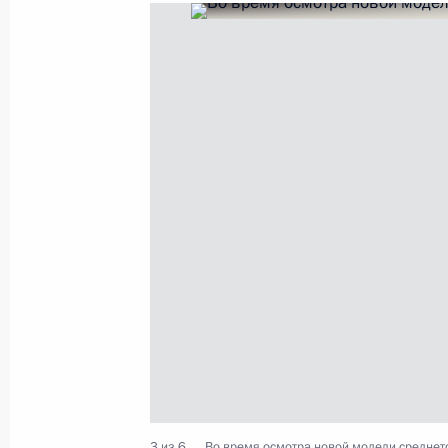
Показа
Выступление на встрече глав госуда
Каспийского саммита в узком сост
29 сентября 2014 года, 14:00
Астрахань
26 сентября 2014 года, пятница
Рабочая встреча с губернатором С
Евгением Куйвашевым
26 сентября 2014 года, 12:30
Москва, Крем
3 из 6
Во время осмотра новой модели среднето