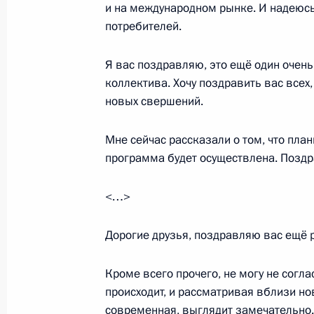
и на международном рынке. И надеюсь,
Светланой Орловой
потребителей.
24 сентября 2014 года, 12:25
Москва, Крем
Я вас поздравляю, это ещё один очень
коллектива. Хочу поздравить вас всех,
23 сентября 2014 года, вторник
новых свершений.
Министр обороны Сергей Шойгу до
Мне сейчас рассказали о том, что план
учений «Восток-2014»
программа будет осуществлена. Поздр
23 сентября 2014 года, 15:30
Новороссийск
<…>
Дорогие друзья, поздравляю вас ещё 
Совещание о развитии портов Азо
23 сентября 2014 года, 14:45
Новороссийск
Кроме всего прочего, не могу не соглас
происходит, и рассматривая вблизи нов
современная, выглядит замечательно.