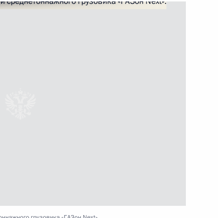
ть следующие материалы
рств – участников IV
1
3м
аве
вердловской области
1
ль
ннажного грузовика «ГАЗон Next».