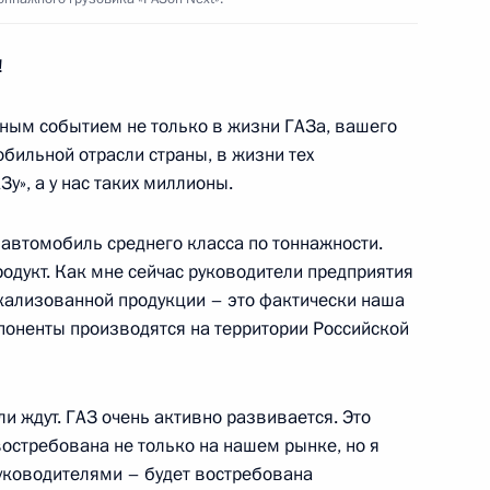
!
ной налоговой службы
3
жным событием не только в жизни ГАЗа, вашего
обильной отрасли страны, в жизни тех
ль
у», а у нас таких миллионы.
 автомобиль среднего класса по тоннажности.
родукт. Как мне сейчас руководители предприятия
кализованной продукции – это фактически наша
зи и массовых коммуникаций
3
оненты производятся на территории Российской
ль
ли ждут. ГАЗ очень активно развивается. Это
востребована не только на нашем рынке, но я
руководителями – будет востребована
ладимирской области
2