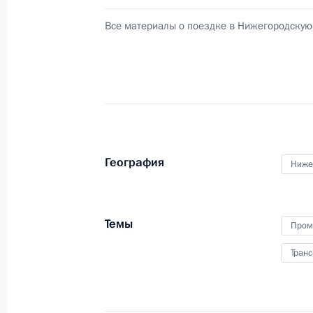
Все материалы о поездке в Нижегородскую
Выступление на церемонии запуска
«РусВинил»
19 сентября 2014 года, 18:25
Кстово
Телемост с Горьковским автомоби
География
Ниже
19 сентября 2014 года, 18:20
Кстово
Темы
Пром
18 сентября 2014 года, четверг
Транс
Заседание Государственного совет
18 сентября 2014 года, 16:30