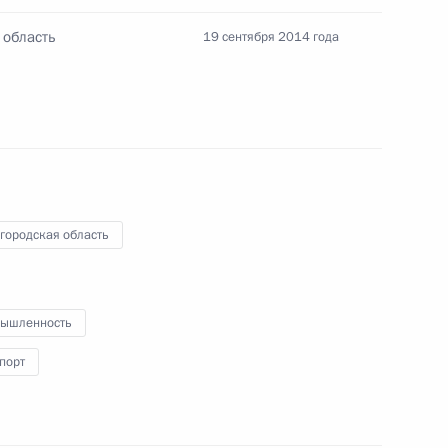
 область
19 сентября 2014 года
 производства ПВХ на заводе
1
3м
льным заводом
6
городская область
ышленность
порт
а
5
12м