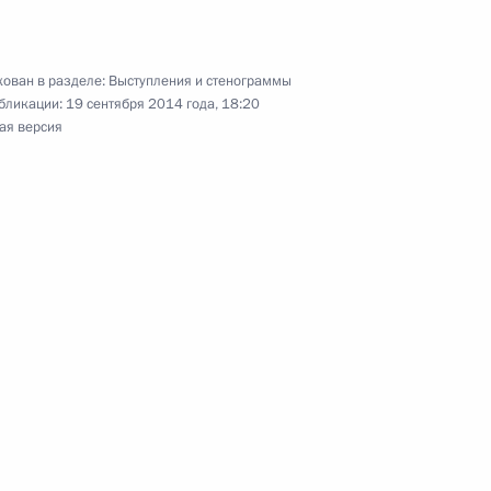
 Сербской Боснии
2
ован в разделе:
Выступления и стенограммы
м
бликации:
19 сентября 2014 года, 18:20
ая версия
ль
одителями субъектов
7
8м
ль
я ОАО «Газпром» Алексеем
1