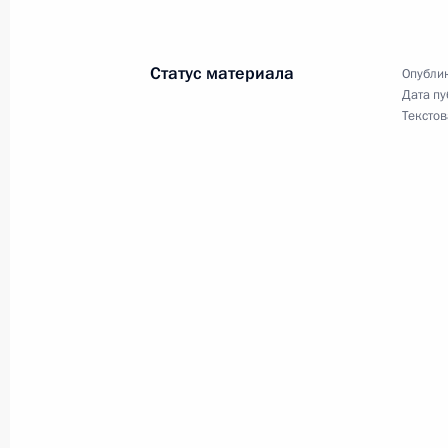
Встреча с Президентом Республики
Статус материала
Опублик
и Герцеговины Милорадом Додико
Дата пу
Текстов
18 сентября 2014 года, 14:30
Москва, Крем
17 сентября 2014 года, среда
Встреча с вновь избранными руков
Российской Федерации
17 сентября 2014 года, 19:10
Москва, Крем
Встреча с председателем правлени
Миллером