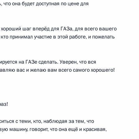
 что она будет доступная по цене для
ль
 хороший шаг вперёд для ГАЗа, для всего вашего
 кто принимал участие в этой работе, и пожелать
ложил Президенту о ходе
7
ируется на ГАЗе сделать. Уверен, что вся
авляю вас и желаю вам всего самого хорошего!
раз!
во-Черноморского бассейна
9
5м
иться с теми, кто, наблюдая за тем, что
ую машину, говорит, что она ещё и красивая,