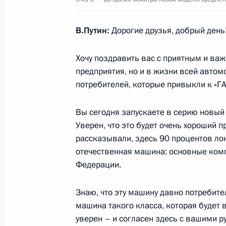
25 сентября 2014 года, четверг
В.Путин:
Дорогие друзья, добрый день
Встреча с руководителем Федераль
Михаилом Мишустиным
Хочу поздравить вас с приятным и ва
предприятия, но и в жизни всей автом
25 сентября 2014 года, 12:30
Москва, Крем
потребителей, которые привыкли к «ГАЗ
Вы сегодня запускаете в серию новый
24 сентября 2014 года, среда
Уверен, что это будет очень хороший п
рассказывали, здесь 90 процентов ло
Рабочая встреча с Министром свя
отечественная машина: основные комп
Николаем Никифоровым
Федерации.
24 сентября 2014 года, 13:35
Москва, Крем
Знаю, что эту машину давно потребите
машина такого класса, которая будет 
уверен – и согласен здесь с вашими 
Рабочая встреча с губернатором В