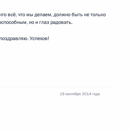
то всё, что мы делаем, должно быть не только
пособным, но и глаз радовать.
 поздравляю. Успехов!
ик
председателем правления
1
ласть, Ново-Огарёво
19 сентября 2014 года
рщиками
4
6м