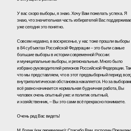
У вас скоро выборы, я знаю. Хочу Вам пожелать успеха. Я
знаю, что значительная часть избирателей Вас поддерживае
уже сегодня это понятно.
Совсем недавно, в воскресенье, у нас тоже прошли выборы
в 84 субъектах Российской Федерации – это были самые
большие выборы в истории современной России:
и муниципальные выборы, и региональные. Много было
избрано руководителей регионов Российской Федерации. Та
что мы представляем, что в этот предвыборный период всег
внутриполитическая обстановка накаляется. Но за выборам
всё равно начинается нормальная будничная работа, Вы
человек очень опытный уже: и политик опытный,
и хозяйственник, – Вы это сами всё прекрасно понимаете.
Очень рад Вас видеть!
М.Додик
(
как переведено
): Спасибо Вам, господин Президент