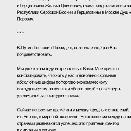
и Герцеговины Желька Цвиянович, глава представительства
Республики Сербской Боснии и Герцеговины в Москве Душк
Перович.
* * *
В.Путин
: Господин Президент, позвольте ещё раз Вас
поприветствовать.
Мы уже в этом году встречались с Вами. Мне приятно
констатировать, что хоть у нас и довольно скромные
абсолютные цифры по торгово-экономическому
сотрудничеству, но всё‑таки оборот растёт: на четверть
увеличился за последнее время.
Сейчас непростые времена и у международных отношений,
и в Европе, в мировой экономике. Но отношения между наш
странами развиваются успешно, это приятный фактор
в ситуации в регионе.