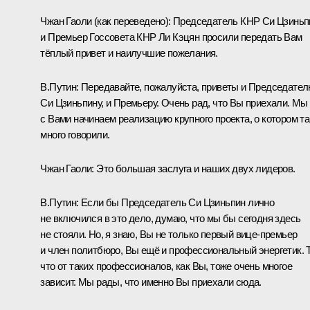
Чжан Гаоли
(как переведено)
: Председатель КНР Си Цзиньп
и Премьер Госсовета КНР Ли Кэцян просили передать Вам
тёплый привет и наилучшие пожелания.
В.Путин:
Передавайте, пожалуйста, приветы и Председате
Си Цзиньпину, и Премьеру. Очень рад, что Вы приехали. Мы
с Вами начинаем реализацию крупного проекта, о котором та
много говорили.
Чжан Гаоли:
Это большая заслуга и наших двух лидеров.
В.Путин:
Если бы Председатель Си Цзиньпин лично
не включился в это дело, думаю, что мы бы сегодня здесь
не стояли. Но, я знаю, Вы не только первый вице-премьер
и член политбюро, Вы ещё и профессиональный энергетик. 
что от таких профессионалов, как Вы, тоже очень многое
зависит. Мы рады, что именно Вы приехали сюда.