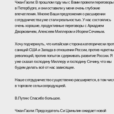
Чжан Гаоли:
В прошлом году мы с Вами провели переговоры
в Петербурге, и они оставили у меня очень глубокие
впечатления. Многие Ваши предложения о расширении
сотрудничества уже стали реальностью. У нас состоялись
очень хорошие, продуктивные переговоры с Аркадием
Дворковичем, Алексеем Миллером и Игорем Сечиным.
Хочу подчеркнуть, что китайская сторона категорически про
санкций США и Запада в отношении России, против «цветн
революций, против попыток сдерживать развитие России. Я
уже сказал господину Миллеру и господину Сечину, что мы
будем делать всё от нас зависящее.
Наше сотрудничество существенно расширяется, в том чис
в торговле сельхозпродукцией.
В.Путин:
Спасибо большое.
Чжан Гаоли:
Председатель Си Цзиньпин ожидает новой