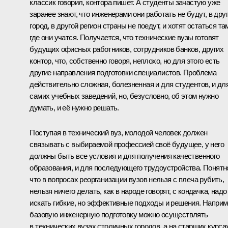
классик говорил, контора пишет. А студенты зачастую уже
заранее знают, что инженерами они работать не будут, в дру
город, в другой регион страны не поедут, и хотят остаться та
где они учатся. Получается, что технические вузы готовят
будущих офисных работников, сотрудников банков, других
контор, что, собственно говоря, неплохо, но для этого есть
другие направления подготовки специалистов. Проблема
действительно сложная, болезненная и для студентов, и дл
самих учебных заведений, но, безусловно, об этом нужно
думать, и её нужно решать.
Поступая в технический вуз, молодой человек должен
связывать с выбираемой профессией своё будущее, у него
должны быть все условия и для получения качественного
образования, и для последующего трудоустройства. Понятн
что в вопросах реорганизации вузов нельзя с плеча рубить,
нельзя ничего делать, как в народе говорят, с кондачка, надо
искать гибкие, но эффективные подходы и решения. Наприм
базовую инженерную подготовку можно осуществлять
в технических вузах столичных городов, а на старших курса