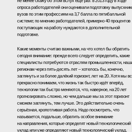
не менее скажу об этом вслух ещё раз: в 2013 году в ходе
опроса работодателей они оценивали подготовку выпускник
вузов по этим профессиям на 3,7 балла по пятибалльной
системе; по мнению работодателей, примерно 40 процентов
поступающих на работу нуждаются в дополнительной
подготовке.
Какие моменты считаю важными, на что хотел бы обратить
сегодня внимание: прежде всего следует определить, какие
специалисты потребуются отраслям промышленности, наш
регионам через пять-десять лет – хотелось бы, конечно,
заглянуть и за более далёкий горизонт, лет на 20. Хотя мы в
прекрасно понимаем, что жизнь так быстро идёт вперёд,
технологии так быстро меняются, что, наверное, на 20 лет
прогнозировать сложно, но чем дальше мы за этот горизонт
сможем заглянуть, тем лучше. Это действительно очень
серьёзная, кропотливая работа. Надо посмотреть, что
называется, подальше, обратить особое внимание
на направления, которые определят новый технологический
уклад или уже определяют новый технологический уклад.