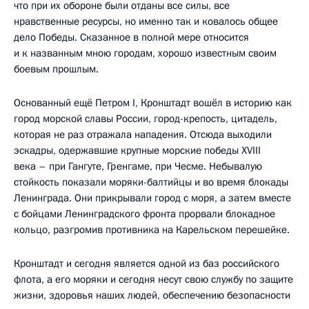
что при их обороне были отданы все силы, все
нравственные ресурсы, но именно так и ковалось общее
дело Победы. Сказанное в полной мере относится
и к названным мною городам, хорошо известным своим
боевым прошлым.
Основанный ещё Петром I, Кронштадт вошёл в историю как
город морской славы России, город-крепость, цитадель,
которая не раз отражала нападения. Отсюда выходили
эскадры, одержавшие крупные морские победы XVIII
века – при Гангуте, Гренгаме, при Чесме. Небывалую
стойкость показали моряки-балтийцы и во время блокады
Ленинграда. Они прикрывали город с моря, а затем вместе
с бойцами Ленинградского фронта прорвали блокадное
кольцо, разгромив противника на Карельском перешейке.
Кронштадт и сегодня является одной из баз российского
флота, а его моряки и сегодня несут свою службу по защите
жизни, здоровья наших людей, обеспечению безопасности