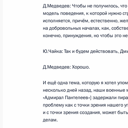
Д.Медведев: Чтобы не получилось, что в
22 апреля 2009 года, среда
модель поведения, к которой нужно ст
Стенографический отчёт о заседан
исполняется, причём, естественно, же
Государственного совета по вопро
на добровольных началах, как, собстве
системы допризывной подготовки 
конечно, принуждения, но чтобы это н
22 апреля 2009 года, 16:45
Рязань
Ю.Чайка: Так и будем действовать, Дм
Д.Медведев: Хорошо.
Выступление на заседании президи
по вопросам совершенствования с
И ещё одна тема, которую я хотел упом
подготовки молодёжи
несколько дней назад, наши военные
22 апреля 2009 года, 16:40
Рязань
«Адмирал Пантелеев»] задержали пират
проблему как с точки зрения нашего у
и с точки зрения создания, может быт
делам.
Начало рабочей встречи с губерна