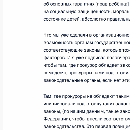
об основных гарантиях [прав ребёнка
на социальную защищённость, мораль
состояние детей, абсолютно правильн
30 апреля 2009 года, четверг
Выступления на церемонии подписа
Что мы уже сделали в организационном
между Российской Федерацией и Р
возможность органам государственно
и Российской Федерацией и Респу
соответствующие законы, которые тож
факторов. И я уже подписал позавчер
30 апреля 2009 года, 12:45
Москва, Кремль
чтобы там, где прокурор обладает зак
семьдесят, прокуроры сами подготови
законодательные органы, если нет эти
29 апреля 2009 года, среда
Там, где прокуроры не обладают таки
Встреча с Министром обороны Кита
инициировали подготовку таких законов
29 апреля 2009 года, 15:30
Москва, Кремль
законы, (по нашим данным, такие зак
Федерации), чтобы внесли соответств
законодательства. Это первая позиция