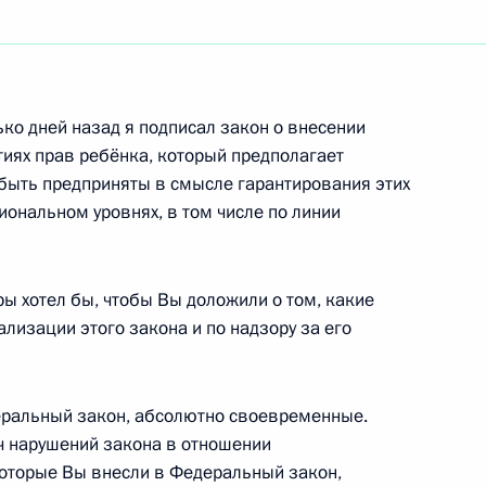
ть следующие материалы
ко дней назад я подписал закон о внесении
тиях прав ребёнка, который предполагает
быть предприняты в смысле гарантирования этих
ю в Томской области
1
иональном уровнях, в том числе по линии
рнатором региона Виктором
ы хотел бы, чтобы Вы доложили о том, какие
 Горки
лизации этого закона и по надзору за его
льным прокурором Юрием
еральный закон, абсолютно своевременные.
ч нарушений закона в отношении
 Горки
которые Вы внесли в Федеральный закон,