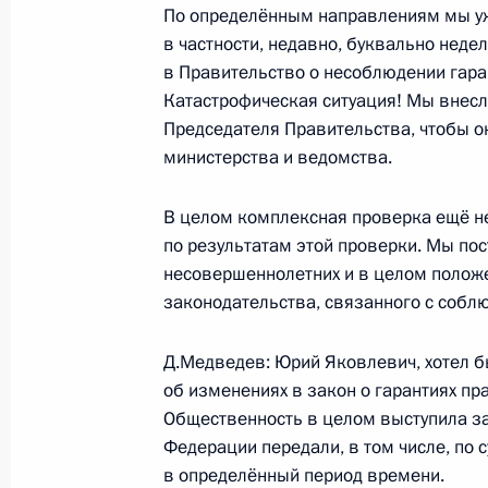
По определённым направлениям мы уж
в частности, недавно, буквально нед
в Правительство о несоблюдении гара
Встреча с Министром иностранных 
Катастрофическая ситуация! Мы внес
27 апреля 2009 года, 15:10
Московская обл
Председателя Правительства, чтобы о
министерства и ведомства.
24 апреля 2009 года, пятница
В целом комплексная проверка ещё н
по результатам этой проверки. Мы по
Начало рабочей встречи с Замести
несовершеннолетних и в целом полож
Правительства – Руководителем Ап
законодательства, связанного с собл
Сергеем Собяниным и Министром с
коммуникаций Игорем Щёголевым
Д.Медведев: Юрий Яковлевич, хотел б
24 апреля 2009 года, 16:15
Тверская област
об изменениях в закон о гарантиях пра
Общественность в целом выступила за
Федерации передали, в том числе, по с
в определённый период времени.
Рабочая встреча с губернатором Н