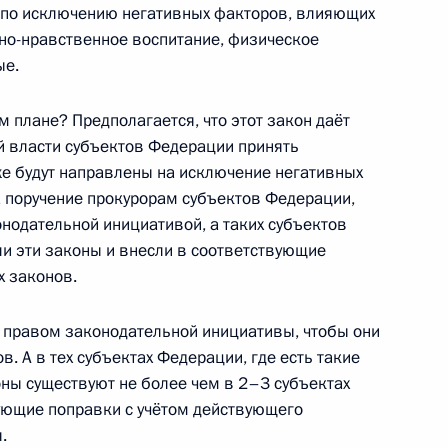
] по исключению негативных факторов, влияющих
но-нравственное воспитание, физическое
ые.
ния двусторонних документов
 плане? Предполагается, что этот закон даёт
еспубликой Абхазия
й власти субъектов Федерации принять
бликой Южная Осетия
е будут направлены на исключение негативных
а поручение прокурорам субъектов Федерации,
онодательной инициативой, а таких субъектов
ли эти законы и внесли в соответствующие
х законов.
м правом законодательной инициативы, чтобы они
я Лян Гуанле
1
. А в тех субъектах Федерации, где есть такие
оны существуют не более чем в 2–3 субъектах
ующие поправки с учётом действующего
.