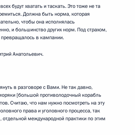
сех будут хватать и таскать. Это тоже не та
ремиться. Должна быть норма, которая
ии президиума
лательно, чтобы она исполнялась
сам совершенствования
нно, и большинство других норм. Под страхом,
молодёжи
е превращалось в кампании.
итрий Анатольевич.
ума Государственного совета
истемы допризывной
януть в разговоре с Вами. Не так давно,
 моряки [большой противолодочный корабль
ов. Считаю, что нам нужно посмотреть на эту
головного права и уголовного процесса, так
ь, отдельной международной практики по этим
тором Рязанской области