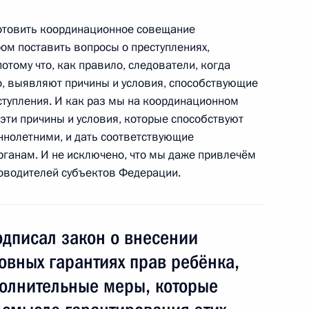
 министрами обороны
рганизации сотрудничества
готовить координационное совещание
ом поставить вопросы о преступлениях,
тому что, как правило, следователи, когда
ло, выявляют причины и условия, способствующие
тупления. И как раз мы на координационном
я государственных наград
ти причины и условия, которые способствуют
нолетними, и дать соответствующие
ганам. И не исключено, что мы даже привлечём
оводителей субъектов Федерации.
ром Болгарии Сергеем
одписал закон о внесении
овных гарантиях прав ребёнка,
асть, Барвиха
полнительные меры, которые