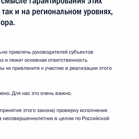
 смысле гарантирования этих
 так и на региональном уровнях,
ланчерием Тхакушиновым
1
зора.
сть, Горки
ьно привлечь руководителей субъектов
раз и лежит основная ответственность
ии Попечительского совета
Вы их привлеките к участию в реализации этого
сии
сть, Барвиха
ено. Для нас это очень важно.
 принятия этого закона) проверку исполнения
Попечительского совета
з несовершеннолетних в целом по Российской
сии
асть, Барвиха