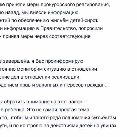
е приняли меры прокурорского реагирования,
елю назад, мы внесли информацию
нтий по обеспечению жильём детей-сирот.
дел Китая Ян Цзечи
1
ли информацию в Правительство, попросили
асть, Барвиха
н принял меры через соответствующие
е завершена, я Вас проинформирую
стоянно мониторим ситуацию в отношении
телем Председателя
ение дел в отношении реализации
парата Правительства
юдением прав и законных интересов граждан.
вязи и массовых
ы обратить внимание на этот закон –
ь, Завидово
в ребёнка. Это не самая простая тема.
 то, чтобы мы такого рода полномочия субъектам
ути, и по контролю за действиями детей на улицах
овгородской области Сергеем
1