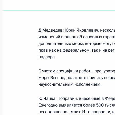
Показа
Д.Медведев: Юрий Яковлевич, несколь
4 мая 2009 года, понедельник
изменений в закон об основных гаран
дополнительные меры, которые могут 
Социально-экономическую ситуаци
прав как на федеральном, так и на рег
Дмитрий Медведев обсудил с губе
надзора.
Крессом
С учетом специфики работы прокуратур
4 мая 2009 года, 17:15
Московская область,
меры Вы предполагаете принять по реа
неукоснительным исполнением.
Начало рабочей встречи с Генера
Ю.Чайка: Поправки, внесённые в Фед
Чайкой
Ежегодно выявляется более 500 тыся
4 мая 2009 года, 17:15
Московская область,
несовершеннолетних. И те поправки, 