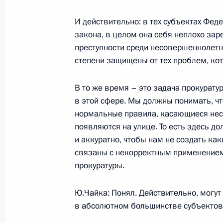
Митиным
И действительно: в тех субъектах Фед
24 апреля 2009 года, 14:00
Тверская област
закона, в целом она себя неплохо за
преступности среди несовершеннолетни
степени защищены от тех проблем, кот
23 апреля 2009 года, четверг
В то же время – это задача прокурат
Ответы на вопросы журналистов по
в этой сфере. Мы должны понимать, чт
с Президентом Армении Сержем С
нормальные правила, касающиеся нес
появляются на улице. То есть здесь д
23 апреля 2009 года, 16:45
Тверская област
и аккуратно, чтобы нам не создать ка
связаны с некорректным применением 
прокуратуры.
Начало встречи с Президентом Ар
23 апреля 2009 года, 16:40
Тверская област
Ю.Чайка: Понял. Действительно, могут
в абсолютном большинстве субъектов