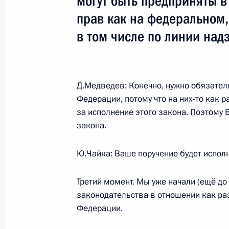
могут быть предприняты в
прав как на федеральном,
Встреча с Президентом Адыгеи Ас
в том числе по линии над
28 апреля 2009 года, 15:20
Московская обла
27 апреля 2009 года, понедельник
Д.Медведев: Конечно, нужно обязател
Федерации, потому что на них‑то как 
Стенографический отчёт о заседан
за исполнение этого закона. Поэтому 
Фонда поддержки олимпийцев Рос
закона.
27 апреля 2009 года, 15:45
Московкая обла
Ю.Чайка: Ваше поручение будет исполн
Третий момент. Мы уже начали (ещё до
Вступительное слово на заседании 
законодательства в отношении как ра
Фонда поддержки олимпийцев Рос
Федерации.
27 апреля 2009 года, 15:40
Московская обл