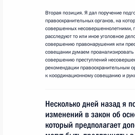
Вступительное слово на встрече с
государств – членов Шанхайской о
Вторая позиция. Я дал поручение под
правоохранительных органов, на котор
29 апреля 2009 года, 15:15
Москва, Кремль
совершенных несовершеннолетними, по
расследуют то или иное уголовное де
совершению правонарушения или прес
Выступление на церемонии вручени
совещании думаем проанализировать э
совершению преступлений несовершен
29 апреля 2009 года, 13:10
Москва, Кремль
рекомендации правоохранительным ор
к координационному совещанию и рук
28 апреля 2009 года, вторник
Начало встречи с Премьер-минист
Несколько дней назад я п
Станишевым
изменений в закон об осн
28 апреля 2009 года, 19:10
Московская обл
который предполагает до