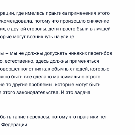
ерации, где имелась практика применения этого
ь, Завидово
рекомендовала, потому что произошло снижение
х, с другой стороны, дети просто были в лучшей
орые могут возникнуть на улице.
уры – мы не должны допускать никаких перегибов
 итогам переговоров
о, естественно, здесь должны применяться
аргсяном
овершеннолетних как обычных людей, которые
олжно быть всё сделано максимально строго
ь, Завидово
кие‑то другие проблемы, которые могут быть
этого законодательства. И это задача
мении Сержем Саргсяном
ь, Завидово
 быть такие перекосы, потому что практики нет
 Федерации.