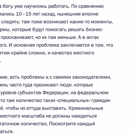
авления офицеров по случаю
12м
 богу, уже научились работать. По сравнению
мандные должности
мались 10–15 лет назад, нынешние вполне
(специальных) званий
 следить: там тоже возникают какие‑то моменты,
рмы, которые будут помогать решать бизнес-
ль
проскакивают, но их там меньше. А в актах
го. И основная проблема заключается в том, что
 этим крайне сложно, и качество местного
я верительных грамот
.
нию, есть проблемы и с самими законодателями,
ль
нь часто туда проникают люди, которые
а уровне субъектов Федерации, на федеральном
 то там количество таких «специальных» граждан
ё, чтобы их оттуда выставить. Криминальные
 местного масштаба не должны находиться
рногории Филипом
остаточное количество. Посмотрите каждый
аться.