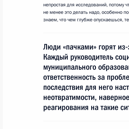
2 марта 2009 года, 15:00
Мадрид, Каса де А
непростая для исследований, потому чт
не менее это делать надо, особенно п
знаем, что чем глубже опускаешься, т
1 марта 2009 года, воскресенье
Выступление на церемонии передач
Люди «пачками» горят из‑
православной церкви в Бари
Каждый руководитель соци
1 марта 2009 года, 20:28
Италия, Бари
муниципального образова
ответственность за пробл
Интервью представителям испанск
последствия для него наст
1 марта 2009 года, 10:00
Московская област
неотвратимости, наверное,
реагирования на такие си
27 февраля 2009 года, пятница