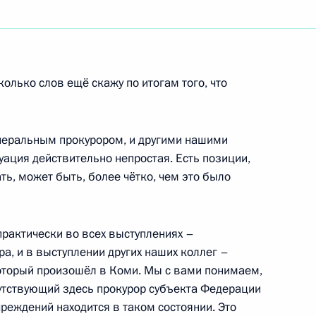
ть следующие материалы
лько слов ещё скажу по итогам того, что
ийско-испанских переговоров
1
енеральным прокурором, и другими нашими
ация действительно непростая. Есть позиции,
ь, может быть, более чётко, чем это было
ми Генеральных кортесов –
 практически во всех выступлениях –
государственной власти
ра, и в выступлении других наших коллег –
который произошёл в Коми. Мы с вами понимаем,
сутствующий здесь прокурор субъекта Федерации
чреждений находится в таком состоянии. Это