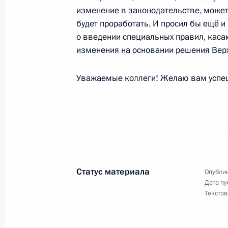
изменение в законодательстве, может 
будет проработать. И просил бы ещё и
20 февраля 2009 года, пятница
о введении специальных правил, каса
изменения на основании решения Верх
Выдержки из стенографического о
заседании президиума Государстве
Уважаемые коллеги! Желаю вам успеш
повышения эффективности мер гос
реального сектора экономики
20 февраля 2009 года, 13:45
Иркутск
Выступление на расширенном засе
Статус материала
Опублик
Государственного совета по вопро
Дата пу
мер государственной поддержки ре
Текстов
20 февраля 2009 года, 13:40
Иркутск