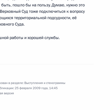
быть, пошло бы на пользу. Думаю, нужно это
 Верховный Суд тоже подключиться к вопросу
ющихся территориальной подсудности, её
овного Суда.
тчета о расширенном
нного совета по вопросам
ной работы и хорошей службы.
ударственной поддержки
дании президиума
29м
ован в разделе:
Выступления и стенограммы
сам повышения эффективности
бликации:
25 февраля 2009 года, 14:45
ального сектора экономики
ая версия