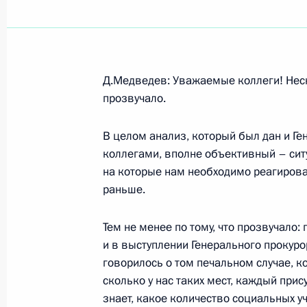
Показа
Д.Медведев: Уважаемые коллеги! Неско
3 марта 2009 года, вторник
прозвучало.
Пресс-конференция по итогам росс
В целом анализ, который был дан и Г
3 марта 2009 года, 18:45
Мадрид
коллегами, вполне объективный – ситу
на которые нам необходимо реагироват
раньше.
Выступление на встрече с депутата
Тем не менее по тому, что прозвучало:
высшего законодательного органа 
и в выступлении Генерального прокуро
Испании
говорилось о том печальном случае, 
3 марта 2009 года, 13:45
Мадрид
сколько у нас таких мест, каждый при
знает, какое количество социальных у