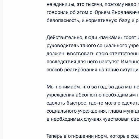
не единицы, это тысячи, поэтому надо
говорили об этом с Юрием Яковлевиче
2 марта 2009 года, понедельник
безопасность, и нормативную базу, и 
Выступление на заключительном за
испанского форума «Диалог гражда
Действительно, люди «пачками» горят
руководитель такого социального учр
2 марта 2009 года, 22:10
Мадрид, Центр иск
должен чувствовать свою ответственно
последствия для него наступят. Именно
способ реагирования на такие ситуаци
Из рук мэра испанской столицы Ал
Хименеса Дмитрий Медведев получ
Мы понимаем, что за год, за два мы н
2 марта 2009 года, 20:00
Мадрид
учреждения абсолютно необходимым н
сделать быстрее, где‑то можно сделат
социального учреждения, глава муниц
в необходимых случаях чувствовал сво
Встреча с ректорами российских, и
и латиноамериканских университет
Теперь в отношении норм, которые сод