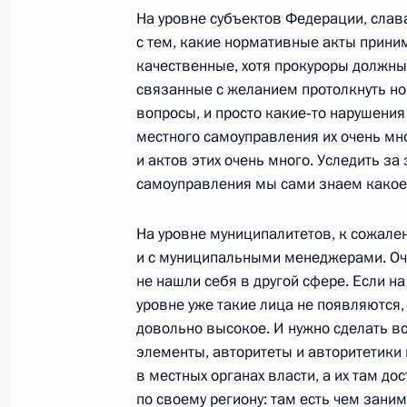
Выступление на церемонии предст
На уровне субъектов Федерации, слава
их назначения на вышестоящие ко
с тем, какие нормативные акты прини
и присвоения им высших воинских 
качественные, хотя прокуроры должны
связанные с желанием протолкнуть но
27 февраля 2009 года, 14:30
Москва, Крем
вопросы, и просто какие‑то нарушения 
местного самоуправления их очень мно
и актов этих очень много. Уследить за
Выступление на церемонии вручени
самоуправления мы сами знаем какое
послами иностранных государств
На уровне муниципалитетов, к сожале
27 февраля 2009 года, 13:15
Москва, Крем
и с муниципальными менеджерами. Оче
не нашли себя в другой сфере. Если н
уровне уже такие лица не появляются,
26 февраля 2009 года, четверг
довольно высокое. И нужно сделать вс
элементы, авторитеты и авторитетики
Начало встречи с Президентом Че
в местных органах власти, а их там д
Вуяновичем
по своему региону: там есть чем заним