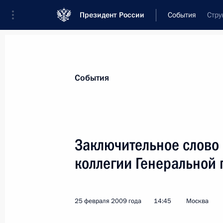
Президент России
События
Стру
Президент
Администрация
Государст
Новости
Стенограммы
Поездки
Те
События
Рубрикация материалов
Все материалы
Заключительное слово
Послания Федеральному Собранию
коллегии Генеральной 
Заявления по важнейшим вопросам
Совещания, заседания, рабочие встречи
25 февраля 2009 года
14:45
Москва
Речи и обращения