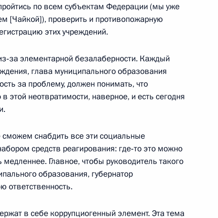
 пройтись по всем субъектам Федерации (мы уже
м [Чайкой]), проверить и противопожарную
регистрацию этих учреждений.
седании российско-
нских обществ»
 из‑за элементарной безалаберности. Каждый
еждения, глава муниципального образования
усств Королевы Софии
сть за проблему, должен понимать, что
 в этой неотвратимости, наверное, и есть сегодня
и.
ьберто Руис-Гальярдона
2
4м
ил золотой ключ Мадрида
е сможем снабдить все эти социальные
абором средств реагирования: где‑то это можно
ь медленнее. Главное, чтобы руководитель такого
ипального образования, губернатор
ю ответственность.
спанских
1
ов
ержат в себе коррупциогенный элемент. Эта тема