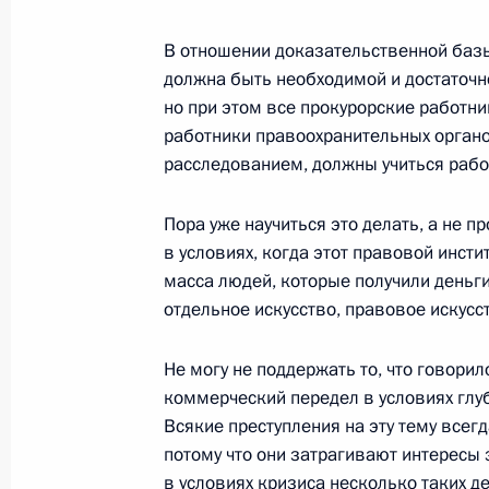
26 февраля 2009 года, 13:15
Москва, Крем
В отношении доказательственной базы
должна быть необходимой и достаточн
25 февраля 2009 года, среда
но при этом все прокурорские работни
работники правоохранительных орган
Переговоры с Президентом Йеменс
расследованием, должны учиться рабо
Салехом
25 февраля 2009 года, 17:30
Москва
Пора уже научиться это делать, а не п
в условиях, когда этот правовой инстит
масса людей, которые получили деньг
отдельное искусство, правовое искусс
Заключительное слово на расшире
Генеральной прокуратуры
Не могу не поддержать то, что говорил
25 февраля 2009 года, 14:45
Москва
коммерческий передел в условиях глу
Всякие преступления на эту тему все
потому что они затрагивают интересы 
в условиях кризиса несколько таких д
Вступительное слово на расширенн