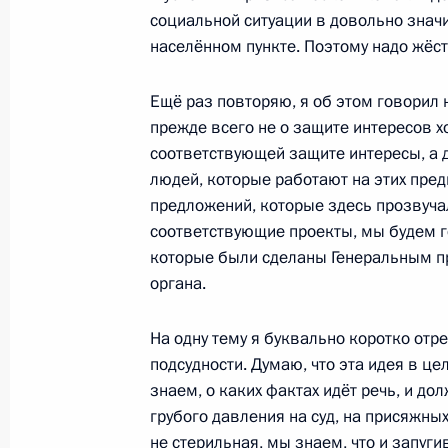
социальной ситуации в довольно знач
Генеральной прокуратуры
населённом пункте. Поэтому надо жёст
25 февраля 2009 года, 14:40
Москва
Ещё раз повторяю, я об этом говорил 
прежде всего не о защите интересов х
24 февраля 2009 года, вторник
соответствующей защите интересы, а 
людей, которые работают на этих предп
Начало встречи с Президентом Та
предложений, которые здесь прозвуча
Рахмоном
соответствующие проекты, мы будем г
24 февраля 2009 года, 14:45
Тверская обла
которые были сделаны Генеральным п
органа.
На одну тему я буквально коротко отр
21 февраля 2009 года, суббота
подсудности. Думаю, что эта идея в ц
Торжественный вечер, посвящённы
знаем, о каких фактах идёт речь, и д
грубого давления на суд, на присяжных
21 февраля 2009 года, 19:49
Москва, театр
не стерильная, мы знаем, что и запуги