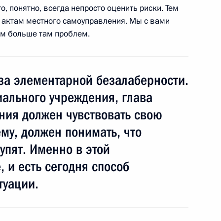
мерика
о, понятно, всегда непросто оценить риски. Тем
о актам местного самоуправления. Мы с вами
ем больше там проблем.
и России подворья Русской
4м
за элементарной безалаберности.
ального учреждения, глава
ния должен чувствовать свою
ему, должен понимать, что
их СМИ
упят. Именно в этой
1
ь, Горки
 и есть сегодня способ
туации.