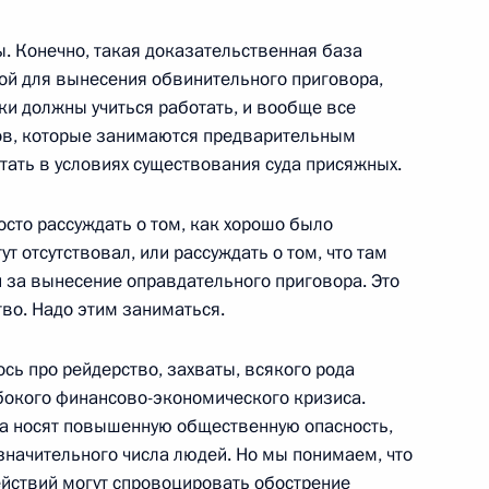
ль
. Конечно, такая доказательственная база
ой для вынесения обвинительного приговора,
ки должны учиться работать, и вообще все
ов, которые занимаются предварительным
кой Республики Али Абдаллой
1
тать в условиях существования суда присяжных.
росто рассуждать о том, как хорошо было
ут отсутствовал, или рассуждать о том, что там
и за вынесение оправдательного приговора. Это
тво. Надо этим заниматься.
нном заседании коллегии
ось про рейдерство, захваты, всякого рода
бокого финансово-экономического кризиса.
гда носят повышенную общественную опасность,
значительного числа людей. Но мы понимаем, что
ействий могут спровоцировать обострение
ом заседании коллегии