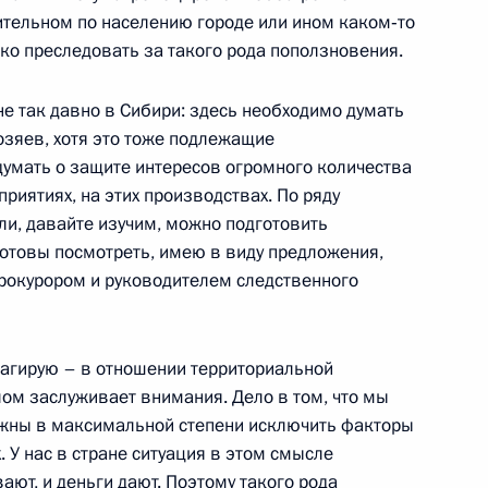
ительном по населению городе или ином каком‑то
ко преследовать за такого рода поползновения.
не так давно в Сибири: здесь необходимо думать
озяев, хотя это тоже подлежащие
думать о защите интересов огромного количества
риятиях, на этих производствах. По ряду
джикистана Эмомали
ли, давайте изучим, можно подготовить
отовы посмотреть, имею в виду предложения,
сть, Завидово
рокурором и руководителем следственного
еагирую – в отношении территориальной
елом заслуживает внимания. Дело в том, что мы
й Дню защитника Отечества
олжны в максимальной степени исключить факторы
1
6м
. У нас в стране ситуация в этом смысле
 Российской Армии
вают, и деньги дают. Поэтому такого рода