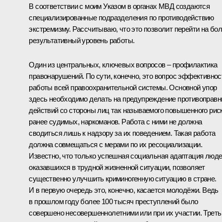
В соответствии с моим Указом в органах МВД создаются
специализированные подразделения по противодействию
экстремизму. Рассчитываю, что это позволит перейти на бо
результативный уровень работы.
Один из центральных, ключевых вопросов – профилактика
правонарушений. По сути, конечно, это вопрос эффективнос
работы всей правоохранительной системы. Основной упор
здесь необходимо делать на предупреждение противоправ
действий со стороны лиц так называемого повышенного риск
ранее судимых, наркоманов. Работа с ними не должна
сводиться лишь к надзору за их поведением. Такая работа
должна совмещаться с мерами по их ресоциализации.
Известно, что только успешная социальная адаптация люде
оказавшихся в трудной жизненной ситуации, позволяет
существенно улучшить криминогенную ситуацию в стране.
И в первую очередь это, конечно, касается молодёжи. Ведь
в прошлом году более 100 тысяч преступлений было
совершено несовершеннолетними или при их участии. Треть