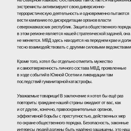
экстремисты активизируют свою диверсионно-
террористическую деятельность и одновременно пытаются
вести кампанию по дискредитации органов власти
северокавказских республик. Защита общественного порядк
в этом регионе является нашей стратегической задачей, она
не меняется. МВД здесь находится на переднем крае и дол
тесно взаимодействовать с другими силовыми ведомствами
Кроме того, хотел бы отдельно отметить мужество
и самоотверженность личного состава МВД, проявленные
в ходе событий в Южной Осетии и ликвидации там
последствий гуманитарной катастрофы.
Уважаемые товарищи! В заключение я хотел бы ещё раз
повторить: граждане нашей страны ожидают от вас, как
и от других, конечно, правоохранительных органов,
эффективной борьбы с преступностью, действенных мер
по охране общественного порядка. Безопасность, законные
интересы людей должны быть надёжно защищены, это наш