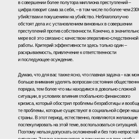
в совершении более полутора миллиона преступлений –
цифра говорит сама за себя, – в том числе по более чем 230
убийствам и покушениям на убийство. Неблагополучно
обстоят дела и с установлением виновных в совершении
преступлений против собственности. Конечно, в значительн
мере всё это связано с качеством оперативно-следственной
работы. Критерий эффективности здесь только один –
раскрываемость, привлечение к ответственности
и последующее осуждение.
Думаю, что для вас также ясно, что главная задача – как мо
больше внимания уделять вопросам состояния общественн
порядка, тем более что мы находимся в довольно сложной
ситуации, в условиях влияния глобального финансового
кризиса, который обострил проблемы безработицы и вообщ
те проблемы, которые существуют в социальной сфере наш
страны. В этот период, естественно, появляются желающие
поспекулировать на этой теме, воспользоваться ситуацией.
Поэтому нельзя допускать осложнений и без того непростой
ситуации. Задача заключается, в том числе и в том, чтобы