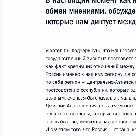
В настоящий момент как 
обмен мнениями, обсужде
Выступление на российско-узбекис
которые нам диктует межд
в расширенном составе
23 января 2009 года, 13:45
Узбекистан, Таш
Я хотел бы подчеркнуть, что Ваш госуд
государственный визит на постсоветск
Начало встречи с Президентом Уз
как факт крепнущих отношений между
Каримовым
России именно к нашему региону и в со
23 января 2009 года, 13:40
Узбекистан, Таш
по себе регион – Центрально-Азиатски
постсоветские республики, которые зд
важным, очень, я бы сказал, актуальн
Дмитрий Анатольевич, есть о чём пог
22 января 2009 года, четверг
решать те вопросы, которые возникают
Начало встречи с Президентом Уз
очень быстро, меняется расстановка 
Каримовым
И с учетом того, что Россия – страна, 