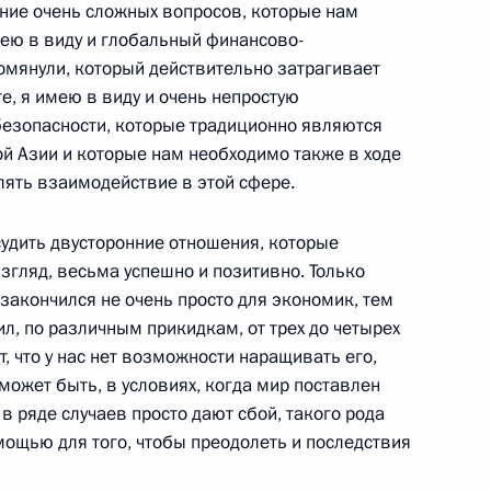
ние очень сложных вопросов, которые нам
Республики Ингушетии
мею в виду и глобальный финансово-
омянули, который действительно затрагивает
е, я имею в виду и очень непростую
езопасности, которые традиционно являются
публики Ингушетия Юнус-
й Азии и которые нам необходимо также в ходе
лять взаимодействие в этой сфере.
судить двусторонние отношения, которые
згляд, весьма успешно и позитивно. Только
н закончился не очень просто для экономик, тем
ил, по различным прикидкам, от трех до четырех
, что у нас нет возможности наращивать его,
редставителем Президента
1
 может быть, в условиях, когда мир поставлен
димиром Устиновым
в ряде случаев просто дают сбой, такого рода
сть, Горки
ощью для того, чтобы преодолеть и последствия