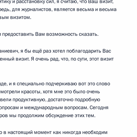
тику и расстановку сил, я считаю, что Ваш визит,
ередь, для журналистов, является весьма и весьма
вым визитом.
ороны Анатолием Сердюковым
1
и предоставить Вам возможность сказать.
иевич, я бы ещё раз хотел поблагодарить Вас
ный визит. Я очень рад, что, по сути, этот визит
и с полномочными
де, и я специально подчеркиваю вот это слово
еральных округах
смотрели красоты, хотя мне это было очень
овели продуктивную, достаточно подробную
сть, Горки
вопросам и международным вопросам. Сегодня
ров мы продолжим обсуждение этих тем.
то в настоящий момент как никогда необходим