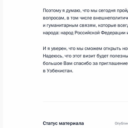
Поэтому я думаю, что мы сегодня про
17 января 2009 года, суббота
вопросам, в том числе внешнеполитич
Пресс-конференция по итогам Ме
и гуманитарным связям, которые все
по вопросу обеспечения доставки р
народа: народ Российской Федерации 
потребителям в Европе
И я уверен, что мы сможем открыть но
17 января 2009 года, 19:15
Москва, Кремль
Надеюсь, что этот визит будет полезн
большое Вам спасибо за приглашение
в Узбекистан.
Вступительное слово на Междунар
по вопросу обеспечения доставки р
потребителям в Европе
17 января 2009 года, 19:10
Москва, Кремль
Статус материала
Опублик
16 января 2009 года, пятница