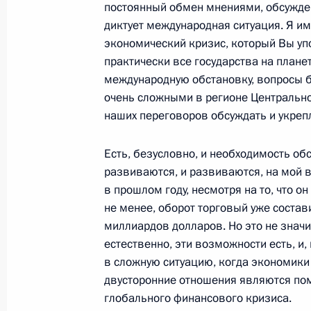
постоянный обмен мнениями, обсужде
Начало совещания с руководством 
диктует международная ситуация. Я и
20 января 2009 года, 17:45
Магас
экономический кризис, который Вы уп
практически все государства на планет
международную обстановку, вопросы б
Начало встречи с Президентом Рес
очень сложными в регионе Центрально
наших переговоров обсуждать и укреп
Беком Евкуровым
20 января 2009 года, 17:40
Магас
Есть, безусловно, и необходимость об
развиваются, и развиваются, на мой в
в прошлом году, несмотря на то, что о
19 января 2009 года, понедельник
не менее, оборот торговый уже состав
миллиардов долларов. Но это не значит
Рабочая встреча с полномочным п
естественно, эти возможности есть, и,
в Южном федеральном округе Вла
в сложную ситуацию, когда экономики 
19 января 2009 года, 15:00
Московская обла
двусторонние отношения являются пом
глобального финансового кризиса.