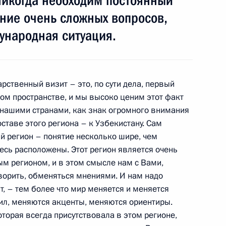
никогда необходим постоянный
ние очень сложных вопросов,
танских переговорах
12м
ународная ситуация.
кент
арственный визит – это, по сути дела, первый
ом пространстве, и мы высоко ценим этот факт
бекистана Исламом
 нашими странами, как знак огромного внимания
ставе этого региона – к Узбекистану. Сам
кент
й регион – понятие несколько шире, чем
есь расположены. Этот регион является очень
ым регионом, и в этом смысле нам с Вами,
оворить, обменяться мнениями. И нам надо
, – тем более что мир меняется и меняется
бекистана Исламом
сил, меняются акценты, меняются ориентиры.
которая всегда присутствовала в этом регионе,