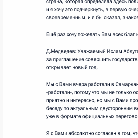
страна, которая определяла здесь поли
22 января 2009 года, 20:15
Самарканд
и я хочу это подчеркнуть, в первую оч
своевременным, и я бы сказал, знако
Рабочая встреча с Министром об
Ещё раз хочу пожелать Вам всех благ 
22 января 2009 года, 10:00
Д.Медведев: Уважаемый Ислам Абдуган
за приглашение совершить государствен
открывает новый год.
21 января 2009 года, среда
Вступительное слово на совещани
Мы с Вами вчера работали в Самаркан
представителями Президента в фед
«работали», потому что мы не только о
приятно и интересно, но мы с Вами пр
21 января 2009 года, 14:45
Московская обла
беседу по актуальным двусторонним 
уже в формате официальных перегово
20 января 2009 года, вторник
Я с Вами абсолютно согласен в том, ч