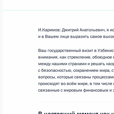
Показа
И.Каримов: Дмитрий Анатольевич, я и
23 января 2009 года, пятница
и в Вашем лице выразить самое высок
Выступление на встрече со студент
Ваш государственный визит в Узбекис
экономики и дипломатии
внимания, как стремление, обоюдное
23 января 2009 года, 14:50
Узбекистан, Таш
между нашими странами и решать наз
с безопасностью, сохранением мира, с
вопросы, которые связаны процессами
происходят во всём мире, в том числе 
Совместная пресс-конференция по 
связанные с мировым финансовым и 
узбекистанских переговоров
23 января 2009 года, 13:50
Узбекистан, Таш