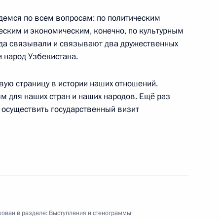
йдемся по всем вопросам: по политическим
еским и экономическим, конечно, по культурным
ждународной конференции
гда связывали и связывают два дружественных
29м
оссийского газа
и народ Узбекистана.
вую страницу в истории наших отношений.
ым для наших стран и наших народов. Ещё раз
 осуществить государственный визит
одной конференции
5м
оссийского газа
ован в разделе:
Выступления и стенограммы