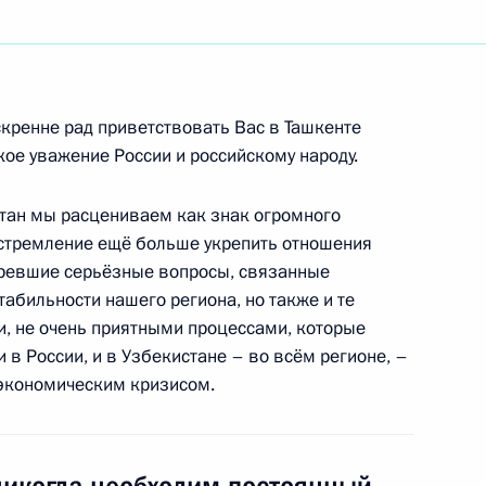
ть следующие материалы
скренне рад приветствовать Вас в Ташкенте
ое уважение России и российскому народу.
ами Университета мировой
тан мы расцениваем как знак огромного
 стремление ещё больше укрепить отношения
кент
ревшие серьёзные вопросы, связанные
табильности нашего региона, но также и те
, не очень приятными процессами, которые
и в России, и в Узбекистане – во всём регионе, –
итогам российско-
экономическим кризисом.
кент