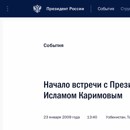
Президент России
События
Стру
Президент
Администрация
Государст
Новости
Стенограммы
Поездки
Те
События
Рубрикация материалов
Все материалы
Начало встречи с През
Послания Федеральному Собранию
Исламом Каримовым
Заявления по важнейшим вопросам
Совещания, заседания, рабочие встречи
23 января 2009 года
13:40
Узбекистан, 
Речи и обращения