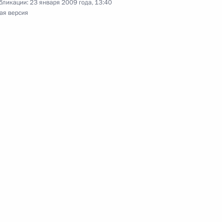
бликации:
23 января 2009 года, 13:40
ая версия
редседателя Правительства
1
сть, Горки
я верительных грамот
й Кремлёвский дворец
я государственных наград
8м
тв массовой информации