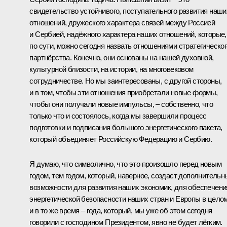
свидетельство устойчивого, поступательного развития наши
отношений, дружеского характера связей между Россией
и Сербией, надёжного характера наших отношений, которые,
по сути, можно сегодня назвать отношениями стратегическог
партнёрства. Конечно, они основаны на нашей духовной,
культурной близости, на истории, на многовековом
сотрудничестве. Но мы заинтересованы, с другой стороны,
и в том, чтобы эти отношения приобретали новые формы,
чтобы они получали новые импульсы, – собственно, что
только что и состоялось, когда мы завершили процесс
подготовки и подписания большого энергетического пакета,
который объединяет Российскую Федерацию и Сербию.
Я думаю, что символично, что это произошло перед новым
годом, тем годом, который, наверное, создаст дополнительн
возможности для развития наших экономик, для обеспечени
энергетической безопасности наших стран и Европы в целом
и в то же время – года, который, мы уже об этом сегодня
говорили с господином Президентом, явно не будет лёгким.