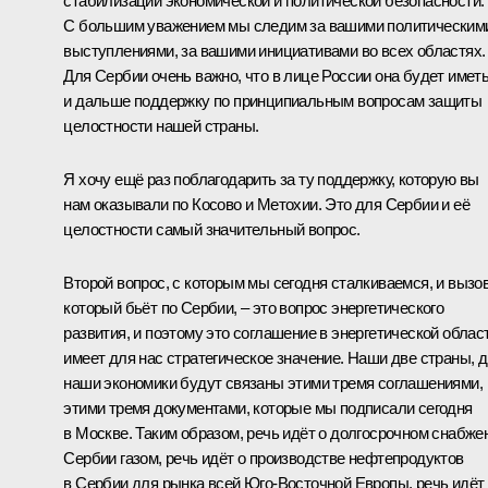
стабилизации экономической и политической безопасности.
С большим уважением мы следим за вашими политическим
выступлениями, за вашими инициативами во всех областях.
Для Сербии очень важно, что в лице России она будет имет
и дальше поддержку по принципиальным вопросам защиты
целостности нашей страны.
Я хочу ещё раз поблагодарить за ту поддержку, которую вы
нам оказывали по Косово и Метохии. Это для Сербии и её
целостности самый значительный вопрос.
Второй вопрос, с которым мы сегодня сталкиваемся, и вызов
который бьёт по Сербии, – это вопрос энергетического
развития, и поэтому это соглашение в энергетической облас
имеет для нас стратегическое значение. Наши две страны, 
наши экономики будут связаны этими тремя соглашениями,
этими тремя документами, которые мы подписали сегодня
в Москве. Таким образом, речь идёт о долгосрочном снабже
Сербии газом, речь идёт о производстве нефтепродуктов
в Сербии для рынка всей Юго-Восточной Европы, речь идёт