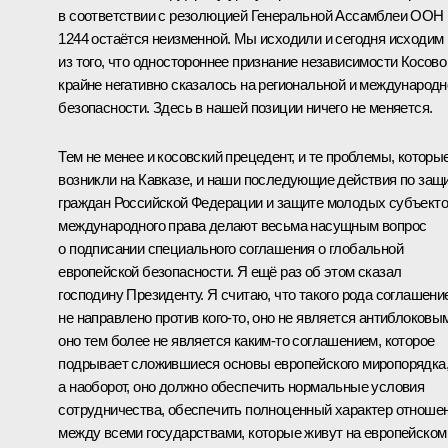
в соответствии с резолюцией Генеральной Ассамблеи ООН
1244 остаётся неизменной. Мы исходили и сегодня исходим
из того, что одностороннее признание независимости Косово
крайне негативно сказалось на региональной и международн
безопасности. Здесь в нашей позиции ничего не меняется.
Тем не менее и косовский прецедент, и те проблемы, которы
возникли на Кавказе, и наши последующие действия по защ
граждан Российской Федерации и защите молодых субъект
международного права делают весьма насущным вопрос
о подписании специального соглашения о глобальной
европейской безопасности. Я ещё раз об этом сказал
господину Президенту. Я считаю, что такого рода соглашени
не направлено против кого‑то, оно не является антиблоковы
оно тем более не является каким‑то соглашением, которое
подрывает сложившиеся основы европейского миропорядка
а наоборот, оно должно обеспечить нормальные условия
сотрудничества, обеспечить полноценный характер отноше
между всеми государствами, которые живут на европейском