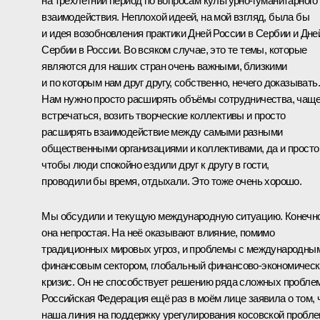
на трёхлетний период по вопросам культурно-гуманитарного
взаимодействия. Неплохой идеей, на мой взгляд, была бы
и идея возобновления практики Дней России в Сербии и Дне
Сербии в России. Во всяком случае, это те темы, которые
являются для наших стран очень важными, близкими
и по которым нам друг другу, собственно, нечего доказывать.
Нам нужно просто расширять объёмы сотрудничества, чащ
встречаться, возить творческие коллективы и просто
расширять взаимодействие между самыми разными
общественными организациями и коллективами, да и просто
чтобы люди спокойно ездили друг к другу в гости,
проводили бы время, отдыхали. Это тоже очень хорошо.
Мы обсудили и текущую международную ситуацию. Конечно
она непростая. На неё оказывают влияние, помимо
традиционных мировых угроз, и проблемы с международны
финансовым сектором, глобальный финансово-экономическ
кризис. Он не способствует решению ряда сложных проблем
Российская Федерация ещё раз в моём лице заявила о том, 
наша линия на поддержку урегулирования косовской пробл