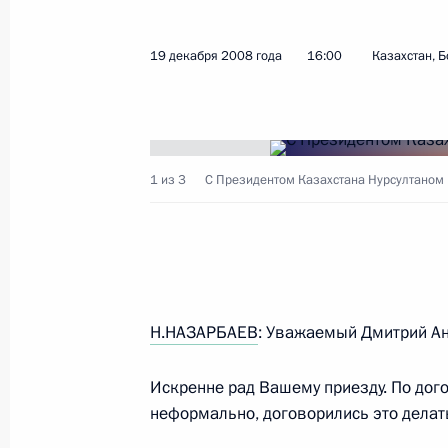
19 декабря 2008 года
16:00
Казахстан, 
Показа
Совместное заседание Государстве
Безопасности
1 из 3
С Президентом Казахстана Нурсултаном
25 декабря 2008 года, 15:00
Москва, Больш
24 декабря 2008 года, среда
Н.НАЗАРБАЕВ
: Уважаемый Дмитрий Ан
Интервью ведущим российским те
24 декабря 2008 года, 19:00
Москва, Кремл
Искренне рад Вашему приезду. По дог
неформально, договорились это делать