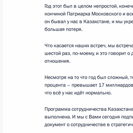
Заявления для прессы по итогам р
Год этот был в целом непростой, коне
переговоров
кончиной Патриарха Московского и всея
он бывал у нас в Казахстане, и мы укре
24 декабря 2008 года, 18:45
Москва, Кремл
большая потеря.
Что касается наших встреч, мы встреча
Начало встречи с Президентом Се
шестой раз, по‑моему, и это говорит 
отношения.
24 декабря 2008 года, 17:30
Москва, Кремл
Несмотря на то что год был сложный, 
процента – превышает 17 миллиардов,
Вступительное слово на заседании
что всё у нас идёт нормально.
приоритетных национальных проек
политике
Программа сотрудничества Казахстана
24 декабря 2008 года, 12:30
Москва, Кремл
выполнена. И мы с Вами сегодня подпи
документ о сотрудничестве в стратеги