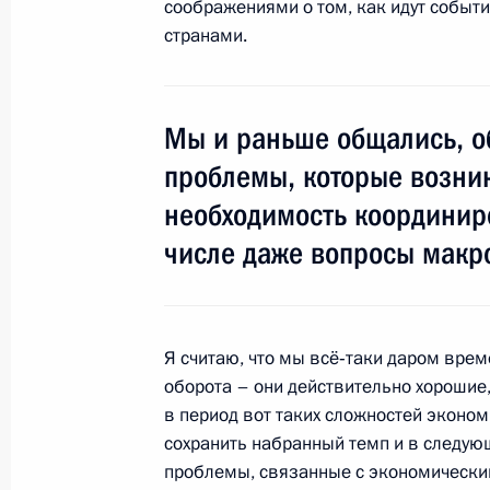
соображениями о том, как идут событ
Заявления для прессы по итогам р
странами.
переговоров
18 декабря 2008 года, 15:15
Москва, Кремл
Мы и раньше общались, о
проблемы, которые возник
Начало российско-никарагуанских
необходимость координир
составе
числе даже вопросы макр
18 декабря 2008 года, 15:10
Москва, Кремл
17 декабря 2008 года, среда
Я считаю, что мы всё‑таки даром врем
оборота – они действительно хорошие,
Начало встречи с Леонидом Броне
в период вот таких сложностей экон
17 декабря 2008 года, 14:45
Московская обл
сохранить набранный темп и в следующ
проблемы, связанные с экономическим