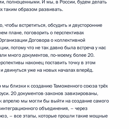
, полноценными. И мы, в России, будем делать
асть, Горки
 их таким образом развивать.
, чтобы встретиться, обсудить и двусторонние
к
нем плане, поговорить о перспективах
вам человека Владимиром
Организации Договора о коллективной
1
ции, потому что не так давно была встреча у нас
али много документов, по‑моему, более 20.
ерспективы наконец поставить точку в этом
и двинуться уже на новых началах вперёд.
редставителем Президента
то мы близки к созданию Таможенного союза трёх
е Григорием Рапотой
аруси. 20 документов-законов завизированы,
 к апрелю мы могли бы выйти на создание самого
 интеграционного объединения, – через
юз, – все этапы, которые прошли такие мощные