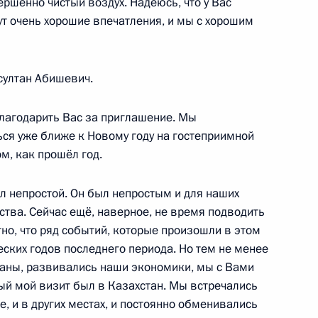
ершенно чистый воздух. Надеюсь, что у Вас
ь
дут очень хорошие впечатления, и мы с хорошим
оруссии Александром
султан Абишевич.
ь
благодарить Вас за приглашение. Мы
ься уже ближе к Новому году на гостеприимной
м, как прошёл год.
ыл непростой. Он был непростым и для наших
а Нурсултаном Назарбаевым
3
ства. Сейчас ещё, наверное, не время подводить
тно, что ряд событий, которые произошли в этом
ровое
еских годов последнего периода. Но тем не менее
раны, развивались наши экономики, мы с Вами
ый мой визит был в Казахстан. Мы встречались
не, и в других местах, и постоянно обменивались