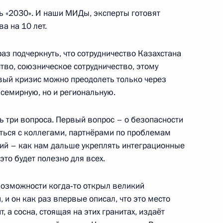
ть «2030». И наши МИДы, эксперты готовят
а на 10 лет.
участниками седьмой
1
н – экспортёров газа
раз подчеркнуть, что сотрудничество Казахстана
ство, союзническое сотрудничество, этому
ь
вый кризис можно преодолеть только через
всемирную, но и региональную.
я государственных наград
ь три вопроса. Первый вопрос – о безопасности
ь
аться с коллегами, партнёрами по проблемам
тий – как нам дальше укреплять интеграционные
это будет полезно для всех.
к
 возможности когда‑то открыл великий
ациональной администрации
1
и он как раз впервые описал, что это место
, а сосна, стоящая на этих гранитах, издаёт