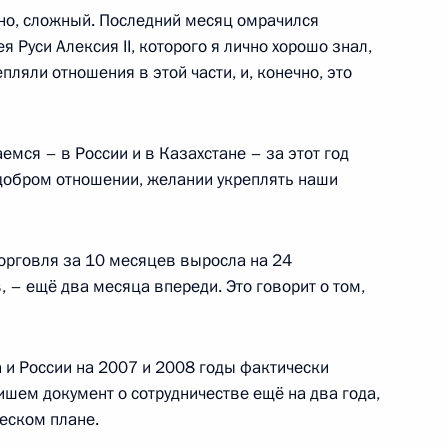
оссийско-сербских
чно, сложный. Последний месяц омрачился
 Руси Алексия II, которого я лично хорошо знал,
пляли отношения в этой части, и, конечно, это
ь
емся – в России и в Казахстане – за этот год
рбии Борисом Тадичем
1
о добром отношении, желании укреплять наши
ь
торговля за 10 месяцев выросла на 24
 – ещё два месяца впереди. Это говорит о том,
 Совета по реализации
1
15м
тов и демографической
 и России на 2007 и 2008 годы фактически
ь
шем документ о сотрудничестве ещё на два года,
ческом плане.