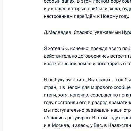
особый запах. В этом лесном бору сов
22 декабря 2008 года, 18:00
Москва, Кремл
и у коллег, которые прибыли сюда, бу
настроением перейдём к Новому году.
Начало встречи с Президентом Бел
Д.Медведев: Спасибо, уважаемый Нур
Лукашенко
22 декабря 2008 года, 17:45
Москва, Кремл
Я хотел бы, конечно, прежде всего по
действительно договорились встретит
казахстанской земле и поговорить о то
19 декабря 2008 года, пятница
Я не буду лукавить, Вы правы – год б
Встреча с Президентом Казахстан
стран, и в целом для мирового сообще
итоги, хотя, конечно, совершенно поня
19 декабря 2008 года, 16:00
Казахстан, Бо
году, поставили его в разряд драматич
мы поступательно развивали наши ст
общались регулярно. В этом году перв
18 декабря 2008 года, четверг
и в Москве, и здесь, у Вас, в Казахста