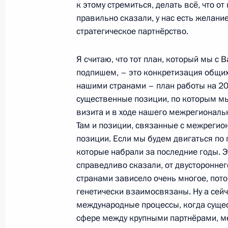
к этому стремиться, делать всё, что от
правильно сказали, у нас есть желани
16 декабря 2008 года, вторник
стратегическое партнёрство.
Вступительное слово на совещании
Администрации Президента
Я считаю, что тот план, который мы с
подпишем, – это конкретизация общих
16 декабря 2008 года, 16:45
Московская обл
нашими странами – план работы на 20
существенные позиции, по которым мы
визита и в ходе нашего межрегиональ
Начало рабочей встречи с Минист
Там и позиции, связанные с межрегио
Нургалиевым
позиции. Если мы будем двигаться по п
которые набрали за последние годы. Э
16 декабря 2008 года, 16:15
Московская обл
справедливо сказали, от двусторонне
странами зависело очень многое, пото
генетически взаимосвязаны. Ну а сейч
Начало рабочей встречи с Замести
международные процессы, когда суще
Правительства – Министром финан
сфере между крупными партнёрами, м