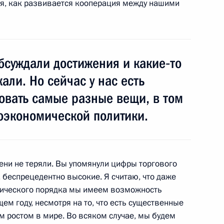
ия, как развивается кооперация между нашими
оссийско-никарагуанских
1
ь
бсуждали достижения и какие‑то
али. Но сейчас у нас есть
 переговоров в расширенном
1
овать самые разные вещи, в том
оэкономической политики.
ь
ени не теряли. Вы упомянули цифры торгового
 беспрецедентно высокие. Я считаю, что даже
вым
2м
омического порядка мы имеем возможность
асть, Горки
ем году, несмотря на то, что есть существенные
 ростом в мире. Во всяком случае, мы будем