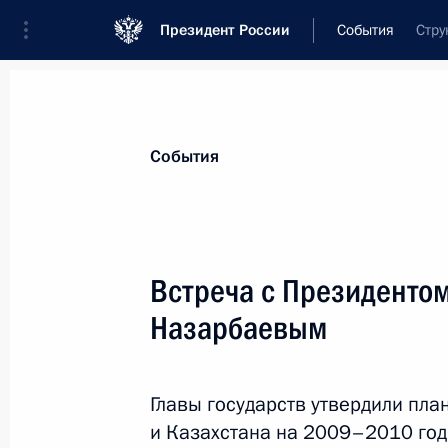
Президент России
События
Стру
Президент
Администрация
Государст
Новости
Стенограммы
Поездки
Те
События
Рубрикация материалов
Все материалы
Встреча с Президентом
Послания Федеральному Собранию
Назарбаевым
Заявления по важнейшим вопросам
Совещания, заседания, рабочие встречи
Главы государств утвердили пла
Речи и обращения
и Казахстана на 2009–2010 год