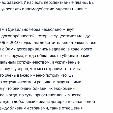
 нас зависит. У нас есть перспективные планы, Вы
е укреплять взаимодействие, укреплять наше
 с руководством
 Вами буквально через несколько минут
 договорённостей, которые существуют между
асть, Горки
09 и 2010 годы. Там действительно отражены все
 с Вами договаривались недавно, в ходе моего
ного форума, когда общались с губернаторами.
ром внутренних дел Рашидом
нальным сотрудничеством, и укрупнённые
лану, я уверен, что мы сохраним те темпы,
то очень важно именно потому, что, Вы
асть, Горки
го сотрудничества и раньше между нашими
му что они очень близки, их экономики
ас, когда, по сути, приостановлены многие
телем Председателя
ствует глобальный кризис доверия в финансовой
сов Алексеем Кудриным
ежду близкими странами, такие отношения