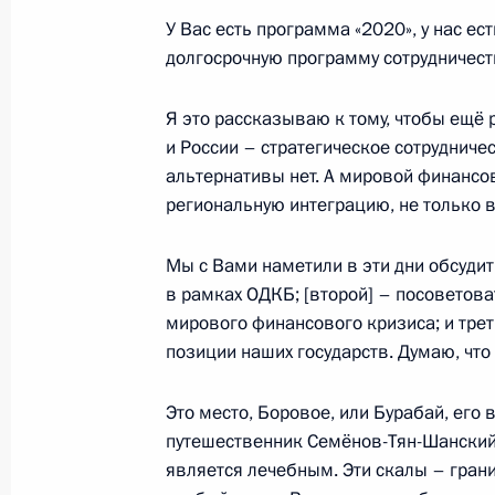
У Вас есть программа «2020», у нас ес
23 декабря 2008 года, вторник
долгосрочную программу сотрудничеств
Вступительное слово на встрече с 
министерской встречи Форума стра
Я это рассказываю к тому, чтобы ещё 
и России – стратегическое сотрудниче
23 декабря 2008 года, 20:15
Москва, Кремл
альтернативы нет. А мировой финансо
региональную интеграцию, не только 
Выступление на церемонии вручени
Мы с Вами наметили в эти дни обсудит
23 декабря 2008 года, 14:22
Москва, Кремл
в рамках ОДКБ; [второй] – посоветов
мирового финансового кризиса; и тре
позиции наших государств. Думаю, что 
22 декабря 2008 года, понедельни
Это место, Боровое, или Бурабай, его
Встреча с главой Палестинской н
путешественник Семёнов-Тян-Шанский, 
Махмудом Аббасом
является лечебным. Эти скалы – гранит