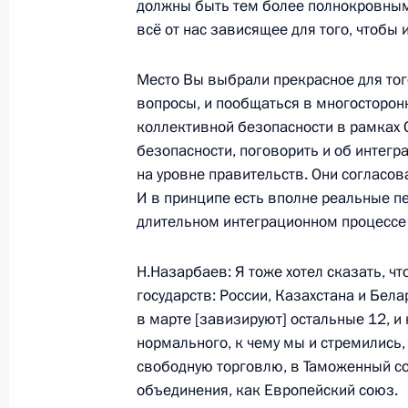
должны быть тем более полнокровными
16 декабря 2008 года, 15:45
Московская обл
всё от нас зависящее для того, чтобы
Место Вы выбрали прекрасное для того
15 декабря 2008 года, понедельни
вопросы, и пообщаться в многосторон
Встреча с Уполномоченным по пра
коллективной безопасности в рамках 
Лукиным
безопасности, поговорить и об интегра
на уровне правительств. Они согласов
15 декабря 2008 года, 14:40
Москва
И в принципе есть вполне реальные п
длительном интеграционном процессе 
Рабочая встреча с полномочным п
Н.Назарбаев: Я тоже хотел сказать, ч
в Приволжском федеральном округ
государств: России, Казахстана и Бел
в марте [завизируют] остальные 12, и
15 декабря 2008 года, 13:30
Москва
нормального, к чему мы и стремились,
свободную торговлю, в Таможенный со
объединения, как Европейский союз.
12 декабря 2008 года, пятница