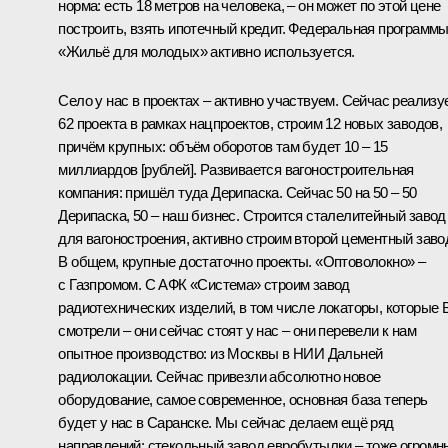
норма: есть 18 метров на человека, – он может по этой цене
построить, взять ипотечный кредит. Федеральная программ
«Жильё для молодых» активно используется.
Село у нас в проектах – активно участвуем. Сейчас реализу
62 проекта в рамках нацпроектов, строим 12 новых заводов,
причём крупных: объём оборотов там будет 10 – 15
миллиардов [рублей]. Развивается вагоностроительная
компания: пришёл туда Дерипаска. Сейчас 50 на 50 – 50
Дерипаска, 50 – наш бизнес. Строится сталелитейный завод
для вагоностроения, активно строим второй цементный заво
В общем, крупные достаточно проекты. «Оптоволокно» –
с Газпромом. С АФК «Система» строим завод
радиотехнических изделий, в том числе локаторы, которые 
смотрели – они сейчас стоят у нас – они перевели к нам
опытное производство: из Москвы в НИИ Дальней
радиолокации. Сейчас привезли абсолютно новое
оборудование, самое современное, основная база теперь
будет у нас в Саранске. Мы сейчас делаем ещё ряд
направлений: стекольный завод евробутылки – тоже огромн