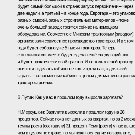
будет, самый большой в стране: запуск первой печи – через
две недели, а третьей – в конце года. Евротара – это упаков
разных смесей, разных строительных материалов – тоже
очень большой завод строится сейчас на немецком
оборудовании. Совместно с Минским тракторным [заводом]
организовали совместное производство тракторов. И в этом
году будет собрано уже 5 тысяч тракторов. Теперь
с англичанами вместе будет сделан ещё следующий шаг –
и будет практически свой трактор. И не только свой трактор 
они хотят сделать кабины не только для нас, а для всей
страны – современные кабины в целом для машиностроения
тракторостроения.
В.Путин: Как у вас в прошлом году выросла зарплата?
Н.Меркушкин: Зарплата выросла в прошлом году на 28
процентов. Сейчас пока нет данных за квартал, но за 2 меся
темпы роста [составили] 31 процент. Темп [роста] у нас выше
чем в целом по стране, но мы пока последние по зарплате,