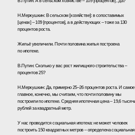
В.Путин: А в сельском хозяйстве – 109 [процентов] , да?
Н.Меркушкин: В сельском [хозяйстве]: в сопоставимых
[ценах] – 109 [процентов], а в действующих – тоже за 130
процентов роста.
Жильё увеличили. Почти половина жилья построена
по ипотеке.
В.Путин: Сколько у вас рост жилищного строительства –
процентов 25?
Н.Меркушкин: Да, примерно 25–26 процентов роста. И самое
главное, конечно, мы считаем, что почти половину мы
построили по ипотеке. Средняя ипотечная цена – 19,6 тысяч
рублей за квадратный метр.
У нас проводится социальная ипотека: не может человек
построить 150 квадратных метров – определена социальная