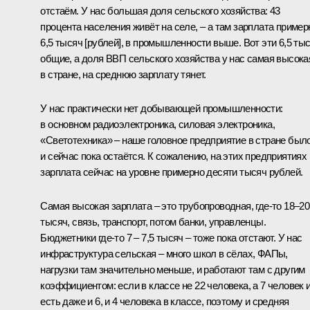
отстаём. У нас большая доля сельского хозяйства: 43
процента населения живёт на селе, – а там зарплата пример
6,5 тысяч [рублей], в промышленности выше. Вот эти 6,5 ты
общие, а доля ВВП сельского хозяйства у нас самая высока
в стране, на среднюю зарплату тянет.
У нас практически нет добывающей промышленности:
в основном радиоэлектроника, силовая электроника,
«Светотехника» – наше головное предприятие в стране был
и сейчас пока остаётся. К сожалению, на этих предприятиях
зарплата сейчас на уровне примерно десяти тысяч рублей.
Самая высокая зарплата – это трубопроводная, где‑то 18–20
тысяч, связь, транспорт, потом банки, управленцы.
Бюджетники где‑то 7 – 7,5 тысяч – тоже пока отстают. У нас
инфраструктура сельская – много школ в сёлах, ФАПы,
нагрузки там значительно меньше, и работают там с другим
коэффициентом: если в классе не 22 человека, а 7 человек 
есть даже и 6, и 4 человека в классе, поэтому и средняя