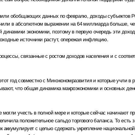
лучили обобщающих данных по февралю, доходы субъектов Ро
учили в абсолютном выражении на 64 миллиарда больше, чем
й динамики экономики, поэтому в первую очередь эти доход
 доходные источники растут, опережая инфляцию.
процессы, связанные с ростом доходов населения и с соот
этот год совместно с Минэкономразвития и которые учли в р
ывают, что общая динамика макроэкономики и основных ден
е могли учесть в полной мере и которые сейчас начинают пр
еличила положительное сальдо торгового баланса. То есть 
нк аккумулирует с целью сдержать укрепление национально