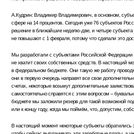
А.Кудрин: Владимир Владимирович, в основном, субъ
сфере на 14 процентов. Сегодня уже 76 субъектов Рос
решение в ближайшие неделю-две, и четыре субъекта у
не повышают с 1 февраля, потому что сделали это дос
Мы разработали с субъектами Российской Федерации 
не хватит своих собственных средств. В настоящий мо
в федеральном бюджете. Они такую же работу провод
они в первую очередь направят все свои дополнительн
счетах, некоторые возьмут дополнительные заимство
самостоятельно справятся с этим вопросом – букваль
бюджете мы заложили резерв для такой возможной подд
или к концу году, когда мы поймём, что, допустим, соб
В настоящий момент некоторые субъекты обратились з
чтобы сейчас выплачивать эти заработные платы, а у