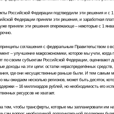
екты Российской Федерации подтвердили эти решения и с 
сийской Федерации приняли эти решения, и заработная плат
же приняли эти решения опережающе – некоторые с 1 января,
рочно.
принципы соглашения с федеральным Правительством о во
мент – улучшение макроэкономики, которое мы учли, когда 
ят по своим субъектам Российской Федерации, оценивают д
ые доходы на эти цели: остатки нераспределённых средств, 
вания, где они несущественные раньше были. И тем самым 
но мы ожидаем несколько регионов, может быть десяток, ко
ержки – 16 миллиардов рублей, но необходимость его испо
ственных ресурсов не хватает.
а тем, чтобы трансферты, которые мы запланировали им на
же сам вопрос необходимой дополнительной поддержки будет