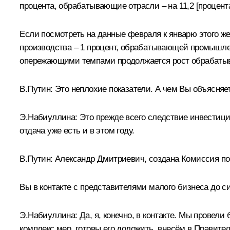
процента, обрабатывающие отрасли – на 11,2 [процента
Если посмотреть на данные февраля к январю этого ж
производства – 1 процент, обрабатывающей промышленн
опережающими темпами продолжается рост обрабаты
В.Путин: Это неплохие показатели. А чем Вы объясняет
Э.Набиуллина: Это прежде всего следствие инвестици
отдача уже есть и в этом году.
В.Путин: Александр Дмитриевич, создана Комиссия по
Вы в контакте с представителями малого бизнеса до с
Э.Набиуллина: Да, я, конечно, в контакте. Мы провел
комплекс мер, готовы его доложить, внесём в Правите