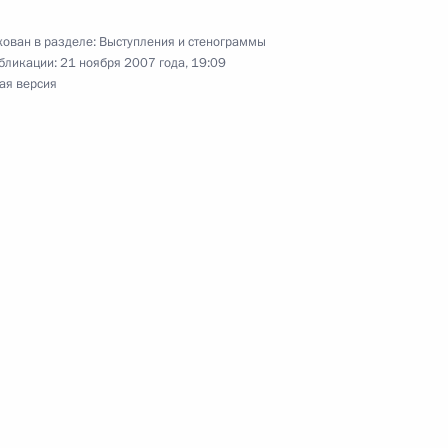
ован в разделе:
Выступления и стенограммы
бликации:
21 ноября 2007 года, 19:09
ая версия
в Президента России
20м
и
нии с руководящим составом
ерство обороны