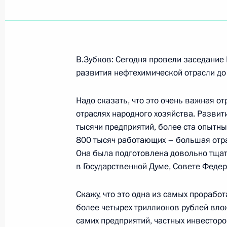
Показа
В.Зубков: Сегодня провели заседание
Встреча с участниками проекта «
развития нефтехимической отрасли до
страны»
Надо сказать, что это очень важная от
26 ноября 2007 года, 16:08
Санкт-Петербур
отраслях народного хозяйства. Развит
тысячи предприятий, более ста опытны
800 тысяч работающих – большая отра
23 ноября 2007 года, пятница
Она была подготовлена довольно тщат
в Государственной Думе, Совете Федера
Начало беседы с наследным принц
Султаном ибн Абделем Азизом аль
Скажу, что это одна из самых прорабо
23 ноября 2007 года, 15:56
Москва, Кремль
более четырех триллионов рублей вло
самих предприятий, частных инвестор