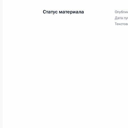
Виктором Зубковым
Статус материала
Опублик
21 ноября 2007 года, 19:09
Москва, Кремль
Дата пу
Текстов
Выступление на форуме стороннико
21 ноября 2007 года, 15:58
Москва, Лужник
20 ноября 2007 года, вторник
Стенографический отчет о совеща
Вооруженных Сил
20 ноября 2007 года, 18:00
Москва, Минист