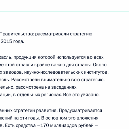
ть следующие материалы
 Правительства: рассматривали стратегию
Профессиональная команда
 2015 года.
расль, продукция которой используется во всех
г
ие этой отрасли крайне важно для страны. Около
х заводов, научно-исследовательских институтов,
сль. Рассмотрели внимательно всю стратегию.
ельно, рассмотрена на заседаниях
ции, в отдельных регионах. Все это увязано.
ем Саудовской Аравии
-Саудом
танных стратегий развития. Предусматривается
жений на эти годы. В основном это вложения
ов. Есть средства –170 миллиардов рублей –