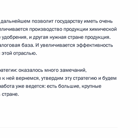
в дальнейшем позволит государству иметь очень
альянских переговоров
еличивается производство продукции химической
удобрения, и другая нужная стране продукция.
налоговая база. И увеличивается эффективность
 этой отраслью.
атегии: оказалось много замечаний,
овета министров Италии
к ней вернемся, утвердим эту стратегию и будем
работа уже ведется: есть большие, крупные
 стране.
ателем Правительства