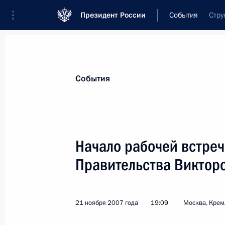
Президент России
События
Стру
Президент
Администрация
Государст
Новости
Стенограммы
Поездки
Те
События
Рубрикация материалов
Все материалы
Начало рабочей встреч
Послания Федеральному Собранию
Правительства Виктор
Заявления по важнейшим вопросам
Совещания, заседания, рабочие встречи
21 ноября 2007 года
19:09
Москва, Крем
Речи и обращения