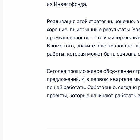
из Инвестфонда.
22 ноября 2007 года, четверг
Реализация этой стратегии, конечно, 
Заявления по итогам российско-ит
хорошие, выигрышные результаты. Ув
и ответы на вопросы журналистов
промышленности – это и минеральные 
Кроме того, значительно возрастает 
22 ноября 2007 года, 22:35
Москва, Кремль
работы, которая может быть связана с
Сегодня прошло живое обсуждение стр
Начало встречи с Председателем С
предложений. И в первом квартале мы 
Романо Проди
по ней работать. Собственно, сегодня 
22 ноября 2007 года, 17:51
Москва, Кремль
проекты, которые начинают работать в
21 ноября 2007 года, среда
Начало рабочей встречи с Председ