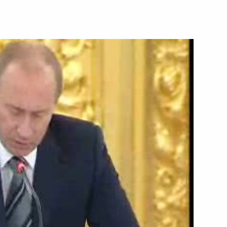
17 ноября 2007 года
Видео, 46 мин.
Выступление на церемонии
вручения грамот о присвоении
почетного звания «Город воинской