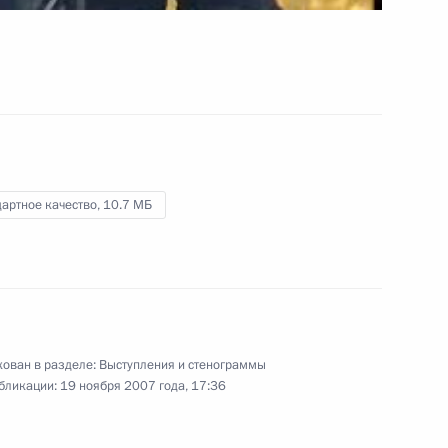
славы» Владикавказу, Ельне,
Ельцу, Малгобеку, Ржеву
7 ноября 2007 года
Видео, 7 мин.
артное качество,
10.7 МБ
ован в разделе:
Выступления и стенограммы
бликации:
19 ноября 2007 года, 17:36
Беседа с курсантами