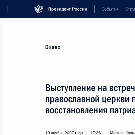
Президент России
События
Стру
Видеозаписи
Фотографии
Аудиозапи
Все материалы
Выступления
Совещан
Видео
Показа
Выступление на встреч
православной церкви п
Выступление на встрече
восстановления патри
с иерархами Русской
православной церкви по случаю
90-летия восстановления
19 ноября 2007 года
17:36
Москва, Крем
патриаршества