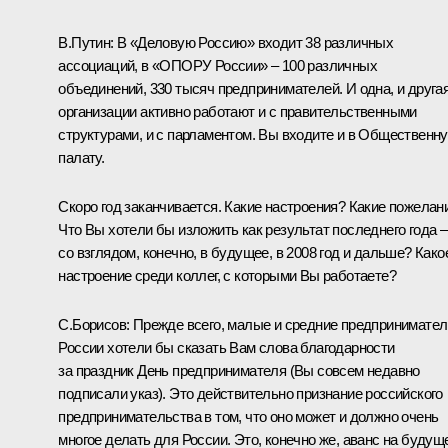
В.Путин: В «Деловую Россию» входит 38 различных
ассоциаций, в «ОПОРУ России» – 100 различных
объединений, 330 тысяч предпринимателей. И одна, и друга
организации активно работают и с правительственными
структурами, и с парламентом. Вы входите и в Общественн
палату.
Скоро год заканчивается. Какие настроения? Какие пожелан
Что Вы хотели бы изложить как результат последнего года –
со взглядом, конечно, в будущее, в 2008 год и дальше? Како
настроение среди коллег, с которыми Вы работаете?
С.Борисов: Прежде всего, малые и средние предпринимател
России хотели бы сказать Вам слова благодарности
за праздник День предпринимателя (Вы совсем недавно
подписали указ). Это действительно признание российского
предпринимательства в том, что оно может и должно очень
многое делать для России. Это, конечно же, аванс на будущ