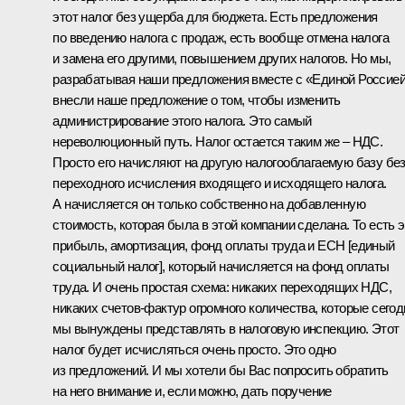
этот налог без ущерба для бюджета. Есть предложения
по введению налога с продаж, есть вообще отмена налога
и замена его другими, повышением других налогов. Но мы,
разрабатывая наши предложения вместе с «Единой Россией
внесли наше предложение о том, чтобы изменить
администрирование этого налога. Это самый
нереволюционный путь. Налог остается таким же – НДС.
Просто его начисляют на другую налогооблагаемую базу бе
переходного исчисления входящего и исходящего налога.
А начисляется он только собственно на добавленную
стоимость, которая была в этой компании сделана. То есть э
прибыль, амортизация, фонд оплаты труда и ЕСН [единый
социальный налог], который начисляется на фонд оплаты
труда. И очень простая схема: никаких переходящих НДС,
никаких счетов-фактур огромного количества, которые сегод
мы вынуждены представлять в налоговую инспекцию. Этот
налог будет исчисляться очень просто. Это одно
из предложений. И мы хотели бы Вас попросить обратить
на него внимание и, если можно, дать поручение