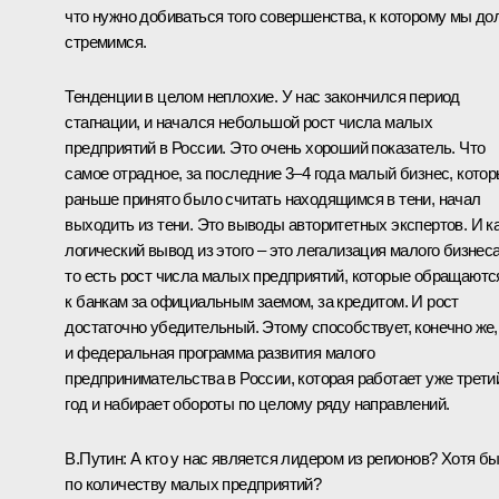
что нужно добиваться того совершенства, к которому мы до
стремимся.
Тенденции в целом неплохие. У нас закончился период
стагнации, и начался небольшой рост числа малых
предприятий в России. Это очень хороший показатель. Что
самое отрадное, за последние 3–4 года малый бизнес, кото
раньше принято было считать находящимся в тени, начал
выходить из тени. Это выводы авторитетных экспертов. И к
логический вывод из этого – это легализация малого бизнеса
то есть рост числа малых предприятий, которые обращаютс
к банкам за официальным заемом, за кредитом. И рост
достаточно убедительный. Этому способствует, конечно же,
и федеральная программа развития малого
предпринимательства в России, которая работает уже трети
год и набирает обороты по целому ряду направлений.
В.Путин: А кто у нас является лидером из регионов? Хотя б
по количеству малых предприятий?