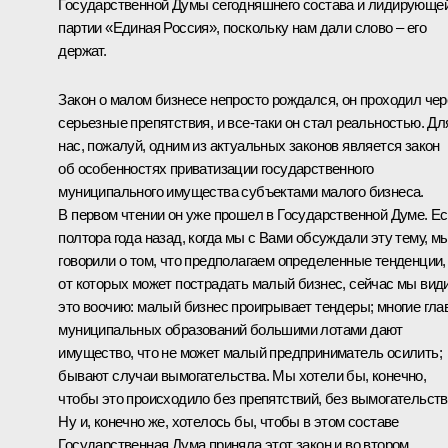
Государственной Думы сегодняшнего состава и лидирующе
партии «Единая Россия», поскольку нам дали слово – его
держат.
Закон о малом бизнесе непросто рождался, он проходил чер
серьезные препятствия, и все‑таки он стал реальностью. Дл
нас, пожалуй, одним из актуальных законов является закон
об особенностях приватизации государственного
муниципального имущества субъектами малого бизнеса.
В первом чтении он уже прошел в Государственной Думе. Е
полтора года назад, когда мы с Вами обсуждали эту тему, м
говорили о том, что предполагаем определенные тенденции,
от которых может пострадать малый бизнес, сейчас мы вид
это воочию: малый бизнес проигрывает тендеры; многие гла
муниципальных образований большими лотами дают
имущество, что не может малый предприниматель осилить;
бывают случаи вымогательства. Мы хотели бы, конечно,
чтобы это происходило без препятствий, без вымогательств
Ну и, конечно же, хотелось бы, чтобы в этом составе
Государственная Дума приняла этот закон и во втором,