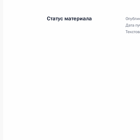
Статус материала
Опублик
Стенографический отчет о совещан
Дата пу
Текстов
8 октября 2007 года, 16:13
Москва, Кремль
7 октября 2007 года, воскресенье
Выступление на встрече по случаю 
7 октября 2007 года, 19:02
Москва, Кремль
6 октября 2007 года, суббота
Ответы на вопросы журналистов по
Содружества независимых государс