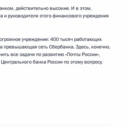
банком, действительно высокие. И в этом,
а и руководителя этого финансового учреждения
то огромное учреждение: 400 тысяч работающих
ателем Правительства
аза превышающая сеть Сбербанка. Здесь, конечно,
 Председателя
ить все задачи по развитию «Почты России»,
сов Алексеем Кудриным,
 Центрального банка России по этому вопросу.
ия и торговли Эльвирой
ателем правления ОАО
миным