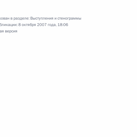
ован в разделе:
Выступления и стенограммы
ии с членами Правительства
бликации:
8 октября 2007 года, 18:06
ая версия
55-летия
2м
 итогам саммитов
тв, Евразийского