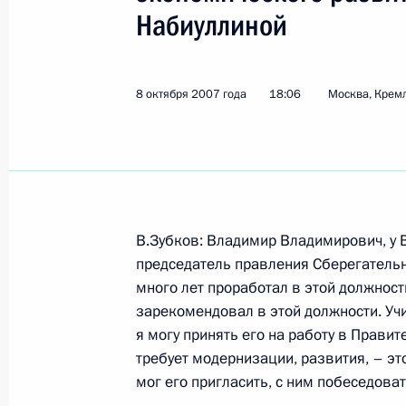
Набиуллиной
Показа
8 октября 2007 года
18:06
Москва, Крем
Выдержки из записи встречи с чле
9 октября 2007 года, 19:33
Москва, Совет 
В.Зубков: Владимир Владимирович, у В
Начало рабочей встречи с губерна
председатель правления Сберегательн
Эдуардом Росселем
много лет проработал в этой должности
9 октября 2007 года, 17:30
Москва, Кремль
зарекомендовал в этой должности. Учи
я могу принять его на работу в Прави
требует модернизации, развития, – это
Выступление на церемонии вручени
мог его пригласить, с ним побеседоват