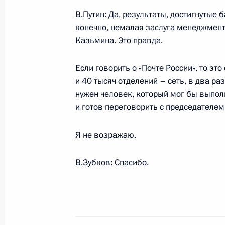
9 октября 2007 года, 17:10
Москва, Кремль
В.Путин: Да, результаты, достигнутые 
конечно, немалая заслуга менеджмент
Казьмина. Это правда.
8 октября 2007 года, понедельник
Если говорить о «Почте России», то э
Начало рабочей встречи с Председ
и 40 тысяч отделений – сеть, в два р
Виктором Зубковым, заместителем
нужен человек, который мог бы выполн
Правительства – Министром финан
и готов переговорить с председателем
Министром экономического развит
Набиуллиной
Я не возражаю.
8 октября 2007 года, 18:06
Москва, Кремль
В.Зубков: Спасибо.
Начало рабочей встречи с председ
«Сбербанк России» Андреем Казь
8 октября 2007 года, 17:49
Москва, Кремль