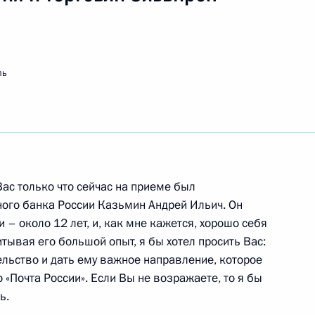
ть следующие материалы
ль
нами Совета законодателей
Федерации
ас только что сейчас на приеме был
тором Свердловской области
ого банка России Казьмин Андрей Ильич. Он
 – около 12 лет, и, как мне кажется, хорошо себя
тывая его большой опыт, я бы хотел просить Вас:
тельство и дать ему важное направление, которое
 «Почта России». Если Вы не возражаете, то я бы
я государственных наград
ь.