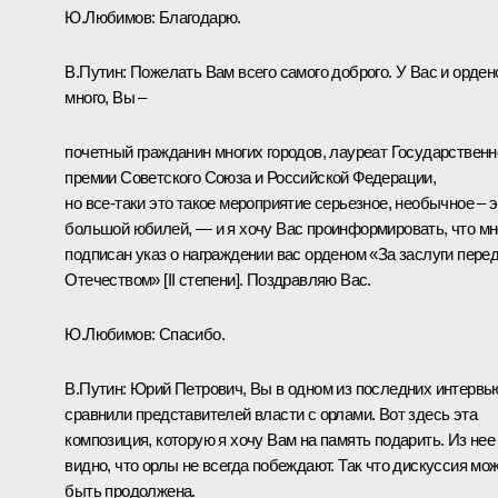
Ю.Любимов: Благодарю.
В.Путин: Пожелать Вам всего самого доброго. У Вас и орден
много, Вы –
почетный гражданин многих городов, лауреат Государственн
премии Советского Союза и Российской Федерации,
но все‑таки это такое мероприятие серьезное, необычное – э
большой юбилей, — и я хочу Вас проинформировать, что м
подписан указ о награждении вас орденом «За заслуги пере
Отечеством» [II степени]. Поздравляю Вас.
Ю.Любимов: Спасибо.
В.Путин: Юрий Петрович, Вы в одном из последних интервь
сравнили представителей власти с орлами. Вот здесь эта
композиция, которую я хочу Вам на память подарить. Из нее
видно, что орлы не всегда побеждают. Так что дискуссия мо
быть продолжена.