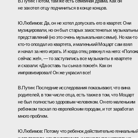
В.Путин: Потом, там же есть семейная драма. Как он
не захотел отцу подчиниться в конце концов.
Ю.Любимов: Да, он не хотел допускать его в квартет. Они
музицировали, но он был старых закостенелых музыкальн
представлений (но это очень музыкальная семья). Но как‑то
кто‑то опоздал из квартета, и маленький Моцарт сам взял
и начал за него играть. И когда отец рявкнул на него: «Полож
сейчас же!», — то заступились все музыканты в квартете
и сказали: «Да оставь ты сына в покое!». Как он
импровизировал! Он же украсил все!
В.Путин: Последние исследования показывают, что вина
родителей, в том числе отца, есть также в том, что Моцарт
не был полностью здоровым человеком. Он его маленьким
ребенком таскал по европейским городам, и тот заработал
много проблем.
Ю.Любимов: Потому что ребенок действительно гениальный