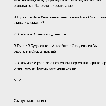
и его таскали, как вундеркинда, и мешали ему нормально
развиваться. Я это очень хорошо знаю.
В.Путин: Но Вы в Хельсинки‑то не ставили, Вы в Стокгольм
ставили спектакли?
Ю.Любимов: Ставил в Будапеште.
В.Путин: В Будапеште… А, вообще, в Скандинавии Вы
работали в Стокгольме, да?
Ю.Любимов: Я работал с Бергманом. Бергман на первых по
очень помогал Тарковскому снять фильм…
<…>
Статус материала