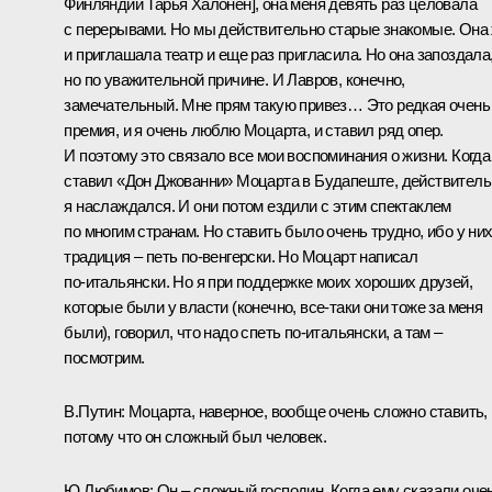
Финляндии Тарья Халонен], она меня девять раз целовала
с перерывами. Но мы действительно старые знакомые. Она
и приглашала театр и еще раз пригласила. Но она запоздала
но по уважительной причине. И Лавров, конечно,
замечательный. Мне прям такую привез… Это редкая очень
премия, и я очень люблю Моцарта, и ставил ряд опер.
И поэтому это связало все мои воспоминания о жизни. Когда
ставил «Дон Джованни» Моцарта в Будапеште, действитель
я наслаждался. И они потом ездили с этим спектаклем
по многим странам. Но ставить было очень трудно, ибо у ни
традиция – петь по‑венгерски. Но Моцарт написал
по‑итальянски. Но я при поддержке моих хороших друзей,
которые были у власти (конечно, все‑таки они тоже за меня
были), говорил, что надо спеть по‑итальянски, а там –
посмотрим.
В.Путин: Моцарта, наверное, вообще очень сложно ставить,
потому что он сложный был человек.
Ю.Любимов: Он – сложный господин. Когда ему сказали оче