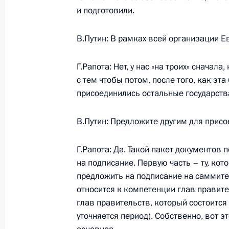
переговоров с Председателем Прав
и подготовили.
Луисом Родригесом Сапатеро
В.Путин: В рамках всей организации 
28 сентября 2007 года, 23:21
Сочи, Бочаров
Г.Рапота: Нет, у нас «на троих» сначала
с тем чтобы потом, после того, как эт
Начало встречи с Председателем П
присоединились остальные государств
Луисом Родригесом Сапатеро
28 сентября 2007 года, 22:27
Сочи, Бочаров
В.Путин: Предложите другим для прис
Г.Рапота: Да. Такой пакет документов
на подписание. Первую часть – ту, кот
27 сентября 2007 года, четверг
предложить на подписание на саммите 
Начало встречи с президентом Ме
относится к компетенции глав правите
комитета Жаком Рогге
глав правительств, который состоится
уточняется период). Собственно, вот э
27 сентября 2007 года, 14:38
Сочи