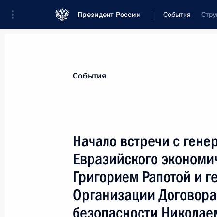
Президент России
События
Стру
Президент
Администрация
Государст
Новости
Стенограммы
Поездки
Те
События
Рубрикация материалов
Все материалы
Начало встречи с ген
Послания Федеральному Собранию
Евразийского экономи
Заявления по важнейшим вопросам
Григорием Рапотой и 
Совещания, заседания, рабочие встречи
Организации Договора
Речи и обращения
безопасности Никола