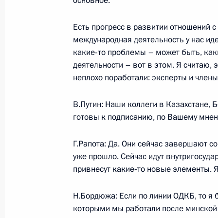
основное.
Есть прогресс в развитии отношений 
26 сентября 2007 года, среда
международная деятельность у нас идет
какие‑то проблемы – может быть, каки
Начало встречи с заместителем Пр
деятельности – вот в этом. Я считаю, 
Думы, лидером партии «Народный
неплохо поработали: эксперты и члены
26 сентября 2007 года, 23:05
Сочи
В.Путин: Наши коллеги в Казахстане, 
готовы к подписанию, по Вашему мне
Начало рабочей встречи с губерна
Аманом Тулеевым
Г.Рапота: Да. Они сейчас завершают с
уже прошло. Сейчас идут внутригосуд
26 сентября 2007 года, 22:53
Сочи
привнесут какие‑то новые элементы. Я
Н.Бордюжа: Если по линии ОДКБ, то я 
25 сентября 2007 года, вторник
которыми мы работали после минской 