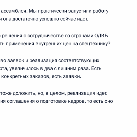
ассамблея. Мы практически запустили работу
она достаточно успешно сейчас идет.
яющим обязанности Первого
о решения о сотрудничестве со странами ОДКБ
ельства Сергеем Ивановым
ть применения внутренних цен на спецтехнику?
тво заявок и реализация соответствующих
та, увеличилось в два с лишним раза. Есть
 конкретных заказов, есть заявки.
фракции ЛДПР
ом Жириновским
 тоже доложить, но, в целом, реализация идет.
ия соглашения о подготовке кадров, то есть оно