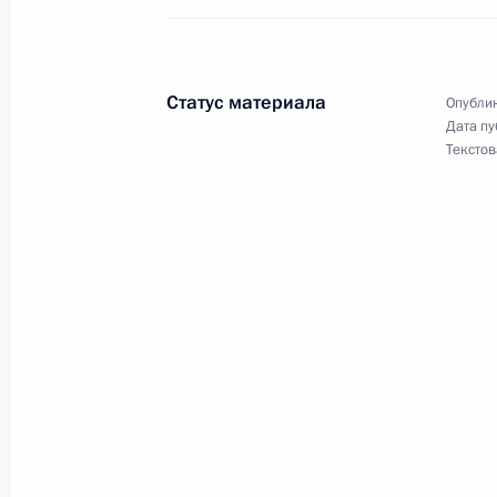
Начало встречи с лидером КПРФ Г
19 сентября 2007 года, 17:33
Сочи, Бочаров
Статус материала
Опублик
Дата пу
17 сентября 2007 года, понедельн
Текстов
Начало встречи с руководителем ф
Россия – Родина» в Государственно
президиума Центрального совета п
Родина / Пенсионеры / Жизнь» А
17 сентября 2007 года, 16:52
Сочи, Бочаров
14 сентября 2007 года, пятница
Встреча с участниками международ