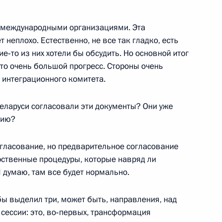
с международными организациями. Эта
 неплохо. Естественно, не все так гладко, есть
е‑то из них хотели бы обсудить. Но основной итог
едседателя Государственной
это очень большой прогресс. Стороны очень
 Союз» Сергеем Бабуриным
 интеграционного комитета.
Беларуси согласовали эти документы? Они уже
нию?
тором Кемеровской области
огласование, но предварительное согласование
арственные процедуры, которые навряд ли
 думаю, там все будет нормально.
бы выделил три, может быть, направления, над
сессии: это, во‑первых, трансформация