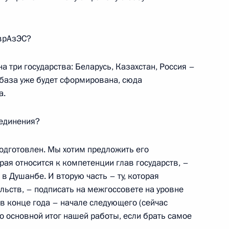
ительства Испании Хосе
ЕврАзЭС?
 Ручей
, на три государства: Беларусь, Казахстан, Россия –
а база уже будет сформирована, сюда
равительства Испании Хосе
а.
 Ручей
оединения?
 подготовлен. Мы хотим предложить его
орая относится к компетенции глав государств, –
в Душанбе. И вторую часть – ту, которая
ждународного олимпийского
7м
льств, – подписать на межгоссовете на уровне
 в конце года – начале следующего (сейчас
то основной итог нашей работы, если брать самое