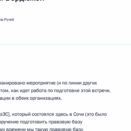
ов Ручей
ть следующие материалы
 партии «Единая Россия»
20м
й двор
ии с членами Правительства
ланировано мероприятие (и по линии других
том, как идет работа по подготовке этой встречи,
ации в обеих организациях.
зЭС], который состоялся здесь в Сочи (это было
поручение подготовить правовую базу
вопросы по итогам
ому времени мы такую правовую базу