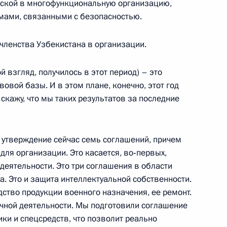
еской в многофункциональную организацию,
ысшего Арбитражного Суда
мами, связанными с безопасностью.
 Ручей
членства Узбекистана в организации.
й взгляд, получилось в этот период) – это
ретарем Евразийского
вой базы. И в этом плане, конечно, этот год
рием Рапотой и генеральным
кажу, что мы таких результатов за последние
 о коллективной
 утверждение сейчас семь соглашений, причем
 Ручей
ля организации. Это касается, во‑первых,
деятельности. Это три соглашения в области
. Это и защита интеллектуальной собственности.
ик
ство продукции военного назначения, ее ремонт.
чной деятельности. Мы подготовили соглашение
ительства
ки и спецсредств, что позволит реально