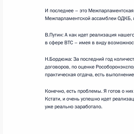
И последнее – это Межпарламентская 
Межпарламентской ассамблеи ОДКБ, и 
20 сентября 2007 года, четверг
Начало рабочей встречи с исполн
В.Путин: А как идет реализация нашег
заместителя Председателя Правит
в сфере ВТС – имея в виду возможнос
20 сентября 2007 года, 18:34
Сочи
Н.Бордюжа: За последний год количес
договоров, по оценке Рособоронэкспор
практическая отдача, есть выполнение
Начало встречи с руководителем 
в Государственной Думе Владимир
Конечно, есть проблемы. Я готов о них
20 сентября 2007 года, 18:20
Сочи
Кстати, и очень успешно идет реализац
уже реально заработало.
19 сентября 2007 года, среда