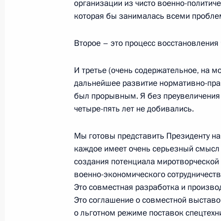
организации из чисто военно-политич
Начало встречи с председателем В
которая бы занималась всеми пробле
Антоном Ивановым
25 сентября 2007 года, 22:10
Сочи, Бочаров
Второе – это процесс восстановления 
И третье (очень содержательное, на мо
Начало встречи с генеральным сек
дальнейшее развитие нормативно-право
экономического сообщества Григо
был прорывным. Я без преувеличения с
четыре-пять лет не добивались.
секретарем Организации Договора
безопасности Николаем Бордюжей
Мы готовы представить Президенту на
25 сентября 2007 года, 21:33
Сочи, Бочаров
каждое имеет очень серьезный смысл д
создания потенциала миротворческой 
военно-экономического сотрудничества
24 сентября 2007 года, понедельн
Это совместная разработка и производ
Это соглашение о совместной выставо
Начало совещания с членами Прав
о льготном режиме поставок спецтехни