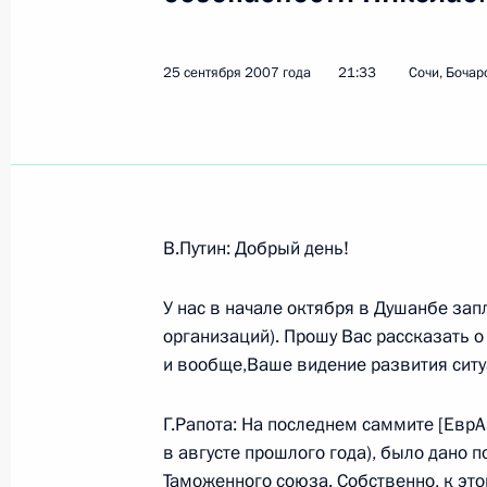
25 сентября 2007 года
21:33
Сочи, Бочар
Показа
Вступительное слово на VIII съезде
1 октября 2007 года, 19:00
Москва, Гостины
В.Путин: Добрый день!
Стенографический отчет о совещан
У нас в начале октября в Душанбе зап
1 октября 2007 года, 16:31
Москва, Кремль
организаций). Прошу Вас рассказать о 
и вообще,Ваше видение развития ситу
Г.Рапота: На последнем саммите [ЕврА
28 сентября 2007 года, пятница
в августе прошлого года), было дано 
Заявления для прессы и ответы на 
Таможенного союза. Собственно, к эт