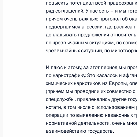
24 сентября 2007 года, 22:19
Москва, Дом 
повысить потенциал всей правоохрани
ряд соглашений. У нас есть – и мы го
причем очень важных: протокол об ок
подвергшимся агрессии, где расписан 
22 сентября 2007 года, суббота
докладывать предложения относитель
Начало рабочей встречи с времен
по чрезвычайным ситуациям, по совме
губернатора Костромской области
чрезвычайных ситуаций, по миротворч
22 сентября 2007 года, 18:21
Кострома
И плюс к этому, за этот период мы пр
по наркотрафику. Это касалось и афга
химических наркотиков из Европы, о
21 сентября 2007 года, пятница
(причем мы проводили их совместно с
спецслужбы, привлекались другие госу
Стенографический отчет о встрече 
кстати, в том числе с использование
и зарубежных компаний в рамках 
операции по выявлению незаконных тра
инвестиционного форума
нормативной деятельности, очень мно
21 сентября 2007 года, 19:43
Сочи
взаимодействию государств.