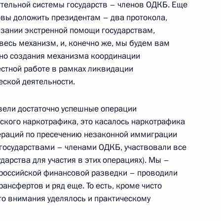
Правительства
тельной системы государств – членов ОДКБ. Еще
товы доложить президентам – два протокола,
азании экстренной помощи государствам,
весь механизм, и, конечно же, мы будем вам
но создания механизма координации
но исполняющим обязанности
стной работе в рамках ликвидации
 Юрием Цикуновым
еской деятельности.
овели достаточно успешные операции
нского наркотрафика, это касалось наркотрафика
пераций по пресечению незаконной иммиграции
 государствами – членами ОДКБ, участвовали все
дарства для участия в этих операциях). Мы –
с представителями российских
м российской финансовой разведки – проводили
VI Международного
нсфертов и ряд еще. То есть, кроме чисто
го внимания уделялось и практическому