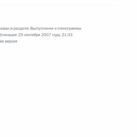
еннадием Зюгановым
 Ручей
ован в разделе:
Выступления и стенограммы
бликации:
25 сентября 2007 года, 21:33
ик
ая версия
ракции «Справедливая
й Думе, секретарем
артии «Справедливая Россия:
лександром Бабаковым
 Ручей
ного дискуссионного клуба
26м