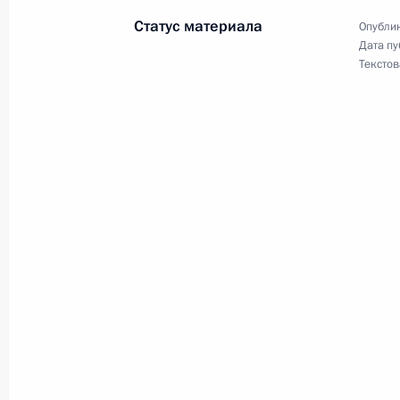
Начало встречи с председателем В
Статус материала
Опублик
Антоном Ивановым
Дата пу
Текстов
25 сентября 2007 года, 22:10
Сочи, Бочаров
Начало встречи с генеральным сек
экономического сообщества Григо
секретарем Организации Договора
безопасности Николаем Бордюжей
25 сентября 2007 года, 21:33
Сочи, Бочаров
24 сентября 2007 года, понедельн
Начало совещания с членами Прав