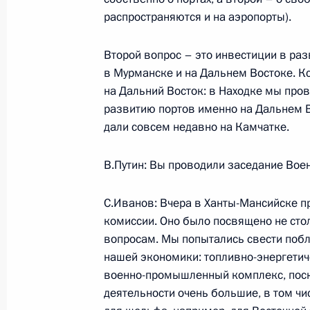
переговоров с Председателем Прав
распространяются и на аэропорты).
Луисом Родригесом Сапатеро
Второй вопрос – это инвестиции в раз
28 сентября 2007 года, 23:21
Сочи, Бочаров
в Мурманске и на Дальнем Востоке. Кс
на Дальний Восток: в Находке мы про
развитию портов именно на Дальнем В
Начало встречи с Председателем П
дали совсем недавно на Камчатке.
Луисом Родригесом Сапатеро
28 сентября 2007 года, 22:27
Сочи, Бочаров
В.Путин: Вы проводили заседание Во
С.Иванов: Вчера в Ханты-Мансийске 
комиссии. Оно было посвящено не ст
27 сентября 2007 года, четверг
вопросам. Мы попытались свести побл
Начало встречи с президентом Ме
нашей экономики: топливно-энергетич
комитета Жаком Рогге
военно-промышленный комплекс, поск
деятельности очень большие, в том ч
27 сентября 2007 года, 14:38
Сочи