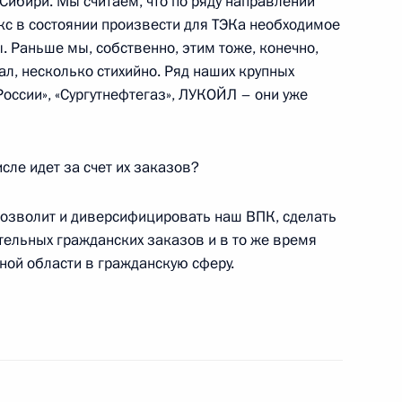
Сибири. Мы считаем, что по ряду направлений
 в состоянии произвести для ТЭКа необходимое
. Раньше мы, собственно, этим тоже, конечно,
ал, несколько стихийно. Ряд наших крупных
оссии», «Сургутнефтегаз», ЛУКОЙЛ – они уже
едседателя Государственной
 Союз» Сергеем Бабуриным
сле идет за счет их заказов?
о позволит и диверсифицировать наш ВПК, сделать
тором Кемеровской области
тельных гражданских заказов и в то же время
нной области в гражданскую сферу.