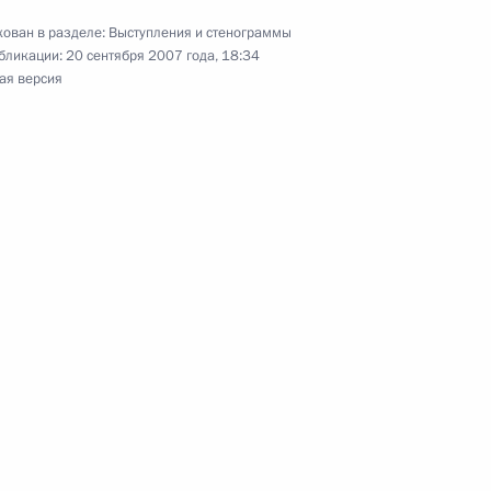
ысшего Арбитражного Суда
ован в разделе:
Выступления и стенограммы
бликации:
20 сентября 2007 года, 18:34
ая версия
 Ручей
ретарем Евразийского
рием Рапотой и генеральным
 о коллективной
 Ручей
ик
ительства