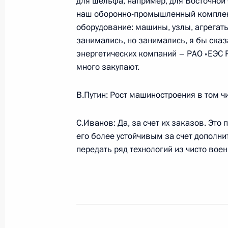
для шельфа, например, для Восточной 
наш оборонно-промышленный комплекс
оборудование: машины, узлы, агрегаты
26 сентября 2007 года, среда
занимались, но занимались, я бы сказ
энергетических компаний – РАО «ЕЭС Р
Начало встречи с заместителем Пр
много закупают.
Думы, лидером партии «Народный
26 сентября 2007 года, 23:05
Сочи
В.Путин: Рост машиностроения в том чи
С.Иванов: Да, за счет их заказов. Эт
Начало рабочей встречи с губерна
его более устойчивым за счет дополни
Аманом Тулеевым
передать ряд технологий из чисто вое
26 сентября 2007 года, 22:53
Сочи
25 сентября 2007 года, вторник