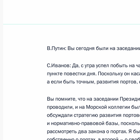
Показа
Вступительное слово на VIII съезде
В.Путин: Вы сегодня были на заседан
1 октября 2007 года, 19:00
Москва, Гостины
С.Иванов: Да, с утра успел побыть на
пункте повестки дня. Поскольку он кас
а если быть точным, развития портов, 
Стенографический отчет о совещан
1 октября 2007 года, 16:31
Москва, Кремль
Вы помните, что на заседании Президи
проводили, и на Морской коллегии был
обсуждали стратегию развития портово
28 сентября 2007 года, пятница
и нормативно-правовой базы, посколь
рассмотреть два закона о портах. Я б
Заявления для прессы и ответы на 
собственно о портах, а второй – о сво