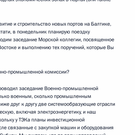
ительства Испании Хосе
витие и строительство новых портов на Балтике,
 Ручей
тати, в понедельник планирую поездку
водим заседание Морской коллегии, посвященное
остоке и выполнению тех поручений, которые Вы
равительства Испании Хосе
 Ручей
енно-промышленной комиссии?
проводил заседание Военно-промышленной
олько военным, сколько промышленным
иже друг к другу две системообразующие отрасли
ждународного олимпийского
7м
ескую, включая электроэнергетику, и наш
ольку у ТЭКа планы инвестиционной
исле связанные с закупкой машин и оборудования