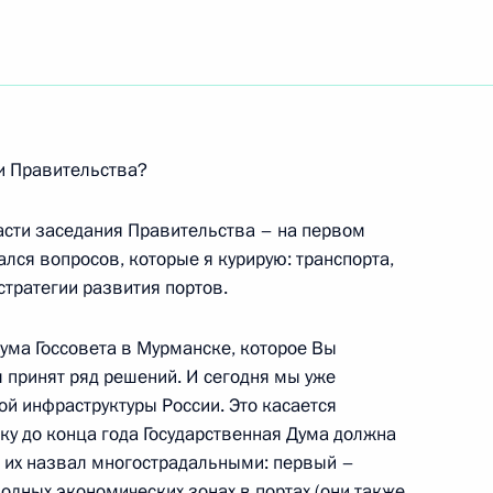
ть следующие материалы
 партии «Единая Россия»
20м
ии Правительства?
й двор
 части заседания Правительства – на первом
ался вопросов, которые я курирую: транспорта,
стратегии развития портов.
ии с членами Правительства
ума Госсовета в Мурманске, которое Вы
 принят ряд решений. И сегодня мы уже
й инфраструктуры России. Это касается
ку до конца года Государственная Дума должна
ы их назвал многострадальными: первый –
вопросы по итогам
бодных экономических зонах в портах (они также