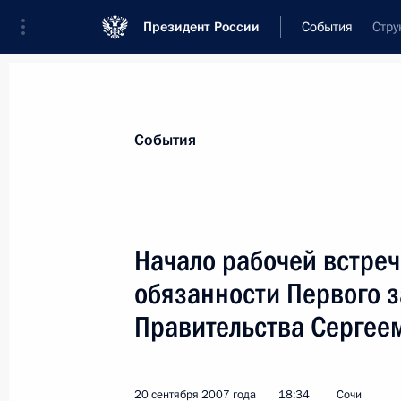
Президент России
События
Стру
Президент
Администрация
Государст
Новости
Стенограммы
Поездки
Те
События
Рубрикация материалов
Все материалы
Начало рабочей встре
Послания Федеральному Собранию
обязанности Первого 
Заявления по важнейшим вопросам
Правительства Сергее
Совещания, заседания, рабочие встречи
Речи и обращения
20 сентября 2007 года
18:34
Сочи