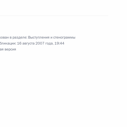
ргизстана Курманбеком
ован в разделе:
Выступления и стенограммы
бликации:
16 августа 2007 года, 19:44
ая версия
ателем Правительства
оолом
 Монако Альбертом II