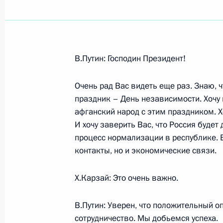
Показа
В.Путин: Господин Президент!
16 августа 2007 года, четверг
Очень рад Вас видеть еще раз. Знаю, 
Начало встречи с Президентом М
праздник – День независимости. Хочу 
Энхбаяром
афганский народ с этим праздником. Х
16 августа 2007 года, 20:48
Киргизстан, Би
И хочу заверить Вас, что Россия будет
процесс нормализации в республике. 
контакты, но и экономические связи.
Начало встречи с Президентом Аф
Х.Карзай: Это очень важно.
16 августа 2007 года, 19:44
Киргизстан, Би
В.Путин: Уверен, что положительный оп
сотрудничество. Мы добьемся успеха.