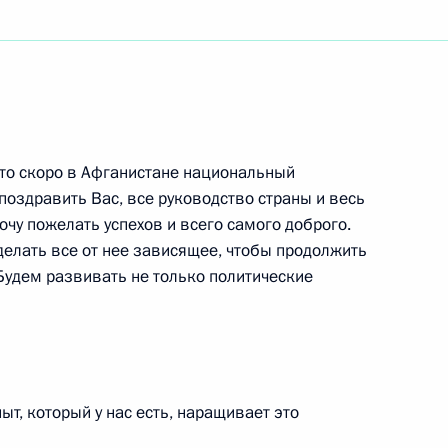
ть следующие материалы
что скоро в Афганистане национальный
онголии Намбарыном
поздравить Вас, все руководство страны и весь
очу пожелать успехов и всего самого доброго.
шкек
 делать все от нее зависящее, чтобы продолжить
Будем развивать не только политические
ганистана Хамидом Карзаем
шкек
ыт, который у нас есть, наращивает это