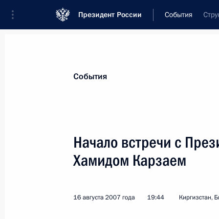
Президент России
События
Стру
Президент
Администрация
Государст
Новости
Стенограммы
Поездки
Те
События
Рубрикация материалов
Все материалы
Начало встречи с Пре
Послания Федеральному Собранию
Хамидом Карзаем
Заявления по важнейшим вопросам
Совещания, заседания, рабочие встречи
16 августа 2007 года
19:44
Киргизстан, 
Речи и обращения