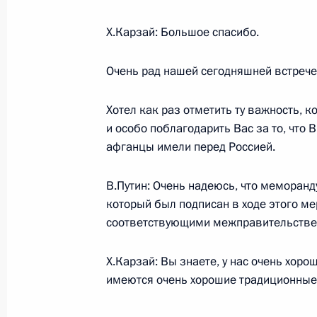
Начало встречи с Председателем К
Республики Ху Цзиньтао
Х.Карзай: Большое спасибо.
16 августа 2007 года, 19:18
Киргизстан, Би
Очень рад нашей сегодняшней встрече
Хотел как раз отметить ту важность,
Заявление для прессы по итогам за
и особо поблагодарить Вас за то, что 
государств – членов Шанхайской о
афганцы имели перед Россией.
16 августа 2007 года, 13:10
Киргизстан, Би
В.Путин: Очень надеюсь, что меморан
который был подписан в ходе этого ме
соответствующими межправительстве
Выступление на расширенном засе
государств – членов Шанхайской о
Х.Карзай: Вы знаете, у нас очень хоро
16 августа 2007 года, 12:31
Киргизстан, Би
имеются очень хорошие традиционные 