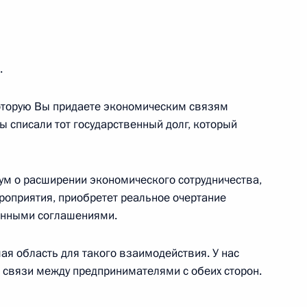
итайской Народной
шкек
.
 которую Вы придаете экономическим связям
седания Совета глав
Вы списали тот государственный долг, который
рганизации сотрудничества
шкек
дум о расширении экономического сотрудничества,
роприятия, приобретет реальное очертание
нными соглашениями.
дании Совета глав
рганизации сотрудничества
шая область для такого взаимодействия. У нас
шкек
связи между предпринимателями с обеих сторон.