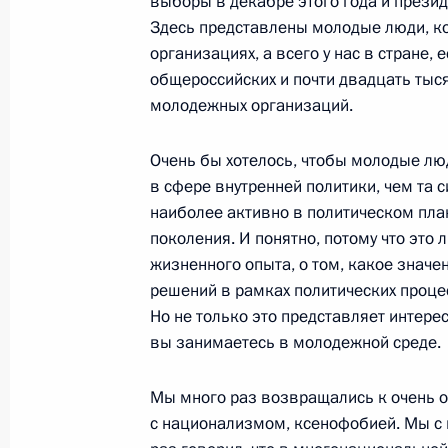
выборы в декабре этого года и прези
Здесь представлены молодые люди, к
организациях, а всего у нас в стране, 
31 июля 2007 года, вторник
общероссийских и почти двадцать тыс
молодежных организаций.
Начало рабочей встречи с Минис
технологий и связи Леонидом Рей
Очень бы хотелось, чтобы молодые лю
31 июля 2007 года, 18:32
Москва, Кремль
в сфере внутренней политики, чем та 
наиболее активно в политическом план
поколения. И понятно, потому что это 
жизненного опыта, о том, какое значе
Начало встречи с главой Палестин
решений в рамках политических процес
администрации Махмудом Аббасом
Но не только это представляет интерес
31 июля 2007 года, 16:28
Москва, Кремль
вы занимаетесь в молодежной среде.
Мы много раз возвращались к очень о
30 июля 2007 года, понедельник
с национализмом, ксенофобией. Мы с 