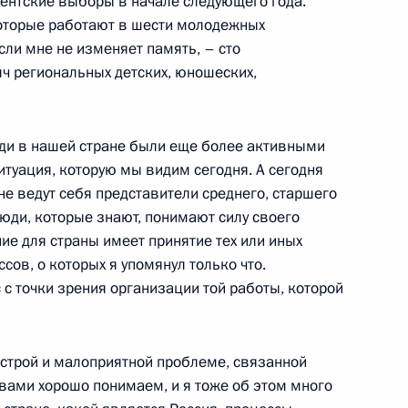
дентские выборы в начале следующего года.
оторые работают в шести молодежных
если мне не изменяет память, – сто
яч региональных детских, юношеских,
тром информационных
маном
ди в нашей стране были еще более активными
ситуация, которую мы видим сегодня. А сегодня
е ведут себя представители среднего, старшего
люди, которые знают, понимают силу своего
ние для страны имеет принятие тех или иных
ской национальной
сов, о которых я упомянул только что.
 с точки зрения организации той работы, которой
строй и малоприятной проблеме, связанной
вами хорошо понимаем, и я тоже об этом много