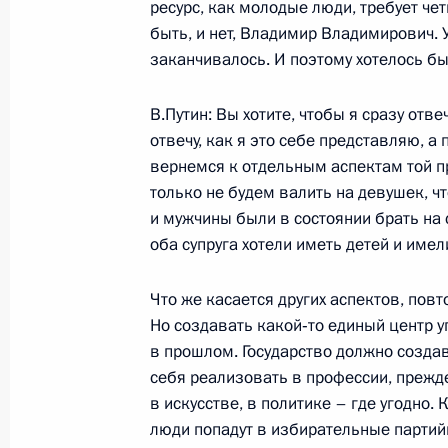
ресурс, как молодые люди, требует че
быть, и нет, Владимир Владимирович. У
20 июля 2007 года, пятница
заканчивалось. И поэтому хотелось бы
Начало рабочей встречи с губерна
Александром Хлопониным
В.Путин: Вы хотите, чтобы я сразу отв
отвечу, как я это себе представляю, 
20 июля 2007 года, 16:22
Саранск
вернемся к отдельным аспектам той п
только не будем валить на девушек, чт
и мужчины были в состоянии брать на 
Начало рабочей встречи с губерна
оба супруга хотели иметь детей и име
области Георгием Боосом
Что же касается других аспектов, пов
20 июля 2007 года, 14:01
Саранск
Но создавать какой‑то единый центр 
в прошлом. Государство должно созда
себя реализовать в профессии, прежде
19 июля 2007 года, четверг
в искусстве, в политике – где угодно.
люди попадут в избирательные партийн
Начало встречи с Премьер-минист