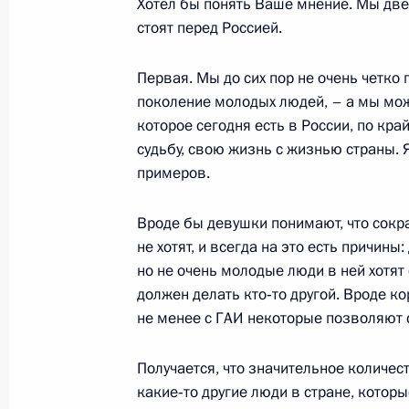
Хотел бы понять Ваше мнение. Мы дв
стоят перед Россией.
26 июля 2007 года, четверг
Начало рабочей встречи с Председ
Первая. Мы до сих пор не очень четко 
Сергеем Степашиным
поколение молодых людей, – а мы мож
которое сегодня есть в России, по кр
26 июля 2007 года, 19:00
Ново-Огарево
судьбу, свою жизнь с жизнью страны. 
примеров.
25 июля 2007 года, среда
Вроде бы девушки понимают, что сокра
не хотят, и всегда на это есть причины
Вступительное слово на заседании
но не очень молодые люди в ней хотят 
по вопросу развития информацион
должен делать кто‑то другой. Вроде ко
25 июля 2007 года, 19:45
Москва, Кремль
не менее с ГАИ некоторые позволяют
Получается, что значительное количест
какие‑то другие люди в стране, котор
Вступительное слово на встрече с