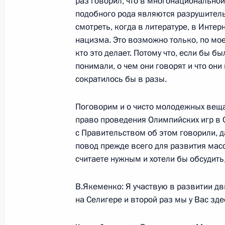
раз говорил, что в многонациональной
Итоги проверок расходования сред
подобного рода являются разрушител
Президента России в 2006 году
смотреть, когда в литературе, в Инте
30 июля 2007 года, 15:18
нацизма. Это возможно только, по мое
кто это делает. Потому что, если бы 
понимали, о чем они говорят и что они
сократилось бы в разы.
Стенографический отчет о совещан
30 июля 2007 года, 15:15
Москва, Кремль
Поговорим и о чисто молодежных вещах
право проведения Олимпийских игр в С
с Правительством об этом говорили, 
повод прежде всего для развития масс
27 июля 2007 года, пятница
считаете нужным и хотели бы обсудить
Выступление на церемонии вручени
послами иностранных государств
В.Якеменко: Я участвую в развитии дв
на Селигере и второй раз мы у Вас зде
27 июля 2007 года, 16:09
Москва, Кремль