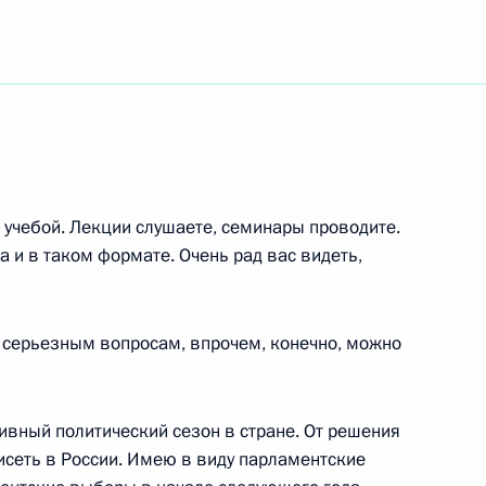
ть следующие материалы
ретарем Совета
вской Аравии принцем
 учебой. Лекции слушаете, семинары проводите.
да и в таком формате. Очень рад вас видеть,
о серьезным вопросам, впрочем, конечно, можно
заместителем Председателя
ивный политический сезон в стране. От решения
исеть в России. Имею в виду парламентские