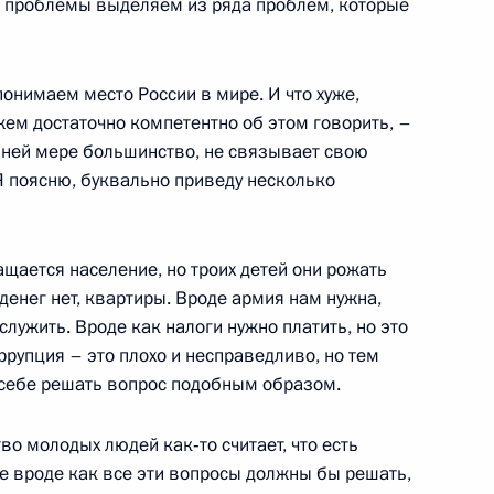
е проблемы выделяем из ряда проблем, которые
ателем Счетной палаты
понимаем место России в мире. И что хуже,
ем достаточно компетентно об этом говорить, –
айней мере большинство, не связывает свою
Я поясню, буквально приведу несколько
щается население, но троих детей они рожать
: денег нет, квартиры. Вроде армия нам нужна,
 Совета Безопасности
служить. Вроде как налоги нужно платить, но это
ного общества в России
ррупция – это плохо и несправедливо, но тем
 себе решать вопрос подобным образом.
во молодых людей как‑то считает, что есть
ые вроде как все эти вопросы должны бы решать,
 высшими офицерами