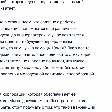
ений, которые здесь представлены, – на мой
тоящие должности
 хватает.
(специальных) званий
же в стране всем, что связано с работой
ганизаций, занимаются еще различные
одежи до пионерлагерей. И у нас появляется
тим видеть это будущее определенным
сять, то нам нужна помощь. Какая? Либо все те,
ии с членами Правительства
дьми, или значительное количество этих людей
 действительно и вполне понимает, что нужно
я область
ффективную модель, либо, может быть, стоит
управления молодежной политикой, своеобразной
чета о встрече
ганизаций России
я корпорации, которая обеспечивает ее
я область
итие. Мы не допускаем, чтобы стратегические
 быть, стоит подумать о том, что такой важнейший