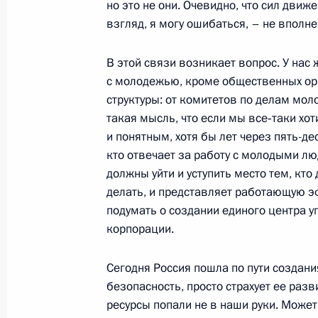
но это не они. Очевидно, что сил движ
по случаю их назначения на вышес
взгляд, я могу ошибаться, – не вполне
и присвоения им высших воинских 
25 июля 2007 года, 18:45
Москва, Кремль
В этой связи возникает вопрос. У нас 
с молодежью, кроме общественных ор
структуры: от комитетов по делам мол
24 июля 2007 года, вторник
такая мысль, что если мы все‑таки хо
и понятным, хотя бы лет через пять-де
Стенографический отчет о совещан
кто отвечает за работу с молодыми лю
должны уйти и уступить место тем, кто
24 июля 2007 года, 22:17
Завидово, Тверска
делать, и представляет работающую э
подумать о создании единого центра 
корпорации.
Выдержки из стенографического от
с представителями молодежных ор
Сегодня Россия пошла по пути создани
24 июля 2007 года, 21:11
Завидово, Тверска
безопасность, просто страхует ее разв
ресурсы попали не в наши руки. Может