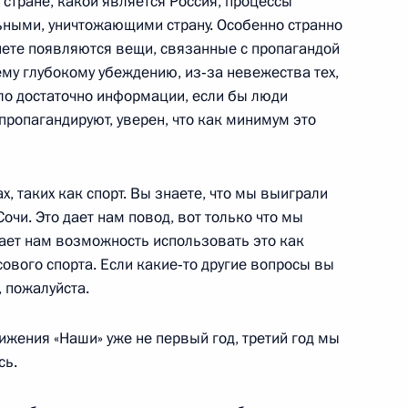
 стране, какой является Россия, процессы
ств резервного фонда
ьными, уничтожающими страну. Особенно странно
рнете появляются вещи, связанные с пропагандой
му глубокому убеждению, из‑за невежества тех,
было достаточно информации, если бы люди
 пропагандируют, уверен, что как минимум это
ии с членами Правительства
, таких как спорт. Вы знаете, что мы выиграли
очи. Это дает нам повод, вот только что мы
дает нам возможность использовать это как
ового спорта. Если какие‑то другие вопросы вы
, пожалуйста.
я верительных грамот
ижения «Наши» уже не первый год, третий год мы
сь.