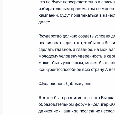
кто не будут непосредственно в списка
Дюрчанем
избирательным правом, тем не менее 
19 июля 2007 года, 23:51
Саранск
кампании, будут привлекаться в качест
далее.
Ответы на вопросы российских жур
Государство должно создать условия д
реализовать, для того, чтобы они был
19 июля 2007 года, 22:51
Республика Мордо
сделать главное, а главное, на мой в
молодому человеку уверенность в своих
может быть успешным, может быть кон
Заявления для прессы Президента 
конкурентоспособной всю страну. А вс
Президента Финляндии Тарьи Хало
Венгрии Ференца Дюрчаня
С.Белоконев: Добрый день!
19 июля 2007 года, 22:18
Республика Мордо
Я хотел бы в развитие того, что Вы с
образовательном форуме «Селигер-2007
движение «Наши» за последние несколь
Стенографический отчет о встрече 