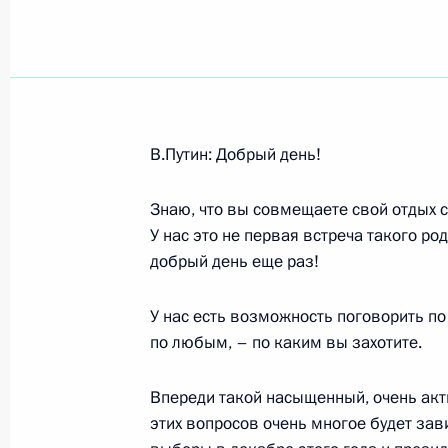
Показа
Начало встречи с генеральным сек
В.Путин: Добрый день!
национальной безопасности Саудо
Бандаром ибн Султаном
Знаю, что вы совмещаете свой отдых с
2 августа 2007 года, 15:41
Москва, Кремль
У нас это не первая встреча такого ро
добрый день еще раз!
У нас есть возможность поговорить п
1 августа 2007 года, среда
по любым, – по каким вы захотите.
Начало рабочей встречи с Первым 
Правительства Сергеем Ивановым
Впереди такой насыщенный, очень акт
этих вопросов очень многое будет зав
1 августа 2007 года, 20:41
Москва, Кремль