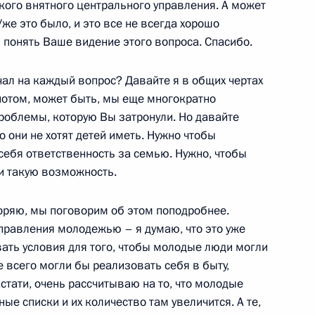
ткого внятного центрального управления. А может
же это было, и это все не всегда хорошо
 понять Ваше видение этого вопроса. Спасибо.
тором Красноярского края
ечал на каждый вопрос? Давайте я в общих чертах
а потом, может быть, мы еще многократно
роблемы, которую Вы затронули. Но давайте
о они не хотят детей иметь. Нужно чтобы
себя ответственность за семью. Нужно, чтобы
тором Калиниградской
ли такую возможность.
торяю, мы поговорим об этом поподробнее.
управления молодежью – я думаю, что это уже
вать условия для того, чтобы молодые люди могли
 всего могли бы реализовать себя в быту,
 Кстати, очень рассчитываю на то, что молодые
ые списки и их количество там увеличится. А те,
ром Венгрии Ференцем