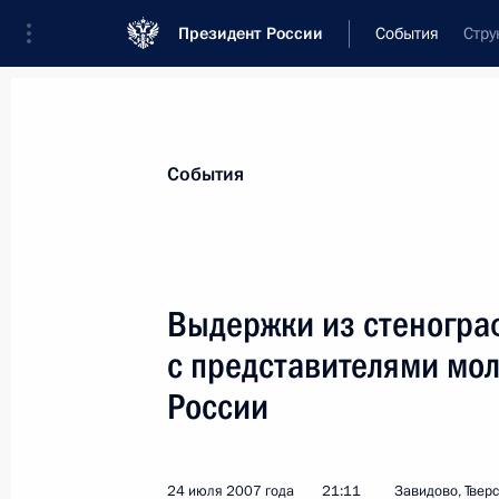
Президент России
События
Стру
Президент
Администрация
Государст
Новости
Стенограммы
Поездки
Те
События
Рубрикация материалов
Все материалы
Выдержки из стенограф
Послания Федеральному Собранию
с представителями мо
Заявления по важнейшим вопросам
России
Совещания, заседания, рабочие встречи
Речи и обращения
24 июля 2007 года
21:11
Завидово, Твер