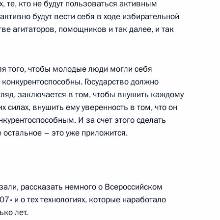
х, те, кто не будут пользоваться активным
активно будут вести себя в ходе избирательной
ве агитаторов, помощников и так далее, и так
налистов
ля того, чтобы молодые люди могли себя
и конкурентоспособны. Государство должно
вия, с.Старая Теризморга
згляд, заключается в том, чтобы внушить каждому
 силах, внушить ему уверенность в том, что он
курентоспособным. И за счет этого сделать
России Владимира Путина,
е остальное – это уже приложится.
нен и Премьер-министра
вия, с. Старая Теризморга
казали, рассказать немного о Всероссийском
» и о тех технологиях, которые наработало
ко лет.
с руководителями