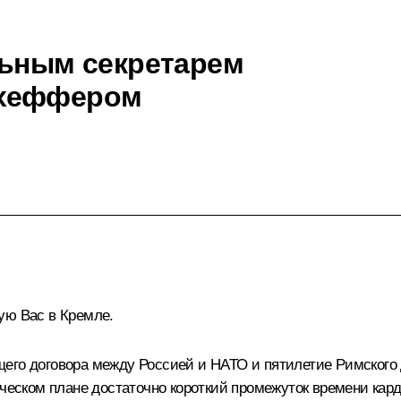
льным секретарем
Схеффером
ую Вас в Кремле.
его договора между Россией и НАТО и пятилетие Римского д
рическом плане достаточно короткий промежуток времени к