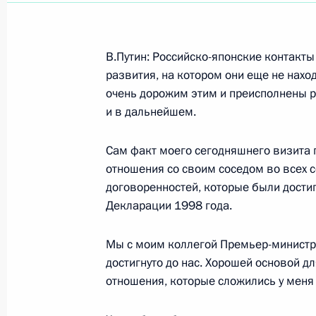
Показа
В.Путин: Российско-японские контакты
развития, на котором они еще не нах
очень дорожим этим и преисполнены 
5 сентября 2000 года, вторник
и в дальнейшем.
Вступительное слово на встрече с 
дзюдоистами во дворце спортивных
Сам факт моего сегодняшнего визита г
отношения со своим соседом во всех с
5 сентября 2000 года, 00:03
Токио
договоренностей, которые были дости
Декларации 1998 года.
Вступительное слово на встрече с 
Мы с моим коллегой Премьер-министр
ассоциации экономических органи
достигнуто до нас. Хорошей основой д
отношения, которые сложились у меня
5 сентября 2000 года, 00:02
Токио