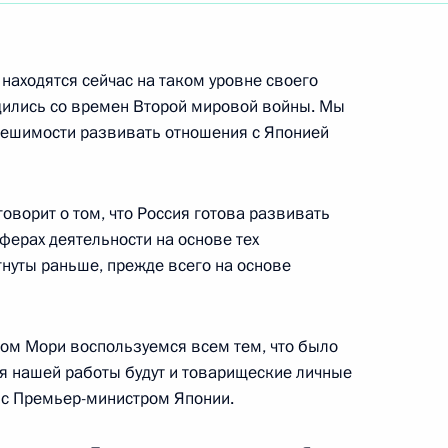
ть следующие материалы
 находятся сейчас на таком уровне своего
одились со времен Второй мировой войны. Мы
решимости развивать отношения с Японией
российскими и японскими
 единоборств «Кодокан»
оворит о том, что Россия готова развивать
ферах деятельности на основе тех
гнуты раньше, прежде всего на основе
руководством Японской
ом Мори воспользуемся всем тем, что было
заций Кэйданрэн
ля нашей работы будут и товарищеские личные
 с Премьер-министром Японии.