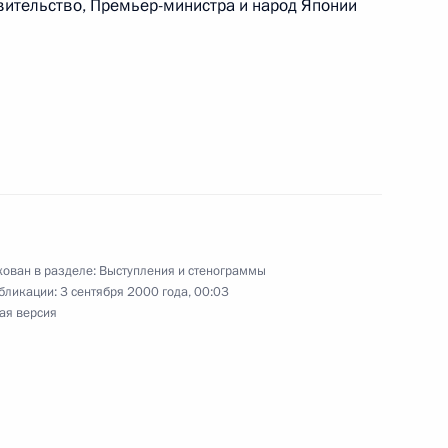
вительство, Премьер-министра и народ Японии
Премьер-министром Японии
 в Японию
ован в разделе:
Выступления и стенограммы
т Ханэда
бликации:
3 сентября 2000 года, 00:03
ая версия
актической конференции
к