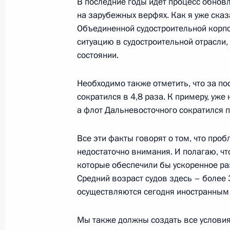
В последние годы идет процесс обновл
Начало встречи с Президентом Тур
на зарубежных верфях. Как я уже сказ
Бердымухаммедовым
Объединенной судостроительной корпо
23 апреля 2007 года, 21:19
Ново-Огарево
ситуацию в судостроительной отрасли,
состоянии.
Начало встречи с министром обор
Необходимо также отметить, что за по
сократился в 4,8 раза. К примеру, уже
23 апреля 2007 года, 20:02
Москва, Кремль
а флот Дальневосточного сократился п
Все эти факты говорят о том, что про
Стенографический отчет о совещан
недостаточно внимания. И полагаю, ч
которые обеспечили бы ускоренное раз
23 апреля 2007 года, 16:46
Москва, Кремль
Средний возраст судов здесь – более 
осуществляются сегодня иностранным
20 апреля 2007 года, пятница
Мы также должны создать все условия