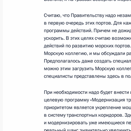
Начало российско-чешских перегов
27 апреля 2007 года, 16:48
Москва, Кремл
Считаю, что Правительству надо неза
в первую очередь этих портов. Для ка
программы действий. Причем не дожид
ускорить. В этих целях считаю возмо
Начало встречи с Президентом Че
действий по развитию морских портов
Клаусом
Морскую коллегию, и мы обсуждали р
27 апреля 2007 года, 15:58
Москва, Кремль
Предполагалось даже создать специальн
можно этим загрузить Морскую коллег
специалисты представлены здесь в п
26 апреля 2007 года, четверг
При необходимости надо будет внест
Начало встречи с бывшим госсекр
целевую программу «Модернизация тра
Киссинджером
приоритетом является укрепление мощ
в систему транспортных коридоров. З
26 апреля 2007 года, 18:20
Москва, Кремл
и модернизировать уже имеющиеся пер
реальный шанс значительно увеличить