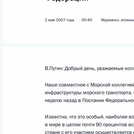
2 мая 2007 года
00:40
Мурманск, атомны
Показа
3 мая 2007 года, четверг
Начало рабочей встречи с губерна
Аманом Тулеевым
В.Путин: Добрый день, уважаемые кол
3 мая 2007 года, 22:07
Ново-Огарево
Наше совместное с Морской коллегие
инфраструктуры морского транспорта.
неделю назад в Послании Федерально
Начало рабочей встречи с председ
России Сергеем Игнатьевым
Известно, что это особый, наиболее 
3 мая 2007 года, 19:36
Ново-Огарево
в мире в целом почти 90 процентов в
стране с его участием осуществляетс