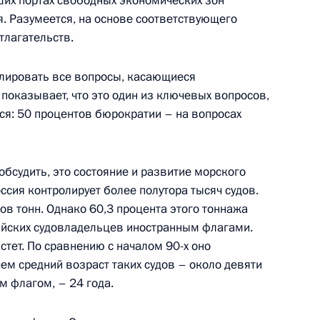
их портах свободных экономических зон
 Разумеется, на основе соответствующего
тлагательств.
 Туркменистана Гурбангулы
гулировать все вопросы, касающиеся
показывает, что это один из ключевых вопросов,
ся: 50 процентов бюрократии – на вопросах
бсудить, это состояние и развитие морского
ссия контролирует более полутора тысяч судов.
в тонн. Однако 60,3 процента этого тоннажа
димира Путина в связи
3м
ийских судовладельцев иностранным флагами.
стет. По сравнению с началом 90-х оно
чем средний возраст таких судов – около девяти
им флагом, – 24 года.