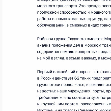
морского транспорта. Это прежде всег
пропускной способностью и мощного т
Стенографический отчет о совмест
работы вспомогательных структур, за
Государственного совета и Морско
обслуживании, в смежных видах транс
России о развитии инфраструктуры
в Российской Федерации
Рабочая группа Госсовета вместе с Мо
2 мая 2007 года, 00:40
Мурманск, атомный 
анализ положения дел в морском тран
содержится немало конкретных предло
на мой взгляд, весьма важных, а мож
27 апреля 2007 года, пятница
Первый важнейший вопрос – это разви
Заявления для прессы и ответы на 
в России действует 62 таких предприят
чешских переговоров
грузопотоки продолжают, к сожалению
27 апреля 2007 года, 20:55
Москва, Кремль
известны: наши учреждения, порты, п
требованиям и не соответствуют потр
к крупнейшим портам, расположенными
Востоке, и на трассах Северного морск