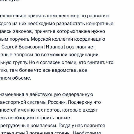
оров в расширенном составе
ь
медлительно принять комплекс мер по развитию
ждого из них необходимо разработать конкретные
аясь законов, принятие которых также нужно
жным поручить Морской коллегии координацию
шской Республики Вацлавом
. Сергей Борисович [Иванов] возглавляет
азные вопросы по возможной координации.
ую группу. Но я согласен с теми, кто считает, что
ию, тем более что все ведомства, все
олном объеме.
и изменения в действующую федеральную
етарем США Генри
нспортной системы России». Подчеркну, что
ностей именно тех портов, которые входят
десь необходимо строить новые
ь
егрузочные комплексы. Тогда у нас появится
 транзитный потенциал страны. Необходимо