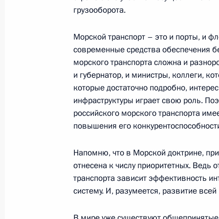
грузооборота.
2 мая 2007 года, среда
Морской транспорт – это и порты, и ф
Заключительное слово на совмест
современные средства обеспечения б
Государственного совета и Морско
морского транспорта сложна и разноро
России о развитии инфраструктуры
и губернатор, и министры, коллеги, ко
в Российской Федерации
которые достаточно подробно, интере
2 мая 2007 года, 23:44
Мурманск, атомный 
инфраструктуры играет свою роль. По
российского морского транспорта име
повышения его конкурентоспособност
Вступительное слово на совместно
Напомню, что в Морской доктрине, при
Государственного совета и Морско
отнесена к числу приоритетных. Ведь 
России о развитии инфраструктуры
транспорта зависит эффективность ин
в Российской Федерации
систему. И, разумеется, развитие все
2 мая 2007 года, 22:13
Мурманск, атомный 
В мире уже существуют общепринятые