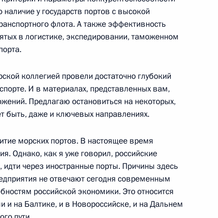
о наличие у государств портов с высокой
ранспортного флота. А также эффективность
ном заседании президиума
нятых в логистике, экспедировании, таможенном
й коллегии при Правительстве
порта.
 морского транспорта
рской коллегией провели достаточно глубокий
ледокол «50 лет Победы»
спорте. И в материалах, представленных вам,
жений. Предлагаю остановиться на некоторых,
ет быть, даже и ключевых направлениях.
тие морских портов. В настоящее время
вопросы по итогам российско-
ия. Однако, как я уже говорил, российские
, идти через иностранные порты. Причины здесь
редприятия не отвечают сегодня современным
ебностям российской экономики. Это относится
 и на Балтике, и в Новороссийске, и на Дальнем
ого пути.