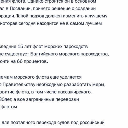
ения флота. Однако строится он в основном
кменистана Гурбангулы
ал в Послании, принято решение о создании
рации. Такой подход должен изменить к лучшему
 которая сегодня находится не в самом лучшем
оны США Робертом Гейтсом
следние 15 лет флот морских пароходств
 не существует Балтийского морского пароходства,
очти на 66 процентов.
блемам морского флота еще уделяется
ии с членами Правительства
то Правительству необходимо разработать меры,
витие флота, в том числе пассажирского.
30лет, а все заграничные перевозки
 флотом.
 для поэтапного перехода судов под российский