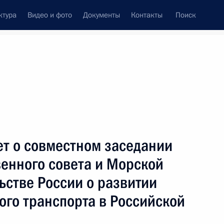
ктура
Видео и фото
Документы
Контакты
Поиск
венный Совет
Совет Безопасности
Комиссии и советы
леграммы
Сведения о Президенте
май, 2007
Встречи с представителями сообществ
ет о совместном заседании
Пресс-конференции
венного совета и Морской
Интервью
ьстве России о развитии
Статьи
ого транспорта в Российской