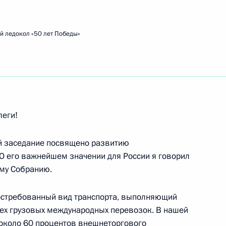
й ледокол «50 лет Победы»
ть следующие материалы
тором Кемеровской области
леги!
й заседание посвящено развитию
 О его важнейшем значении для России я говорил
му Собранию.
ателем Центрального банка
востребованный вид транспорта, выполняющий
сех грузовых международных перевозок. В нашей
я около 60 процентов внешнеторгового