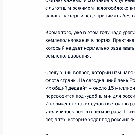
Считаю важным и создание в крупнейш
с льготным режимом налогообложения.
закона, который надо принимать без о
24 апреля 2007 года, вторник
Начало переговоров с Президентом
Кроме того, уже в этом году надо уре
Бердымухаммедовым
землепользования в портах. Практика 
который не дает нормально развивать
24 апреля 2007 года, 18:40
Москва, Кремль
землепользования.
Следующий вопрос, который нам надо о
23 апреля 2007 года, понедельник
флота страны. На сегодняшний день Ро
Их общий дедвейт – около 15 миллионо
Обращение Президента России Вла
перевозится под «удобными» для росс
с кончиной Бориса Ельцина
И количество таких судов постоянно ра
23 апреля 2007 года, 22:37
Москва
увеличилось почти в четыре раза. При
лет, а тех, которые ходят под российск