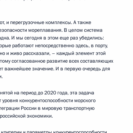
лот, и перегрузочные комплексы. А также
ном заседании президиума
езопасности мореплавания. В целом система
й коллегии при Правительстве
дна. И мы сегодня в этом еще раз убедились:
 морского транспорта
торые работают непосредственно здесь, в порту,
сно и живо рассказали, – каждый элемент этой
ледокол «50 лет Победы»
этому согласованное развитие всех составляющих
ет важнейшее значение. И в первую очередь для
и.
м заседании президиума
нятой на период до 2020 года, эта задача
й коллегии при Правительстве
от уровня конкурентоспособности морского
 морского транспорта
теграции России в мировую транспортную
й российской экономики.
ледокол «50 лет Победы»
 критерии и параметры конкурентоспособности