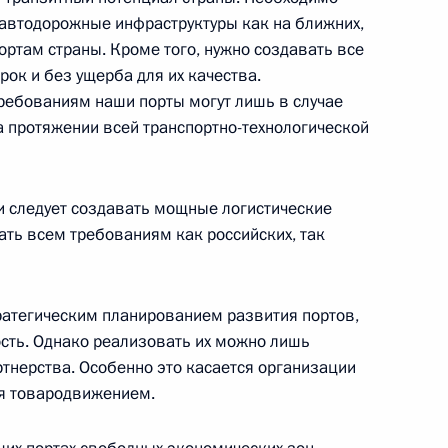
автодорожные инфраструктуры как на ближних,
 Российской Федерации
:
портам страны. Кроме того, нужно создавать все
, Мраморный зал
рок и без ущерба для их качества.
ребованиям наши порты могут лишь в случае
а протяжении всей транспортно-технологической
после прощания с первым
7м
чи следует создавать мощные логистические
олаевичем Ельциным
ать всем требованиям как российских, так
тратегическим планированием развития портов,
ость. Однако реализовать их можно лишь
первым Президентом России
6м
ртнерства. Особенно это касается организации
ия товародвижением.
иста Спасителя