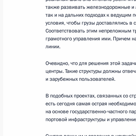
также развивать железнодорожные и 
Послание Федеральному Собранию
так и на дальних подходах к ведущим 
26 апреля 2007 года, 11:56
Москва, Кремль
условия, чтобы грузы доставлялись в с
Соответствовать этим непреложным т
грамотного управления ими. Причем н
линии.
25 апреля 2007 года, среда
Выступление на траурном приеме 
Очевидно, что для решения этой зада
Президентом России Борисом Ник
центры. Такие структуры должны отвеч
и зарубежных пользователей.
25 апреля 2007 года, 20:50
Москва, Кремль
В подобных проектах, связанных со с
есть сегодня самая острая необходим
Фрагмент церемонии прощания с 
на основе государственно-частного па
Борисом Николаевичем Ельциным
портовой инфраструктуры и управлен
25 апреля 2007 года, 20:30
Москва, храм Хр