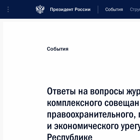
Президент России
События
Стру
Президент
Администрация
Государст
Новости
Стенограммы
Поездки
Те
События
Рубрикация материалов
Все материалы
Ответы на вопросы жу
Послания Федеральному Собранию
комплексного совещан
Заявления по важнейшим вопросам
правоохранительного, 
Совещания, заседания, рабочие встречи
и экономического урег
Речи и обращения
Республике