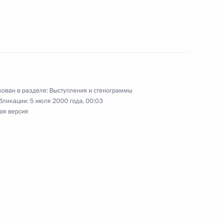
«Фудзи тэрэби»
ован в разделе:
Выступления и стенограммы
бликации:
5 июля 2000 года, 00:03
ая версия
национного совета