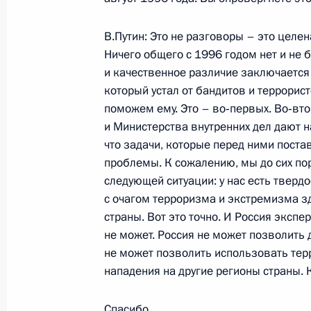
Ответы на вопросы журналистов по
В.Путин: Это не разговоры – это цел
совещания по вопросам правоохран
Ничего общего с 1996 годом нет и не 
и экономического урегулирования 
и качественное различие заключается 
5 июля 2000 года, 00:03
Моздок
который устал от бандитов и террорист
поможем ему. Это – во‑первых. Во‑вт
и Министерства внутренних дел дают н
что задачи, которые перед ними поста
Вступительное слово на комплекс
проблемы. К сожалению, мы до сих пор
правоохранительного, политическо
следующей ситуации: у нас есть тверд
урегулирования в Чеченской Респу
с очагом терроризма и экстремизма зд
5 июля 2000 года, 00:02
Моздок, Северная 
страны. Вот это точно. И Россия эксп
не может. Россия не может позволить
не может позволить использовать тер
Ответы на вопросы российских жур
нападения на другие регионы страны. 
встречи с Президентом Таджикист
Спасибо.