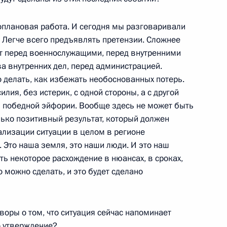
гоплановая работа. И сегодня мы разговаривали
. Легче всего предъявлять претензии. Сложнее
ят перед военнослужащими, перед внутренними
а внутренних дел, перед администрацией.
 Российской Федерации
42м
но делать, как избежать необоснованных потерь.
илия, без истерик, с одной стороны, а с другой
 победной эйфории. Вообще здесь не может быть
лько позитивный результат, который должен
ализации ситуации в целом в регионе
. Это наша земля, это наши люди. И это наш
нику «Пари-матч»
сть некоторое расхождение в нюансах, в сроках,
о можно сделать, и это будет сделано
воры о том, что ситуация сейчас напоминает
о утверждение?