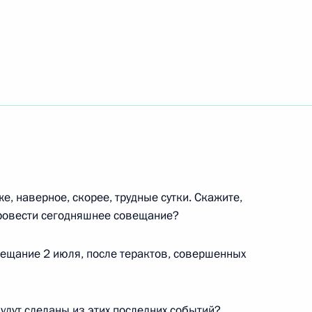
ть следующие материалы
 Организационного комитета
 спортсменов в играх XXVII
встралия)
же, наверное, скорее, трудные сутки. Скажите,
провести сегодняшнее совещание?
вещание 2 июля, после терактов, совершенных
ому телевидению,
агентству Рейтер и японской
удут сделаны из этих последних событий?