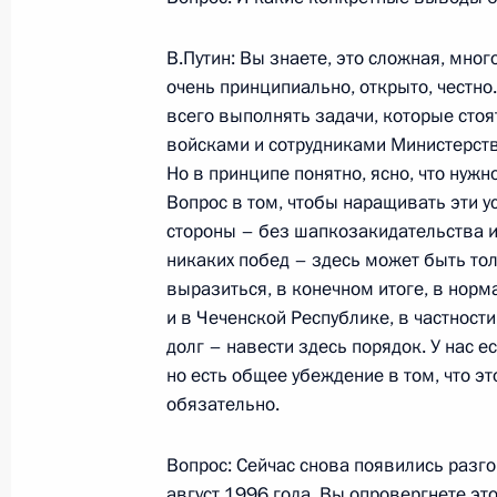
11 июля 2000 года, 00:01
Москва, Кремль
В.Путин: Вы знаете, это сложная, мно
очень принципиально, открыто, честно
8 июля 2000 года, суббота
всего выполнять задачи, которые сто
войсками и сотрудниками Министерств
Послание Федеральному Собранию
Но в принципе понятно, ясно, что нуж
8 июля 2000 года, 00:00
Москва, Кремль
Вопрос в том, чтобы наращивать эти ус
стороны – без шапкозакидательства и
никаких побед – здесь может быть то
выразиться, в конечном итоге, в норм
6 июля 2000 года, четверг
и в Чеченской Республике, в частности
Интервью французскому еженедель
долг – навести здесь порядок. У нас е
но есть общее убеждение в том, что эт
6 июля 2000 года, 00:00
обязательно.
Вопрос: Сейчас снова появились разго
5 июля 2000 года, среда
август 1996 года. Вы опровергнете эт