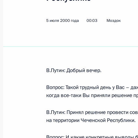
5 июля 2000 года
00:03
Моздок
Показа
11 июля 2000 года, вторник
Вступительное слово на заседании
по подготовке и участию российских
В.Путин: Добрый вечер.
Олимпиады 2000 года в Сиднее (А
11 июля 2000 года, 00:02
Москва, Кремль
Вопрос: Такой трудный день у Вас – да
когда все‑таки Вы приняли решение 
В.Путин: Принял решение провести со
Интервью Общественному российск
на территории Чеченской Республики.
международному информационному 
телекомпании «Эн-эйч-кей»
Вопрос: И какие конкретные выводы б