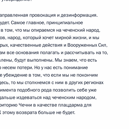
 окончании комплексного
енаправленная провокация и дезинформация.
ительного, политического
будет. Самое главное, принципиальное
в Чеченской Республике
в том, что мы опираемся на чеченский народ,
ов, народ, который хочет мирной жизни, и мы
орых, качественные действия и Вооруженных Сил,
ам все основания полагать и рассчитывать на то,
влены, будут выполнены. Мы знаем, что есть
ном совещании по вопросам
 несем потери. Но у нас есть понимание
го и экономического
ое убеждение в том, что если мы не покончим
блике
есь, то мы столкнемся с ним в других регионах
Осетия
еримента подобного рода позволить себе уже
 дальше издеваться над чеченским народом,
риторию Чечни в качестве плацдарма для
налистов перед началом
К этому возврата больше не будет.
ана Эмомали Рахмоновым