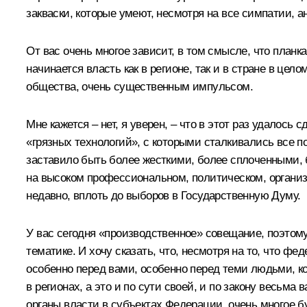
закваски, которые умеют, несмотря на все симпатии, ан
От вас очень многое зависит, в том смысле, что планк
начинается власть как в регионе, так и в стране в цел
общества, очень существенным импульсом.
Мне кажется – нет, я уверен, – что в этот раз удалось
«грязных технологий», с которыми сталкивались все по
заставило быть более жесткими, более сплоченными, 
на высоком профессиональном, политическом, организ
недавно, вплоть до выборов в Государственную Думу.
У вас сегодня «производственное» совещание, поэтому
тематике. И хочу сказать, что, несмотря на то, что ф
особенно перед вами, особенно перед теми людьми, ко
в регионах, а это и по сути своей, и по закону весьм
органы власти в субъектах Федерации, очень многое бу