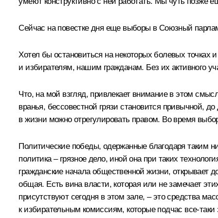
умеют конструктивно с ней работать. Мы чуть позже ещ
Сейчас на повестке дня еще выборы в Союзный парлам
Хотел бы остановиться на некоторых болевых точках 
и избирателям, нашим гражданам. Без их активного у
Что, на мой взгляд, привлекает внимание в этом смысл
вранья, бессовестной грязи становится привычной, до 
в жизни можно отрегулировать правом. Во время выбор
Политические победы, одержанные благодаря таким низ
политика – грязное дело, иной она при таких технолог
гражданские начала общественной жизни, открывает до
общая. Есть вина власти, которая или не замечает этих
присутствуют сегодня в этом зале, – это средства м
к избирательным комиссиям, которые подчас все‑таки з