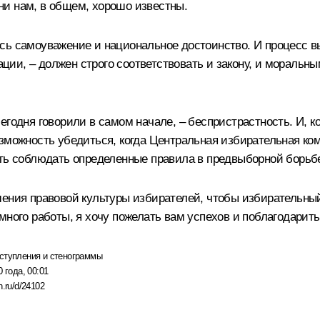
ни нам, в общем, хорошо известны.
ь самоуважение и национальное достоинство. И процесс вы
рации, – должен строго соответствовать и закону, и моральн
егодня говорили в самом начале, – беспристрастность. И, к
озможность убедиться, когда Центральная избирательная ко
ть соблюдать определенные правила в предвыборной борьбе,
шения правовой культуры избирателей, чтобы избирательны
много работы, я хочу пожелать вам успехов и поблагодарить
ступления и стенограммы
 года, 00:01
n.ru/d/24102