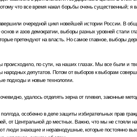
отому что все время накал борьбы очень существенный; я в
вершили очередной цикл новейшей истории России. В общес
основ и азов демократии, выборы разных уровней стали гла
орые претендуют на власть. Но самое главное, выборы дер
происходило, по сути, на наших глазах. Мы все были и тво
 народных депутатов. Потом от выборов к выборам соверше
ые подходы и новые технологии.
 очевидно, удалось отделять зерна от плевел, законные ме
полгода, особенно в деле защиты избирательных прав граж
, от Центральной до местных. Важно, что мы не стояли на
тают люди знающие и неравнодушные, которые постоянно вы