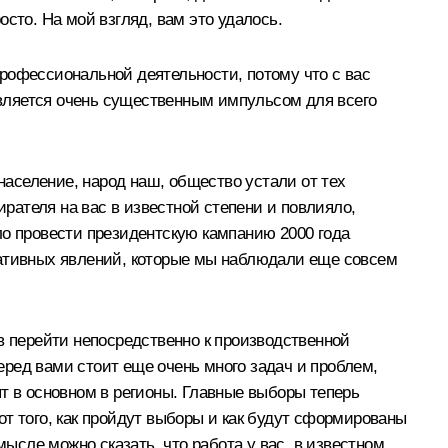
осто. На мой взгляд, вам это удалось.
 профессиональной деятельности, потому что с вас
, является очень существенным импульсом для всего
и население, народ наш, общество устали от тех
ирателя на вас в известной степени и повлияло,
ло провести президентскую кампанию 2000 года
гативных явлений, которые мы наблюдали еще совсем
в перейти непосредственно к производственной
перед вами стоит еще очень много задач и проблем,
т в основном в регионы. Главные выборы теперь
 от того, как пройдут выборы и как будут сформированы
мысле можно сказать, что работа у вас, в известном