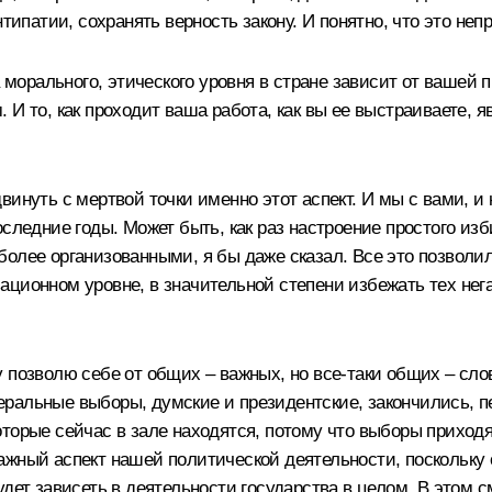
типатии, сохранять верность закону. И понятно, что это непр
а морального, этического уровня в стране зависит от вашей
ом. И то, как проходит ваша работа, как вы ее выстраиваете
 сдвинуть с мертвой точки именно этот аспект. И мы с вами, 
следние годы. Может быть, как раз настроение простого изб
более организованными, я бы даже сказал. Все это позволи
ационном уровне, в значительной степени избежать тех не
 позволю себе от общих – важных, но все‑таки общих – сло
едеральные выборы, думские и президентские, закончились, 
торые сейчас в зале находятся, потому что выборы приходя
а важный аспект нашей политической деятельности, поскольку
дет зависеть в деятельности государства в целом. В этом с