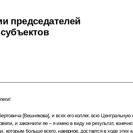
ии председателей
 субъектов
леги!
бертовича [Вешнякова], и всех его коллег, всю Центральную
ровели, и закончили ее – я имею в виду не результат, конечн
, которым больше всего, наверное, достается в ходе этих 