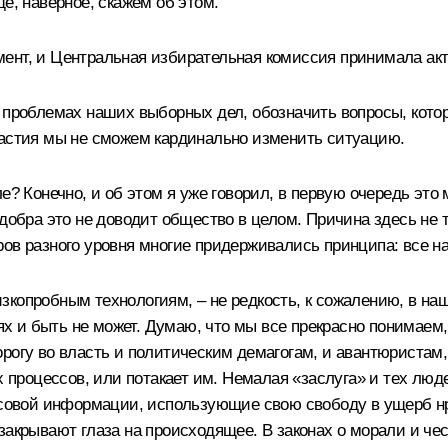
е, наверное, скажем об этом.
ент, и Центральная избирательная комиссия принимала акти
и проблемах наших выборных дел, обозначить вопросы, кото
частия мы не сможем кардинально изменить ситуацию.
е? Конечно, и об этом я уже говорил, в первую очередь это
добра это не доводит общество в целом. Причина здесь не то
ов разного уровня многие придерживались принципа: все на
копробным технологиям, – не редкость, к сожалению, в наш
иях и быть не может. Думаю, что мы все прекрасно понимаем
рогу во власть и политическим демагогам, и авантюристам, 
 процессов, или потакает им. Немалая «заслуга» и тех людей
ассовой информации, использующие свою свободу в ущерб н
акрывают глаза на происходящее. В законах о морали и чест