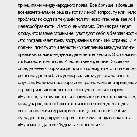
принципами международного права. Все больше и больше
возникает желание решать тот или иной вопрос, ту или иную
проблему исходя из текущей политической так называемой
целесообразности. И это очень опасно. Это как раз ведет
к тому, что малые страны не чувствуют себя в безопасности
Это подталкивает гонку вооружений в больших странах. И 
должны понять это и перейти к укреплению международно-
правовых основ международной деятельности. Это относит
и к Косово в том числе. И, естественно, если в Косово мы
определенным образом решим проблему, то этот подход, эт
решение должно быть универсальным для аналогичных
случаев. Если мы пренебрегаем проблемами или принципом
территориальной целостности государства и говорим:
«Ну что ж, так случилось, и с этим уже ничего не поделать»,
международное сообщество ничего не хочет делать для
восстановления территориальной целостности Сербии,
ну ладно, тогда другие народы тоже имеют право сказать:
«Ну и мы тогда тоже будем так относиться».