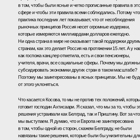
в том, чтобы были ясные и четко прописанные правила в эт
сфере и чтобы эти правила всеми соблюдались. Потому что
практика последних лет показывает, что от несоблюдения
рыночных принципов Россия несет огромные издержки,
которые измеряются миллиардами долларов ежегодно.
Ни одна страна в мире не оказывает такой поддержки други
странам, как это делает Россия на протяжении 15 лет. А у на
как госпожа канцлер отметила, есть и свои пенсионеры,
учителя, врачи, все социальные сферы. Почему мы должны
субсидировать экономики других стран в таком масштабе?
Поэтому мы заинтересованы в ясных принципах. Мы не бу
от этого уклоняться.
Что касается Косова, то мы не против тех положений, котор
готовит господин Ахтисаари. Я сказал, что мы за то, чтобы э
решения устраивали как Белград, так и Приштину. Вот за что
мы выступаем. Я думаю, что и Европа не заинтересована
в том, чтобы одной из сторон, скажем Белграду, не были
навязаны такие решения, которые были бы унизительны дл