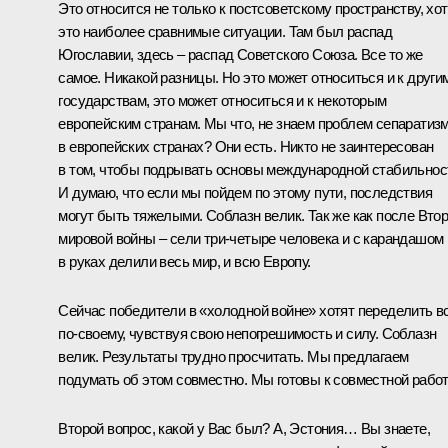
Это относится не только к постсоветскому пространству, хо
это наиболее сравнимые ситуации. Там был распад
Югославии, здесь – распад Советского Союза. Все то же
самое. Никакой разницы. Но это может относиться и к други
государствам, это может относиться и к некоторым
европейским странам. Мы что, не знаем проблем сепаратиз
в европейских странах? Они есть. Никто не заинтересован
в том, чтобы подрывать основы международной стабильнос
И думаю, что если мы пойдем по этому пути, последствия
могут быть тяжелыми. Соблазн велик. Так же как после Вто
мировой войны – сели три-четыре человека и с карандашом
в руках делили весь мир, и всю Европу.
Сейчас победители в «холодной войне» хотят переделить в
по‑своему, чувствуя свою непогрешимость и силу. Соблазн
велик. Результаты трудно просчитать. Мы предлагаем
подумать об этом совместно. Мы готовы к совместной работ
Второй вопрос, какой у Вас был? А, Эстония… Вы знаете,