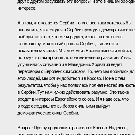
друг с другом обсуждать эти вопросы, и это в нашем обоюд
интересе.
А в том, что касается Сербии, то мне все‑таки хотелось бы
напомнить, что сегодня в Сербии проходят демократические
выборы, и это то, что меня радует, и это – после очень
сложного пути, который прошла Сербия, – является
показателем успеха. Мы можем из Боснии вывести войска,
потому что там произошло положительное развитие. У нас
улучшилась ситуация и в Македонии. Хорватия ведет
переговоры с Европейским союзом. То, чего мы добились дл
этих людей, мы хотим добиться и в Косово. Но не с тем
результатом, чтобы у нас появилась полная нестабильност
в Сербии. Тут нам нужно действовать разумно. Это также
входит в интересы Европейского союза. И я надеюсь, что
в ходе сегодняшних выборов сильными выйдут
демократические силы Сербии.
Вопрос: Прошу продолжить разговор о Косово. Надеюсь,
решение там все‑таки будет найдено. Но насколько понимаю