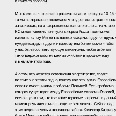
и каких‑то проблем.
Мне кажется, что если вы рассматриваете период на 10–15 л
то мы все прекрасно понимаем, что здесь есть стратегическ
зависимость, но и в хорошем смысле этого слова, из которог
ЕС может извлечь пользу, из которого Россия тоже может
извлечь пользу. Мы не так далеко находимся друг от друга,
нуждаемся друг в друге, и поэтому тем более важно, чтобы
у нас были соответствующие механизмы, чтобы избегать
таких шероховатостей, какими они были в прошлом году
и в начале этого года.
А о том, что касается соглашения о партнерстве, то уже
по теме энергетики видно, почему нам это нужно. Европейск
союз не имеет никаких проблем с Польшей. Есть проблема,
которая существует между Европейским союзом и Россией,
состоящая в том, что кое‑какие торговые вопросы – в данны
момент речь идет о мясе – еще не разъяснены. Сейчас над
этим ведется очень интенсивная работа. Комиссар Киприан
был в Москве, и сейчас на протяжении «зеленой» недели ш