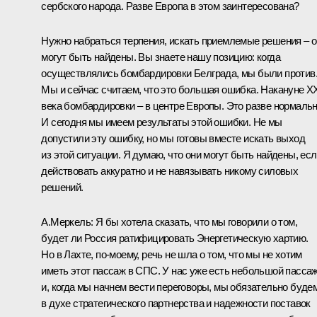
сербского народа. Разве Европа в этом заинтересована?
Нужно набраться терпения, искать приемлемые решения – 
могут быть найдены. Вы знаете нашу позицию: когда
осуществлялись бомбардировки Белграда, мы были против
Мы и сейчас считаем, что это большая ошибка. Накануне X
века бомбардировки – в центре Европы. Это разве нормаль
И сегодня мы имеем результаты этой ошибки. Не мы
допустили эту ошибку, но мы готовы вместе искать выход
из этой ситуации. Я думаю, что они могут быть найдены, ес
действовать аккуратно и не навязывать никому силовых
решений.
А.Меркель: Я бы хотела сказать, что мы говорили о том,
будет ли Россия ратифицировать Энергетическую хартию.
Но в Лахте, по‑моему, речь не шла о том, что мы не хотим
иметь этот пассаж в СПС. У нас уже есть небольшой пассаж
и, когда мы начнем вести переговоры, мы обязательно буде
в духе стратегического партнерства и надежности поставок