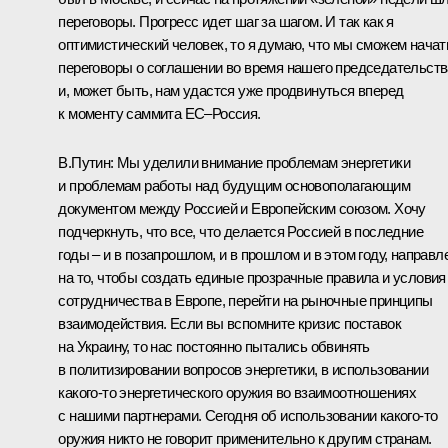
переговоры. Прогресс идет шаг за шагом. И так как я
оптимистический человек, то я думаю, что мы сможем начат
переговоры о соглашении во время нашего председательств
и, может быть, нам удастся уже продвинуться вперед
к моменту саммита ЕС–Россия.
В.Путин: Мы уделили внимание проблемам энергетики
и проблемам работы над будущим основополагающим
документом между Россией и Европейским союзом. Хочу
подчеркнуть, что все, что делается Россией в последние
годы – и в позапрошлом, и в прошлом и в этом году, направл
на то, чтобы создать единые прозрачные правила и условия
сотрудничества в Европе, перейти на рыночные принципы
взаимодействия. Если вы вспомните кризис поставок
на Украину, то нас постоянно пытались обвинять
в политизировании вопросов энергетики, в использовании
какого‑то энергетического оружия во взаимоотношениях
с нашими партнерами. Сегодня об использовании какого‑то
оружия никто не говорит применительно к другим странам.