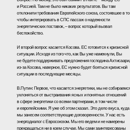
и Россией. Там не было никаких результатов. Вы там
отклонили требования Европейского союза, состоявшее в то
чтобы интегрировать в СПС пассаж о надежности
энергетических поставок, – вопрос который вызвал
беспокойство.
И второй вопрос касается Косова. ЕС готовится к кризисной
ситуации. Исходя из того что, как Вы уже намекнули, Вы
не будете поддерживать предложения господина Ахтисаари
из‑за Косова, наверное, ЕС нужно будет бояться кризисной
ситуации в последующие месяцы.
В.Путин: Первое, что касается энергетики, мы не собираемс
уклоняться от выстраивания ясных и понятных отношений
в сфере энергетики со всеми партнерами, в том числе
и европейскими. Я уже об этом сказал. Это дело вкуса, куда
мы занесем соответствующие договоренности. У нас есть
энергодиалог с Евросоюзом. Мы его ведем и не намерены
прекращаться ни в коем случае. Мы сами заинтересованы