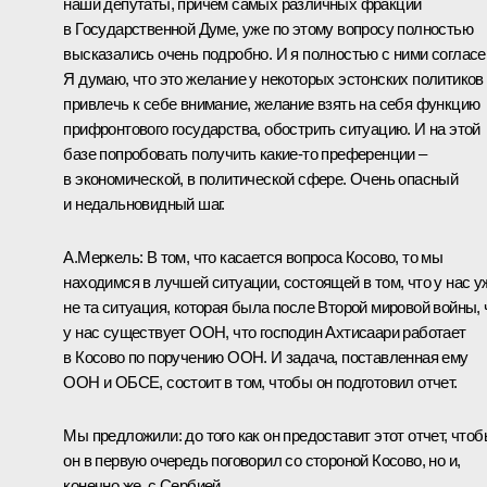
наши депутаты, причем самых различных фракций
в Государственной Думе, уже по этому вопросу полностью
высказались очень подробно. И я полностью с ними согласе
Я думаю, что это желание у некоторых эстонских политиков
привлечь к себе внимание, желание взять на себя функцию
прифронтового государства, обострить ситуацию. И на этой
базе попробовать получить какие‑то преференции –
в экономической, в политической сфере. Очень опасный
и недальновидный шаг.
А.Меркель: В том, что касается вопроса Косово, то мы
находимся в лучшей ситуации, состоящей в том, что у нас у
не та ситуация, которая была после Второй мировой войны, 
у нас существует ООН, что господин Ахтисаари работает
в Косово по поручению ООН. И задача, поставленная ему
ООН и ОБСЕ, состоит в том, чтобы он подготовил отчет.
Мы предложили: до того как он предоставит этот отчет, что
он в первую очередь поговорил со стороной Косово, но и,
конечно же, с Сербией.