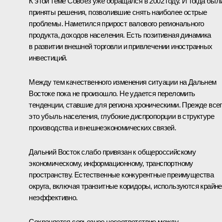
К этой теме Совбез уже обращался в 2002 году. И тогда был
приняты решения, позволившие снять наиболее острые
проблемы. Наметился прирост валового регионального
продукта, доходов населения. Есть позитивная динамика
в развитии внешней торговли и привлечении иностранных
инвестиций.
Между тем качественного изменения ситуации на Дальнем
Востоке пока не произошло. Не удается переломить
тенденции, ставшие для региона хроническими. Прежде все
это убыль населения, глубокие диспропорции в структуре
производства и внешнеэкономических связей.
Дальний Восток слабо привязан к общероссийскому
экономическому, информационному, транспортному
пространству. Естественные конкурентные преимущества
округа, включая транзитные коридоры, используются крайне
неэффективно.
Сохраняется серьезное несоответствие между