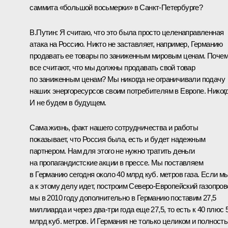
саммита «большой восьмерки» в Санкт-Петербурге?
В.Путин: Я считаю, что это была просто целенаправленная
атака на Россию. Никто не заставляет, например, Германию
продавать ее товары по заниженным мировым ценам. Поче
все считают, что мы должны продавать свой товар
по заниженным ценам? Мы никогда не ограничивали подачу
наших энергоресурсов своим потребителям в Европе. Никогд
И не будем в будущем.
Сама жизнь, факт нашего сотрудничества и работы
показывает, что Россия была, есть и будет надежным
партнером. Нам для этого не нужно тратить деньги
на пропагандистские акции в прессе. Мы поставляем
в Германию сегодня около 40 млрд куб. метров газа. Если мы
а к этому делу идет, построим Северо-Европейский газопров
мы в 2010 году дополнительно в Германию поставим 27,5
миллиарда и через два-три года еще 27,5, то есть к 40 плюс 
млрд куб. метров. И Германия не только целиком и полност