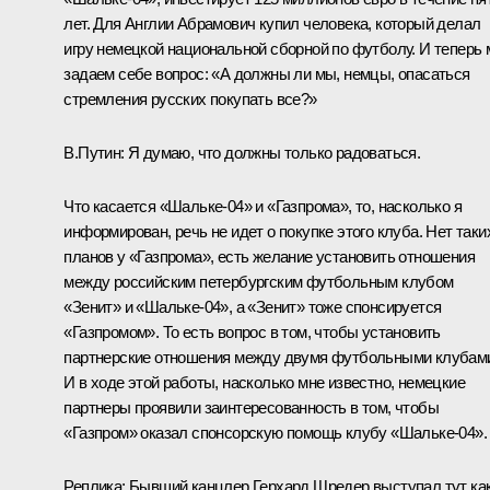
лет. Для Англии Абрамович купил человека, который делал
игру немецкой национальной сборной по футболу. И теперь
задаем себе вопрос: «А должны ли мы, немцы, опасаться
стремления русских покупать все?»
В.Путин: Я думаю, что должны только радоваться.
Что касается «Шальке-04» и «Газпрома», то, насколько я
информирован, речь не идет о покупке этого клуба. Нет таки
планов у «Газпрома», есть желание установить отношения
между российским петербургским футбольным клубом
«Зенит» и «Шальке-04», а «Зенит» тоже спонсируется
«Газпромом». То есть вопрос в том, чтобы установить
партнерские отношения между двумя футбольными клубам
И в ходе этой работы, насколько мне известно, немецкие
партнеры проявили заинтересованность в том, чтобы
«Газпром» оказал спонсорскую помощь клубу «Шальке-04».
Реплика: Бывший канцлер Герхард Шредер выступал тут ка