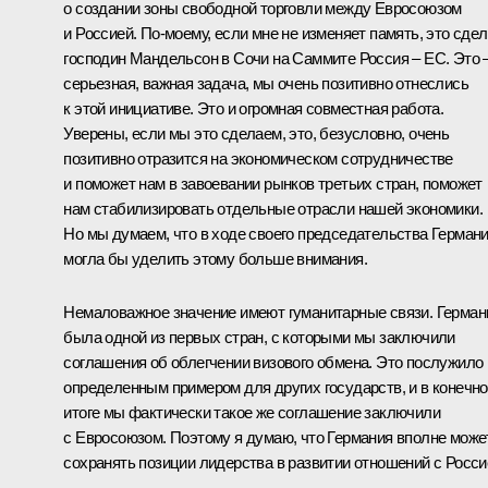
о создании зоны свободной торговли между Евросоюзом
и Россией. По‑моему, если мне не изменяет память, это сде
господин Мандельсон в Сочи на Саммите Россия – ЕС. Это 
серьезная, важная задача, мы очень позитивно отнеслись
к этой инициативе. Это и огромная совместная работа.
Уверены, если мы это сделаем, это, безусловно, очень
позитивно отразится на экономическом сотрудничестве
и поможет нам в завоевании рынков третьих стран, поможет
нам стабилизировать отдельные отрасли нашей экономики.
Но мы думаем, что в ходе своего председательства Герман
могла бы уделить этому больше внимания.
Немаловажное значение имеют гуманитарные связи. Герман
была одной из первых стран, с которыми мы заключили
соглашения об облегчении визового обмена. Это послужило
определенным примером для других государств, и в конечн
итоге мы фактически такое же соглашение заключили
с Евросоюзом. Поэтому я думаю, что Германия вполне може
сохранять позиции лидерства в развитии отношений с Росси