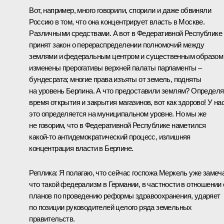
Вот, например, много говорили, спорили и даже обвиняли
Россию в том, что она концентрирует власть в Москве.
Различными средствами. А вот в Федеративной Республике
принят закон о перераспределении полномочий между
землями и федеральным центром и существенным образом
изменены прерогативы верхней палаты парламенты –
бундесрата; многие права изъяты от земель, подняты
на уровень Берлина. А что предоставили землям? Определя
время открытия и закрытия магазинов, вот как здорово! У на
это определяется на муниципальном уровне. Но мы же
не говорим, что в Федеративной Республике наметился
какой‑то антидемократический процесс, излишняя
концентрация власти в Берлине.
Реплика: Я полагаю, что сейчас госпожа Меркель уже замеча
что такой федерализм в Германии, в частности в отношении 
планов по проведению реформы здравоохранения, ударяет
по позиции руководителей целого ряда земельных
правительств.