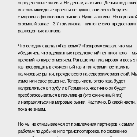
определенные активы. Не деньги, а активы. Деньги под таки
высоколиквидные проекты не нужны, они легко берутся
с мировых финансовых рынков. Нужны активы. Но под тако
огромный запас – 3,7 триллиона – никто не смог предоставит
равноценных активов.
Что сегодня сделал «Газпром»? «Газпром» сказал, что мы
убедились, что адекватных предложений нет ни от кого, – м
прежний конкурс отменяем. Раньше мы планировали весь э
газ превращать в сжиженный газ и танкерами поставлять
на мировые рынки, прежде всего на североамериканский. М
изменили свое решение. Теперь часть этого газа будет
направляться в трубу и в Германию, частично он будет
преобразовываться в газ-ликвид (это сжиженный газ)
и направляться на мировые рынки. Частично. В какой части,
пока не знаем.
Но мы не отказываемся от привлечения партнеров к самим
работам по добыче и по транспортировке, по сжижению