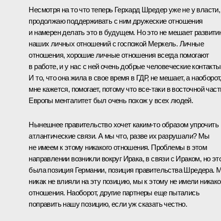
Несмотря на то что теперь Герхард Шредер уже не у власти,
продолжаю поддерживать с ним дружеские отношения
и намерен делать это в будущем. Но это не мешает развити
наших личных отношений с госпожой Меркель. Личные
отношения, хорошие личные отношения всегда помогают
в работе, и у нас с ней очень добрые человеческие контакты
И то, что она жила в свое время в ГДР, не мешает, а наоборот
мне кажется, помогает, потому что все‑таки в восточной част
Европы менталитет был очень похож у всех людей.
Нынешнее правительство хочет каким‑то образом упрочить
атлантические связи. А мы что, разве их разрушали? Мы
не имеем к этому никакого отношения. Проблемы в этом
направлении возникли вокруг Ирака, в связи с Ираком, но эт
была позиция Германии, позиция правительства Шредера. 
никак не влияли на эту позицию, мы к этому не имели никако
отношения. Наоборот, другие партнеры еще пытались
поправить нашу позицию, если уж сказать честно.