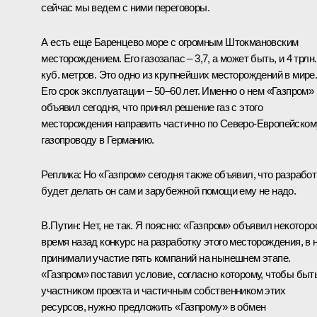
сейчас мы ведем с ними переговоры.
А есть еще Баренцево море с огромным Штокмановским
месторождением. Его газозапас – 3,7, а может быть, и 4 трлн.
куб. метров. Это одно из крупнейших месторождений в мире
Его срок эксплуатации – 50–60 лет. Именно о нем «Газпром»
объявил сегодня, что принял решение газ с этого
месторождения направить частично по Северо-Европейском
газопроводу в Германию.
Реплика: Но «Газпром» сегодня также объявил, что разработ
будет делать он сам и зарубежной помощи ему не надо.
В.Путин: Нет, не так. Я поясню: «Газпром» объявил некоторо
время назад конкурс на разработку этого месторождения, в 
принимали участие пять компаний на нынешнем этапе.
«Газпром» поставил условие, согласно которому, чтобы быт
участником проекта и частичным собственником этих
ресурсов, нужно предложить «Газпрому» в обмен