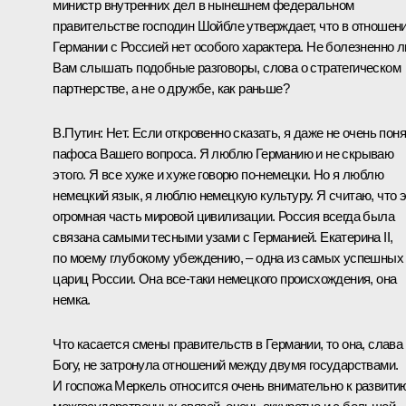
министр внутренних дел в нынешнем федеральном
правительстве господин Шойбле утверждает, что в отношен
Германии с Россией нет особого характера. Не болезненно л
Вам слышать подобные разговоры, слова о стратегическом
партнерстве, а не о дружбе, как раньше?
В.Путин: Нет. Если откровенно сказать, я даже не очень пон
пафоса Вашего вопроса. Я люблю Германию и не скрываю
этого. Я все хуже и хуже говорю по‑немецки. Но я люблю
немецкий язык, я люблю немецкую культуру. Я считаю, что 
огромная часть мировой цивилизации. Россия всегда была
связана самыми тесными узами с Германией. Екатерина II,
по моему глубокому убеждению, – одна из самых успешных
цариц России. Она все‑таки немецкого происхождения, она
немка.
Что касается смены правительств в Германии, то она, слава
Богу, не затронула отношений между двумя государствами.
И госпожа Меркель относится очень внимательно к развити