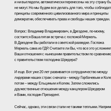
и ни выглядели, автоматически перенесены на эту страну б
не могут. Но мы будем все делать для того, чтобы соблюдат
принципы современного цивилизованного мира и принципы
демократии, обеспечивать права и свободы наших граждан.
Вопрос: Владимир Владимирович, в Дрездене, по‑моему,
состоится Ваша пятая встреча с госпожой Меркель.
В Дрездене Вы работали в советской разведке. Госпожа
Меркель сама из ГДР. Считаете ли Вы, что все это усложняе
Ваши отношения с нынешним правительством по сравнени
с правительством господина Шредера?
И еще. Вот уже 20 лет развивается сотрудничество между
лидерами наших стран: сначала – между Горбачевым и Кол
потом – между Ельциным и Колем. Затем сложились
дружественные отношения между канцлером Шредером
и Вами, господин Президент.
Сейчас, однако, эти связи стали не такими теплыми. Наприм