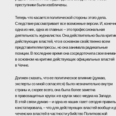
преступники были изобличены.
Теперь что касается политической стороны этого дела.
Следствие рассматривает все возможные версии. И, конечн
одна из них, одна из главных – это профессиональная
деятельность журналистки. Она действительно была крити
действующих властей, что в основном свойственно всем
представителям прессы, но она занимала радикальные
позиции. В последнее время она сосредоточила свое внима
в основном на критике действующих официальных властей
в Чечне.
Должен сказать, что ее политическое влияние (думаю,
эксперты со мной согласятся) было незначительно внутри
страны и, скорее всего, она была более заметна
в правозащитных кругах и в кругах масс-медиа на Западе.
В этой связи думаю – и одна из наших газет сегодня правил
констатировала, – что для действующих властей вообще и 
чеченских властей в частности убийство Политковской