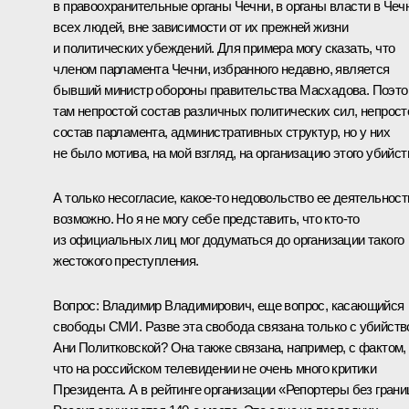
в правоохранительные органы Чечни, в органы власти в Чеч
всех людей, вне зависимости от их прежней жизни
и политических убеждений. Для примера могу сказать, что
членом парламента Чечни, избранного недавно, является
бывший министр обороны правительства Масхадова. Поэт
там непростой состав различных политических сил, непрост
состав парламента, административных структур, но у них
не было мотива, на мой взгляд, на организацию этого убийст
А только несогласие, какое‑то недовольство ее деятельнос
возможно. Но я не могу себе представить, что кто‑то
из официальных лиц мог додуматься до организации такого
жестокого преступления.
Вопрос: Владимир Владимирович, еще вопрос, касающийся
свободы СМИ. Разве эта свобода связана только с убийст
Ани Политковской? Она также связана, например, с фактом,
что на российском телевидении не очень много критики
Президента. А в рейтинге организации «Репортеры без грани