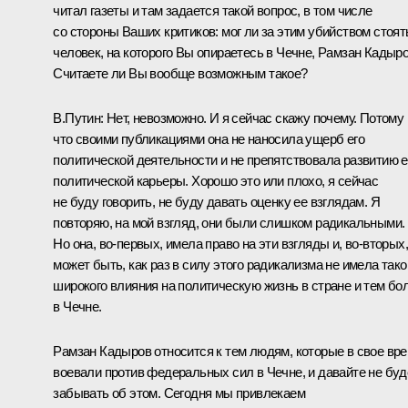
читал газеты и там задается такой вопрос, в том числе
со стороны Ваших критиков: мог ли за этим убийством стоят
человек, на которого Вы опираетесь в Чечне, Рамзан Кадыр
Считаете ли Вы вообще возможным такое?
В.Путин: Нет, невозможно. И я сейчас скажу почему. Потому
что своими публикациями она не наносила ущерб его
политической деятельности и не препятствовала развитию е
политической карьеры. Хорошо это или плохо, я сейчас
не буду говорить, не буду давать оценку ее взглядам. Я
повторяю, на мой взгляд, они были слишком радикальными.
Но она, во‑первых, имела право на эти взгляды и, во‑вторых,
может быть, как раз в силу этого радикализма не имела тако
широкого влияния на политическую жизнь в стране и тем бо
в Чечне.
Рамзан Кадыров относится к тем людям, которые в свое вр
воевали против федеральных сил в Чечне, и давайте не бу
забывать об этом. Сегодня мы привлекаем