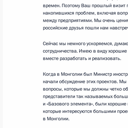
времен. Поэтому Ваш прошлый визит 
Совета министров Италии Романо 
накопившихся проблем, включая вопр
20 июня 2006 года, 21:42
Москва, Кремль
между предприятиями. Мы очень ценим
российские друзья пошли нам навстреч
Начало встречи с Председателем С
Сейчас мы немного ускоряемся, думаю
Романо Проди
сотрудничества. Имею в виду хорошие
вместе разработать и реализовать.
20 июня 2006 года, 19:44
Москва, Кремль
Когда в Монголии был Министр иностр
начали обсуждение этих проектов. Мы 
Стенографический отчет о заседан
вопросы, которые мы должны четко об
посвященном мерам по реализаци
представители так называемых больши
Собранию
и «Базового элемента», были хорошие 
которые интересуются большими проек
20 июня 2006 года, 17:08
Москва, Кремль
в Монголии.