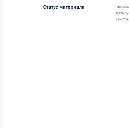
переговоров
Статус материала
Опублик
17 июня 2006 года, 20:00
Алма-Ата
Дата пу
Текстов
Начало встречи с Президентом Каз
Назарбаевым
17 июня 2006 года, 19:59
Алма-Ата
Начало встречи с Президентом Аф
17 июня 2006 года, 17:25
Алма-Ата
Начало встречи с исполняющим об
Таиланда Таксином Чинаватом