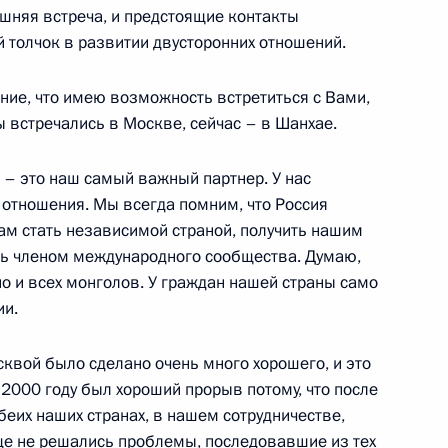
яшняя встреча, и предстоящие контакты
 толчок в развитии двусторонних отношений.
ии по актуальным проблемам
енных технологий
шленного комплекса
ние, что имею возможность встретиться с Вами,
 встречались в Москве, сейчас – в Шанхае.
 – это наш самый важный партнер. У нас
отношения. Мы всегда помним, что Россия
и по актуальным проблемам
м стать независимой страной, получить нашим
енных технологий
ть членом международного сообщества. Думаю,
шленного комплекса
но и всех монголов. У граждан нашей страны само
ии.
сквой было сделано очень много хорошего, и это
2000 году был хороший прорыв потому, что после
беих наших странах, в нашем сотрудничестве,
ще не решались проблемы, последовавшие из тех
говоров с Председателем