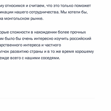
у относимся и считаем, что это только поможет
 Совета Безопасности,
кации нашего сотрудничества. Мы хотели бы,
и Послания Федеральному
 на монгольском рынке.
оторые сложности в нахождении более прочных
м было бы очень интересно изучить российский
арственного интереса и частного
олчок развитию страны и в то же время хорошему
режде всего с нашими соседями.
ии с членами Правительства
ссийско-казахстанских