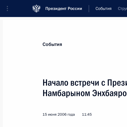
Президент России
События
Стру
Президент
Администрация
Государст
Новости
Стенограммы
Поездки
Те
События
Рубрикация материалов
Все материалы
Начало встречи с Пре
Послания Федеральному Собранию
Намбарыном Энхбаяр
Заявления по важнейшим вопросам
Совещания, заседания, рабочие встречи
15 июня 2006 года
11:45
Речи и обращения