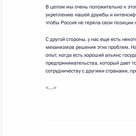
В целом мы очень положительно к этом
Вступительное слово на заседании
укреплению нашей дружбы и интенсифи
посвященном мерам по реализаци
чтобы Россия не теряла свои позиции
Собранию
20 июня 2006 года, 14:55
Москва, Кремль
С другой стороны, у нас еще есть нек
механизмов решения этих проблем. На
опыт, когда есть хороший альянс госуд
предпринимательства, который дает т
19 июня 2006 года, понедельник
сотрудничеству с другими странами, п
Стенографический отчет о совещан
<…>
19 июня 2006 года, 16:28
Москва, Кремль
17 июня 2006 года, суббота
Заявления для прессы по итогам ро