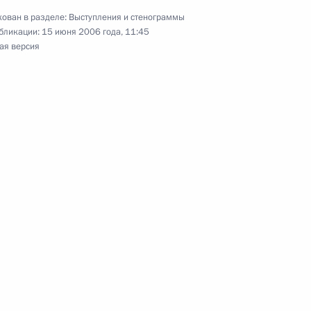
ован в разделе:
Выступления и стенограммы
бликации:
15 июня 2006 года, 11:45
ая версия
ахстана Нурсултаном
ганистана Хамидом Карзаем
язанности Премьер-министра