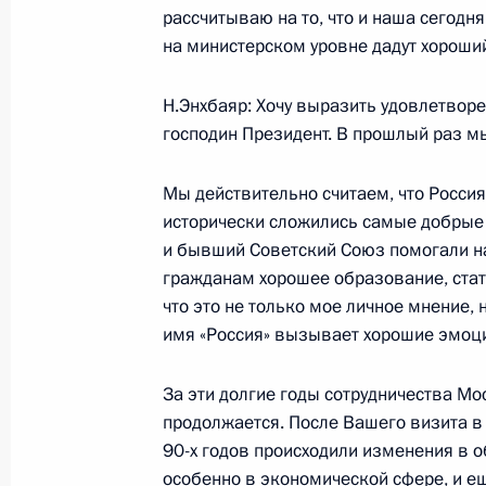
рассчитываю на то, что и наша сегодн
на министерском уровне дадут хороший
Заключительное слово на совещан
сельского хозяйства и роли соврем
в устойчивом развитии агропромы
Н.Энхбаяр: Хочу выразить удовлетворе
господин Президент. В прошлый раз мы
21 июня 2006 года, 23:02
Ижевск
Мы действительно считаем, что Россия
исторически сложились самые добрые 
Вступительное слово на совещани
и бывший Советский Союз помогали на
сельского хозяйства и роли соврем
гражданам хорошее образование, ста
в устойчивом развитии агропромы
что это не только мое личное мнение, 
имя «Россия» вызывает хорошие эмоц
21 июня 2006 года, 19:43
Ижевск
За эти долгие годы сотрудничества Мо
продолжается. После Вашего визита в 
20 июня 2006 года, вторник
90-х годов происходили изменения в о
особенно в экономической сфере, и е
Пресс-конференция по итогам пере