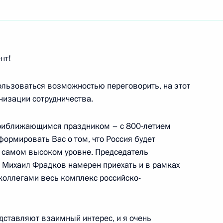
ть следующие материалы
нт!
 аппарата Верховного Суда
пользоваться возможностью переговорить, на этот
низации сотрудничества.
ание Верховного Суда России
 приближающимся праздником – с 800-летием
формировать Вас о том, что Россия будет
а самом высоком уровне. Председатель
 Михаил Фрадков намерен приехать и в рамках
нтом Удмуртской Республики
 коллегами весь комплекс российско-
дставляют взаимный интерес, и я очень