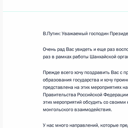
Показа
В.Путин: Уважаемый господин Президе
Встреча с судьями и сотрудниками
России
Очень рад Вас увидеть и еще раз вос
раз в рамках работы Шанхайской орга
22 июня 2006 года, 15:11
Москва, новое зд
Прежде всего хочу поздравить Вас с
образования государства и хочу проин
21 июня 2006 года, среда
представлена на этих мероприятиях н
Правительства Российской Федерации
Начало рабочей встречи с Президе
этих мероприятий обсудить со своими
Александром Волковым
монгольского взаимодействия.
21 июня 2006 года, 23:46
Ижевск
У нас много направлений, которые пре