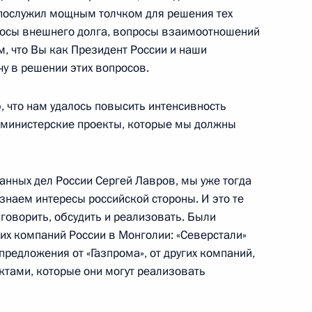
послужил мощным толчком для решения тех
Проди
осы внешнего долга, вопросы взаимоотношений
, что Вы как Президент России и наши
у в решении этих вопросов.
овета министров Италии
, что нам удалось повысить интенсивность
 министерские проекты, которые мы должны
анных дел России Сергей Лавров, мы уже тогда
знаем интересы российской стороны. И это те
ии Совета Безопасности,
:
говорить, обсудить и реализовать. Были
и Послания Федеральному
х компаний России в Монголии: «Северстали»
предложения от «Газпрома», от других компаний,
тами, которые они могут реализовать