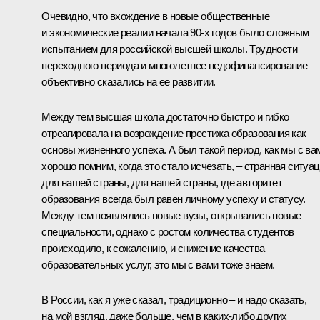
Очевидно, что вхождение в новые общественные
и экономические реалии начала 90-х годов было сложным
испытанием для российской высшей школы. Трудности
переходного периода и многолетнее недофинансирование
объективно сказались на ее развитии.
Между тем высшая школа достаточно быстро и гибко
отреагировала на возрождение престижа образования как
основы жизненного успеха. А был такой период, как мы с ва
хорошо помним, когда это стало исчезать, – странная ситуа
для нашей страны, для нашей страны, где авторитет
образования всегда был равен личному успеху и статусу.
Между тем появлялись новые вузы, открывались новые
специальности, однако с ростом количества студентов
происходило, к сожалению, и снижение качества
образовательных услуг, это мы с вами тоже знаем.
В России, как я уже сказал, традиционно – и надо сказать,
на мой взгляд, даже больше, чем в каких‑либо других