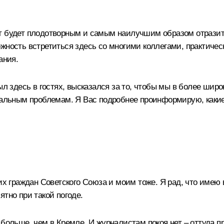
ит будет плодотворным и самым наилучшим образом отразит
жность встретиться здесь со многими коллегами, практичес
ания.
ыл здесь в гостях, высказался за то, чтобы мы в более шир
иональным проблемам. Я Вас подробнее проинформирую, как
 граждан Советского Союза и моим тоже. Я рад, что имею
ятно при такой погоде.
 больше, чем в Кремле. И журналистам покоя нет – оттуда п