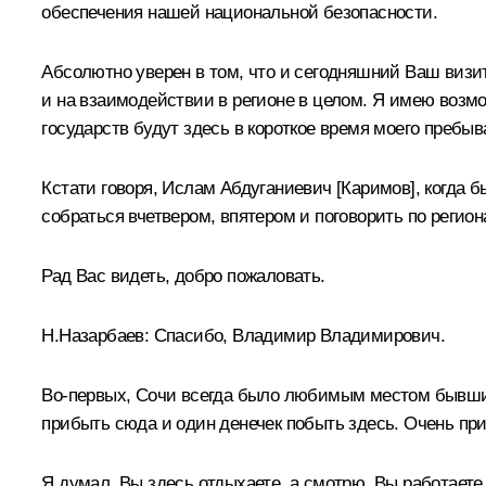
обеспечения нашей национальной безопасности.
Абсолютно уверен в том, что и сегодняшний Ваш виз
и на взаимодействии в регионе в целом. Я имею возмо
государств будут здесь в короткое время моего пребыв
Кстати говоря, Ислам Абдуганиевич [Каримов], когда б
собраться вчетвером, впятером и поговорить по рег
Рад Вас видеть, добро пожаловать.
Н.Назарбаев: Спасибо, Владимир Владимирович.
Во‑первых, Сочи всегда было любимым местом бывших
прибыть сюда и один денечек побыть здесь. Очень при
Я думал, Вы здесь отдыхаете, а смотрю, Вы работаете