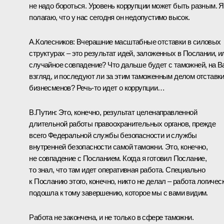
не надо бороться. Уровень коррупции может быть разным. Я
полагаю, что у нас сегодня он недопустимо высок.
А.Колесников: Вчерашние масштабные отставки в силовых
структурах – это результат идей, заложенных в Послании, и
случайное совпадение? Что дальше будет с таможней, на 
взгляд, и последуют ли за этим таможенным делом отставк
бизнесменов? Речь‑то идет о коррупции…
В.Путин: Это, конечно, результат целенаправленной
длительной работы правоохранительных органов, прежде
всего Федеральной службы безопасности и службы
внутренней безопасности самой таможни. Это, конечно,
не совпадение с Посланием. Когда я готовил Послание,
то знал, что там идет оперативная работа. Специально
к Посланию этого, конечно, никто не делал – работа логичес
подошла к тому завершению, которое мы с вами видим.
Работа не закончена, и не только в сфере таможни.