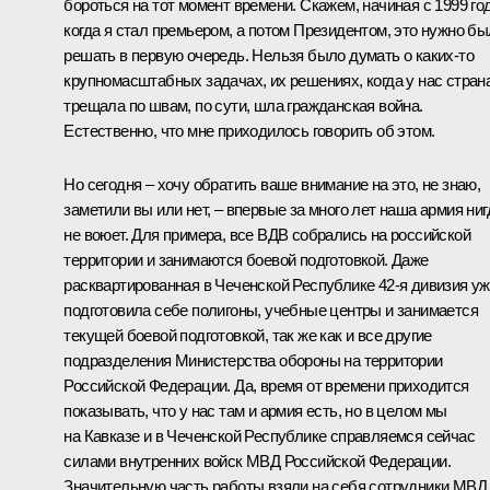
бороться на тот момент времени. Скажем, начиная с 1999 год
когда я стал премьером, а потом Президентом, это нужно б
решать в первую очередь. Нельзя было думать о каких‑то
крупномасштабных задачах, их решениях, когда у нас стран
трещала по швам, по сути, шла гражданская война.
Естественно, что мне приходилось говорить об этом.
Но сегодня – хочу обратить ваше внимание на это, не знаю,
заметили вы или нет, – впервые за много лет наша армия ниг
не воюет. Для примера, все ВДВ собрались на российской
территории и занимаются боевой подготовкой. Даже
расквартированная в Чеченской Республике 42-я дивизия у
подготовила себе полигоны, учебные центры и занимается
текущей боевой подготовкой, так же как и все другие
подразделения Министерства обороны на территории
Российской Федерации. Да, время от времени приходится
показывать, что у нас там и армия есть, но в целом мы
на Кавказе и в Чеченской Республике справляемся сейчас
силами внутренних войск МВД Российской Федерации.
Значительную часть работы взяли на себя сотрудники МВД