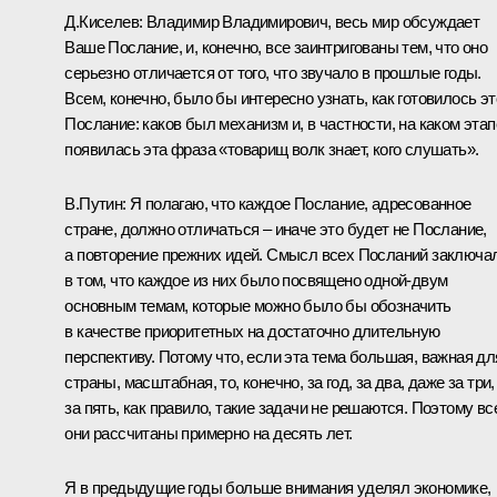
Д.Киселев: Владимир Владимирович, весь мир обсуждает
Ваше Послание, и, конечно, все заинтригованы тем, что оно
серьезно отличается от того, что звучало в прошлые годы.
Всем, конечно, было бы интересно узнать, как готовилось эт
Послание: каков был механизм и, в частности, на каком этап
появилась эта фраза «товарищ волк знает, кого слушать».
В.Путин: Я полагаю, что каждое Послание, адресованное
стране, должно отличаться – иначе это будет не Послание,
а повторение прежних идей. Смысл всех Посланий заключа
в том, что каждое из них было посвящено одной-двум
основным темам, которые можно было бы обозначить
в качестве приоритетных на достаточно длительную
перспективу. Потому что, если эта тема большая, важная дл
страны, масштабная, то, конечно, за год, за два, даже за три,
за пять, как правило, такие задачи не решаются. Поэтому вс
они рассчитаны примерно на десять лет.
Я в предыдущие годы больше внимания уделял экономике,