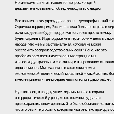
Но мне кажется, что я нашел тот вопрос, который
действительно является объединяющим всю нацию.
Все понимают эту угрозу для страны – демографический спа
Огромная территория, Россия – самая большая страна в мир
если так дальше будет продолжаться, то ее просто некому
будет охранять. И дело даже не в территории – дело в само
народе. Что же мы за страна такая, которая не может
обеспечить воспроизводство самих себя? Ясно, что это
проблема всех постиндустриальных стран, но мы
и в постиндустриальном состоянии, и в переходном оказали
одновременно. Мы оказались в состоянии ломки
экономической, политический, моральной – какой хотите. Вс
вместе привело к таким серьезным потерям в демографии.
Ну и наконец, в предыдущие годы мы многое говорили
о террористической угрозе, много внимания уделяли
правоохранительным органам. Это было обоснованно, пото
что это были те угрозы, с которыми нам реально приходило