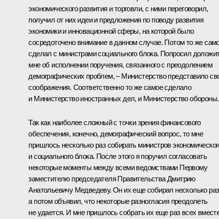
экономического развития и торговли, с ними переговорил,
получил от них идеи и предложения по поводу развития
экономики и инновационной сферы, на которой было
сосредоточено внимание в данном случае. Потом то же сам
сделал с министрами социального блока. Попросил доложи
мне об исполнении поручения, связанного с преодолением
демографических проблем, – Министерство представило св
соображения. Соответственно то же самое сделало
и Министерство иностранных дел, и Министерство обороны.
Так как наиболее сложный с точки зрения финансового
обеспечения, конечно, демографический вопрос, то мне
пришлось несколько раз собирать министров экономическог
и социального блока. После этого я поручил согласовать
некоторые моменты между всеми ведомствами Первому
заместителю председателя Правительства Дмитрию
Анатольевичу Медведеву. Он их еще собирал несколько раз
а потом объявил, что некоторые разногласия преодолеть
не удается. И мне пришлось собрать их еще раз всех вместе