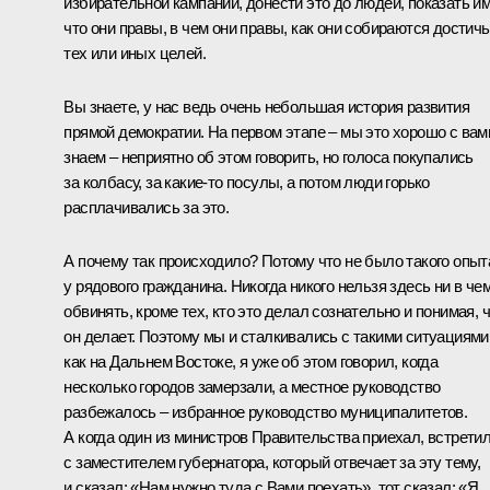
избирательной кампании, донести это до людей, показать им
что они правы, в чем они правы, как они собираются достичь
тех или иных целей.
Вы знаете, у нас ведь очень небольшая история развития
прямой демократии. На первом этапе – мы это хорошо с вам
знаем – неприятно об этом говорить, но голоса покупались
за колбасу, за какие‑то посулы, а потом люди горько
расплачивались за это.
А почему так происходило? Потому что не было такого опыт
у рядового гражданина. Никогда никого нельзя здесь ни в че
обвинять, кроме тех, кто это делал сознательно и понимая, 
он делает. Поэтому мы и сталкивались с такими ситуациями
как на Дальнем Востоке, я уже об этом говорил, когда
несколько городов замерзали, а местное руководство
разбежалось – избранное руководство муниципалитетов.
А когда один из министров Правительства приехал, встрети
с заместителем губернатора, который отвечает за эту тему,
и сказал: «Нам нужно туда с Вами поехать», тот сказал: «Я