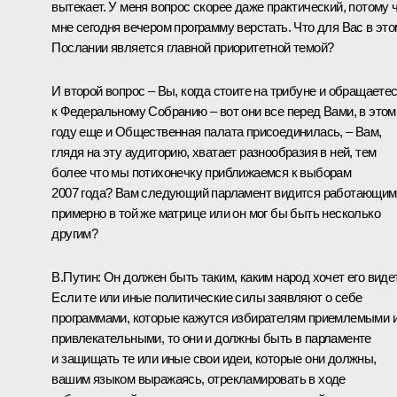
вытекает. У меня вопрос скорее даже практический, потому 
мне сегодня вечером программу верстать. Что для Вас в это
Послании является главной приоритетной темой?
И второй вопрос – Вы, когда стоите на трибуне и обращаете
к Федеральному Собранию – вот они все перед Вами, в этом
году еще и Общественная палата присоединилась, – Вам,
глядя на эту аудиторию, хватает разнообразия в ней, тем
более что мы потихонечку приближаемся к выборам
2007 года? Вам следующий парламент видится работающим
примерно в той же матрице или он мог бы быть несколько
другим?
В.Путин: Он должен быть таким, каким народ хочет его виде
Если те или иные политические силы заявляют о себе
программами, которые кажутся избирателям приемлемыми 
привлекательными, то они и должны быть в парламенте
и защищать те или иные свои идеи, которые они должны,
вашим языком выражаясь, отрекламировать в ходе