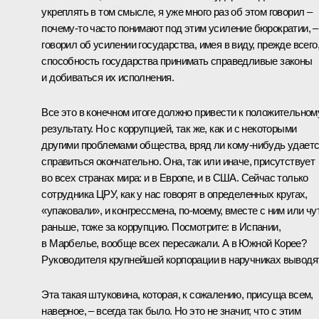
укреплять в том смысле, я уже много раз об этом говорил –
почему‑то часто понимают под этим усиление бюрократии, –
говорил об усилении государства, имея в виду, прежде всего
способность государства принимать справедливые законы
и добиваться их исполнения.
Все это в конечном итоге должно привести к положительном
результату. Но с коррупцией, так же, как и с некоторыми
другими проблемами общества, вряд ли кому‑нибудь удает
справиться окончательно. Она, так или иначе, присутствует
во всех странах мира: и в Европе, и в США. Сейчас только
сотрудника ЦРУ, как у нас говорят в определенных кругах,
«упаковали», и конгрессмена, по‑моему, вместе с ним или чу
раньше, тоже за коррупцию. Посмотрите: в Испании,
в Марбелье, вообще всех пересажали. А в Южной Корее?
Руководителя крупнейшей корпорации в наручниках выводят
Эта такая штуковина, которая, к сожалению, присуща всем,
наверное, – всегда так было. Но это не значит, что с этим