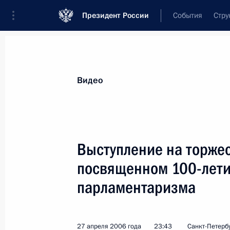
Президент России
События
Стру
Видеозаписи
Фотографии
Аудиозапи
Все материалы
Выступления
Совещан
Видео
Показа
Выступление на торже
посвященном 100-лети
парламентаризма
Послание Федеральному
Собранию Российской
Федерации
27 апреля 2006 года
23:43
Санкт-Петербу