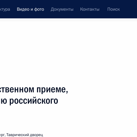
ктура
Видео и фото
Документы
Контакты
Поиск
си
ия, встречи
Встречи со СМИ
май, 2006
ть следующие материалы
ственном приеме,
ю российского
Выступление на военном параде
в честь 61-й годовщины Победы
в Великой Отечественной войне
рг, Таврический дворец