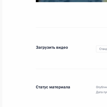
по случаю 70-летия
Президентского полка
7 мая 2006 года
Видео, 4 мин.
Загрузить видео
Станд
Статус материала
Опублик
Дата пу
Выдержки из стенографического