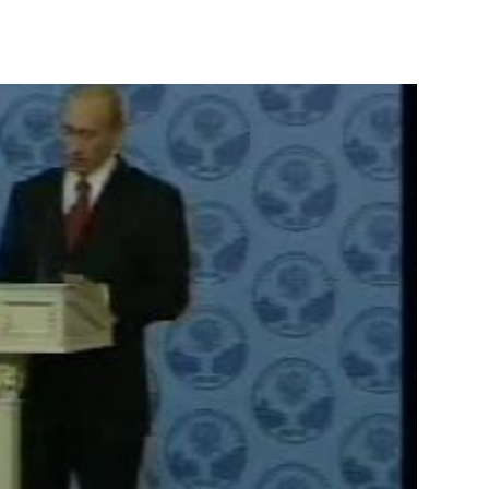
9 мая 2006 года
Видео, 6 мин.
Выступление на торжественном
приеме, посвященном 100-летию
российского парламентаризма