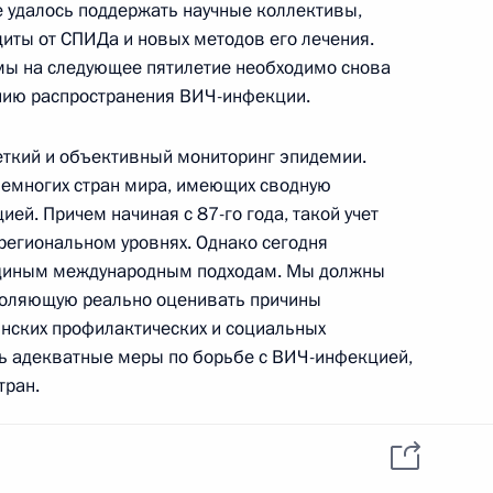
ии по вопросам социально-
е удалось поддержать научные коллективы,
ов Федерации Сибирского
иты от СПИДа и новых методов его лечения.
мы на следующее пятилетие необходимо снова
нию распространения ВИЧ-инфекции.
еткий и объективный мониторинг эпидемии.
 немногих стран мира, имеющих сводную
 по вопросам социально-
6м
ей. Причем начиная с 87-го года, такой учет
ов Федерации Сибирского
 региональном уровнях. Однако сегодня
единым международным подходам. Мы должны
воляющую реально оценивать причины
нских профилактических и социальных
ть адекватные меры по борьбе с ВИЧ-инфекцией,
тран.
язанности Премьер-министра
ество уделяет этим вопросам повышенное
иве России будет внесена и в повестку