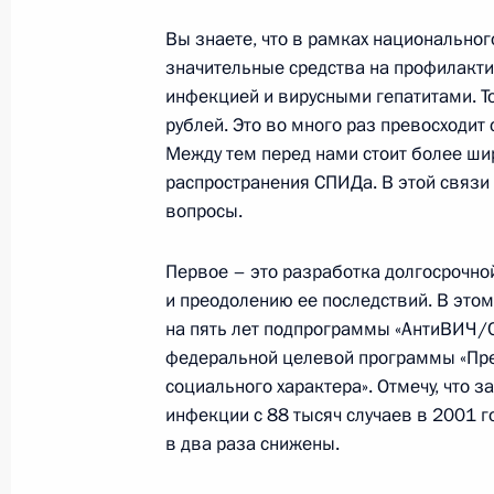
Вы знаете, что в рамках национально
Выдержки из стенографического от
значительные средства на профилактик
инфекцией и вирусными гепатитами. То
по вопросам социально-экономичес
рублей. Это во много раз превосходит
Федерации Сибирского федеральног
Между тем перед нами стоит более ши
нефтепровода Восточная Сибирь — 
распространения СПИДа. В этой связи
26 апреля 2006 года, 20:34
Томск
вопросы.
Первое – это разработка долгосрочно
Заключительное слово на совещан
и преодолению ее последствий. В этом
экономического развития субъект
на пять лет подпрограммы «АнтиВИЧ/
федерального округа
федеральной целевой программы «Пре
социального характера». Отмечу, что 
26 апреля 2006 года, 19:34
Томск
инфекции с 88 тысяч случаев в 2001 г
в два раза снижены.