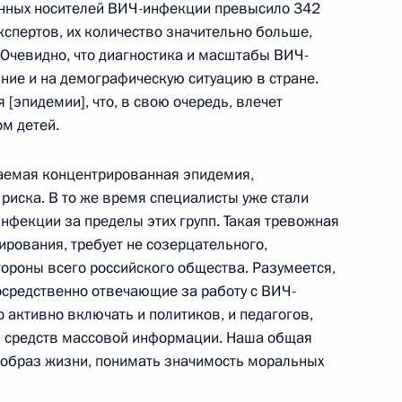
анных носителей ВИЧ-инфекции превысило 342
езидентской программы
кспертов, их количество значительно больше,
 для российской экономики
 Очевидно, что диагностика и масштабы ВИЧ-
библиотека Томского государственного
ие и на демографическую ситуацию в стране.
[эпидемии], что, в свою очередь, влечет
м детей.
нцлером ФРГ Ангелой
ваемая концентрированная эпидемия,
 риска. В то же время специалисты уже стали
нфекции за пределы этих групп. Такая тревожная
библиотека Томского государственного
ирования, требует не созерцательного,
тороны всего российского общества. Разумеется,
осредственно отвечающие за работу с ВИЧ-
о активно включать и политиков, и педагогов,
тором Томской области
ей средств массовой информации. Наша общая
 образ жизни, понимать значимость моральных