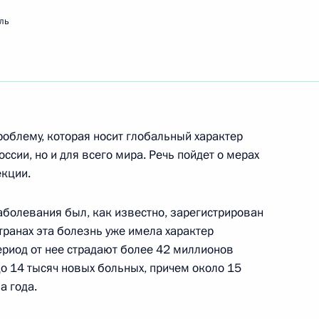
ль
ть следующие материалы
ономического форума
роблему, которая носит глобальный характер
оссии, но и для всего мира. Речь пойдет о мерах
кции.
аболевания был, как известно, зарегистрирован
и встречи с Федеральным
странах эта болезнь уже имела характер
риод от нее страдают более 42 миллионов
о 14 тысяч новых больных, причем около 15
а года.