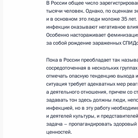
В России общее число зарегистриров
Начало встречи с участниками Пр
тысячи человек. Однако, по оценкам э
подготовки управленческих кадров
и в основном это люди моложе 35 лет.
26 апреля 2006 года, 22:35
Томск, Научная 
инфекции оказывают негативное влиян
университета
Особенно настораживает феминизация 
за собой рождение зараженных СПИДо
Начало встречи с Федеральным ка
Пока в России преобладает так назы
Меркель
сосредоточенная в нескольких группах
отмечать опасную тенденцию выхода и
26 апреля 2006 года, 22:30
Томск, Научная 
университета
ситуация требует адекватных мер реаг
а деятельного отношения, причем со с
задавать тон здесь должны люди, неп
инфекцией, но в эту работу необходим
Начало рабочей встречи с губерна
и деятелей культуры, и представител
Виктором Крессом
задача – пропагандировать здоровый
26 апреля 2006 года, 20:41
Томск
ценностей.