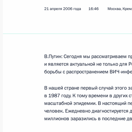
21 апреля 2006 года
16:46
Москва, Крем
Показа
Начало Российско-германского эк
27 апреля 2006 года, 14:58
Томск
В.Путин: Сегодня мы рассматриваем п
и является актуальной не только для Р
борьбы с распространением ВИЧ-инфе
26 апреля 2006 года, среда
В нашей стране первый случай этого з
Заявления для прессы по окончани
в 1987 году. К тому времени в других 
канцлером ФРГ Ангелой Меркель
масштабной эпидемии. В настоящий пе
26 апреля 2006 года, 22:51
Томск
человек. Ежедневно диагностируется д
миллионов заразились в последние дв