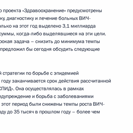
го проекта «Здравоохранение» предусмотрены
чета о совещании
у, диагностику и лечение больных ВИЧ-
24м
лько на этот год выделено 3,1 миллиарда
кого развития субъектов
 суммы, когда‑либо выделявшиеся на эти цели.
о округа (о строительстве
рокая задача – снизить до минимума темпы
Тихий океан)
 предложил бы сегодня обсудить следующие
й стратегии по борьбе с эпидемией
ии по вопросам социально-
 году заканчивается срок действия рассчитанной
8м
ов Федерации Сибирского
СПИД». Она осуществлялась в рамках
дупреждение и борьба с заболеваниями
за этот период были снижены темпы роста ВИЧ-
оду до 35 тысяч в прошлом году – более чем