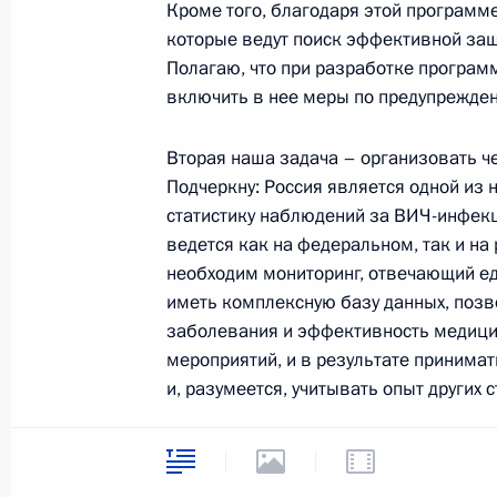
Стенографический отчет о совещан
Кроме того, благодаря этой программ
экономического развития субъект
которые ведут поиск эффективной защ
федерального округа
Полагаю, что при разработке програм
включить в нее меры по предупрежде
26 апреля 2006 года, 17:56
Томск
Вторая наша задача – организовать ч
Подчеркну: Россия является одной из
Вступительное слово на совещании
статистику наблюдений за ВИЧ-инфекци
экономического развития субъект
ведется как на федеральном, так и на
федерального округа
необходим мониторинг, отвечающий 
26 апреля 2006 года, 13:28
Томск
иметь комплексную базу данных, поз
заболевания и эффективность медици
мероприятий, и в результате принима
и, разумеется, учитывать опыт других с
25 апреля 2006 года, вторник
Начало встречи с исполняющим об
Вы знаете, что международное сообщ
Таиланда Таксином Чинаватом
внимание. Проблема СПИДа по инициат