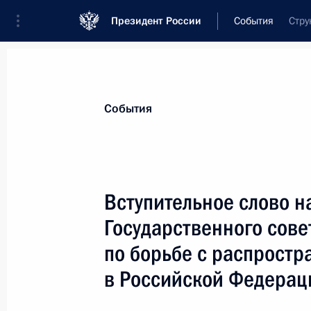
Президент России
События
Стру
Президент
Администрация
Государст
Новости
Стенограммы
Поездки
Те
События
Рубрикация материалов
Все материалы
Вступительное слово н
Послания Федеральному Собранию
Государственного сове
Заявления по важнейшим вопросам
по борьбе с распрост
Совещания, заседания, рабочие встречи
в Российской Федерац
Речи и обращения