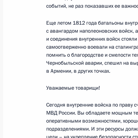
Кунанбаеву
событий, не раз показавших ее важнос
4 апреля 2006 года, 15:24
Москва, Чистые 
Еще летом 1812 года батальоны внутр
с авангардом наполеоновских войск, 
3 апреля 2006 года, понедельник
и соединения внутренних войск стоял
самоотверженно воевали на сталингра
Вступительное слово на совещании
помнить о благородстве и смелости те
особых экономических зон в Росси
Чернобыльской аварии, спешил на вы
в Армении, в других точках.
3 апреля 2006 года, 19:38
Москва, Кремль
Уважаемые товарищи!
Стенографический отчет о совещан
Сегодня внутренние войска по праву 
3 апреля 2006 года, 17:41
Москва, Кремль
МВД России. Вы обладаете мощным те
оперативными возможностями, хоро
подразделениями. И эти ресурсы долж
цели – на укрепление безопасности ст