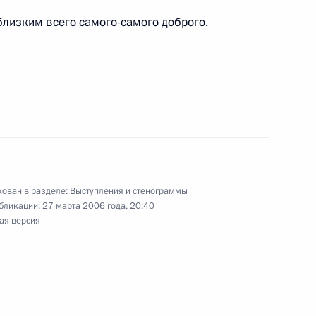
близким всего самого-самого доброго.
 по вопросам развития
ссии
президентом и председателем
ован в разделе:
Выступления и стенограммы
ашиностроительного
бликации:
27 марта 2006 года, 20:40
 Франческо Гуаргуальини
ая версия