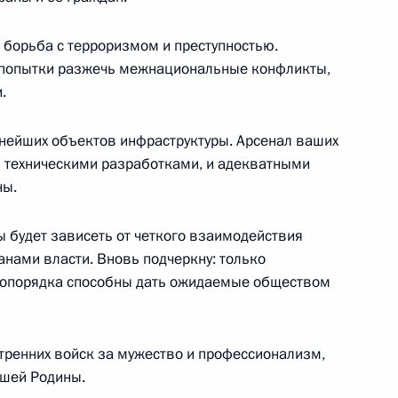
 Комиссии по военно-
борьба с терроризмом и преступностью.
остранными государствами
 попытки разжечь межнациональные конфликты,
.
ейших объектов инфраструктуры. Арсенал ваших
 техническими разработками, и адекватными
ром здравоохранения
ны.
 Зурабовым
 будет зависеть от четкого взаимодействия
анами власти. Вновь подчеркну: только
вопорядка способны дать ожидаемые обществом
и IX зимних Параолимпийских
5м
утренних войск за мужество и профессионализм,
ашей Родины.