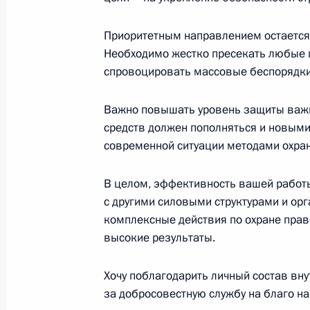
31 марта 2006 года, пятница
Вступительное слово на заседании
Приоритетным направлением остается 
техническому сотрудничеству с ин
Необходимо жестко пресекать любые
спровоцировать массовые беспорядки
31 марта 2006 года, 16:48
Москва, Кремль
Важно повышать уровень защиты важн
средств должен пополняться и новыми
Начало рабочей встречи с Минист
современной ситуации методами охра
и социального развития Михаилом
31 марта 2006 года, 16:03
Москва, Кремль
В целом, эффективность вашей работы
с другими силовыми структурами и орг
комплексные действия по охране пра
высокие результаты.
Встреча с чемпионами и призерам
игр 2006 года в Турине
Хочу поблагодарить личный состав вн
31 марта 2006 года, 15:24
Москва, Кремль
за добросовестную службу на благо н