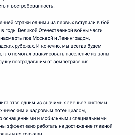
ть и востребованность.
пруды
енней стражи одними из первых вступили в бой
а в годы Великой Отечественной войны части
и насмерть под Москвой и Ленинградом,
дских рубежах. И конечно, мы всегда будем
 по вопросам развития
х, кто помогал эвакуировать население из зоны
и
ручку пострадавшим от землетрясения
ии с членами Правительства
считаются одним из значимых звеньев системы
хническим и кадровым потенциалом,
шо оснащенными и мобильными специальными
ны эффективно работать на достижение главной
раны и ее граждан.