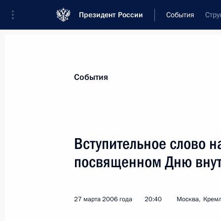
Президент России
События
Стру
Президент
Администрация
Государст
Новости
Стенограммы
Поездки
Те
События
Рубрикация материалов
Все материалы
Вступительное слово н
Послания Федеральному Собранию
посвященном Дню внут
Заявления по важнейшим вопросам
Совещания, заседания, рабочие встречи
27 марта 2006 года
20:40
Москва, Крем
Речи и обращения