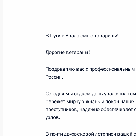
Показа
В.Путин: Уважаемые товарищи!
Начало российско-казахстанских 
составе
Дорогие ветераны!
4 апреля 2006 года, 19:09
Москва, Кремль
Поздравляю вас с профессиональным 
России.
Встреча с Президентом Казахстан
Сегодня мы отдаем дань уважения тем,
4 апреля 2006 года, 16:28
Москва, Кремль
бережет мирную жизнь и покой наших г
преступников, надежно обеспечивает о
узлов.
Церемония открытия памятника ка
В почти двухвековой летописи вашей 