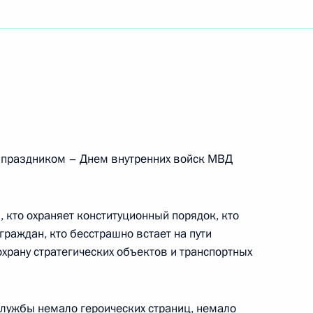
ть следующие материалы
переговоров в расширенном
праздником – Днем внутренних войск МВД
а Нурсултаном Назарбаевым
 кто охраняет конституционный порядок, кто
раждан, кто бесстрашно встает на пути
храну стратегических объектов и транспортных
захскому просветителю Абаю
службы немало героических страниц, немало