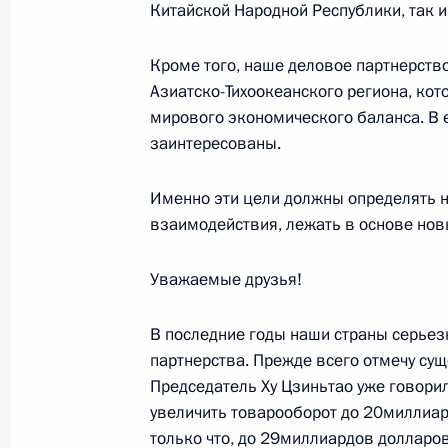
Китайской Народной Республики, так 
Кроме того, наше деловое партнерств
Встреча с российскими журналист
Азиатско-Тихоокеанского региона, ко
подписания российско-китайских д
мирового экономического баланса. В
заинтересованы.
21 марта 2006 года, 16:41
Пекин
Именно эти цели должны определять н
взаимодействия, лежать в основе нов
Выступление на российско-китайск
в расширенном составе
Уважаемые друзья!
21 марта 2006 года, 16:00
Пекин
В последние годы наши страны серьез
партнерства. Прежде всего отмечу сущ
Председатель Ху Цзиньтао уже говорил
20 марта 2006 года, понедельник
увеличить товарооборот до 20миллиар
Встреча с председателем правлени
только что, до 29миллиардов долларов