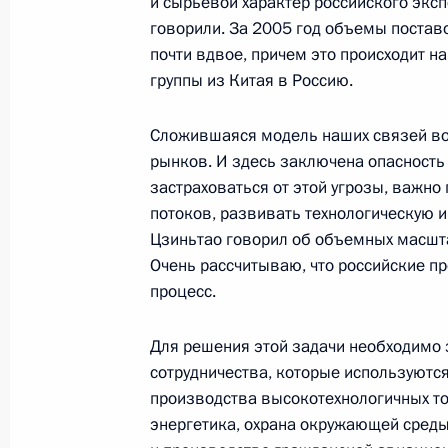
и сырьевой характер российского эксп
16 марта 2006 года, четверг
говорили. За 2005 год объемы постав
почти вдвое, причем это происходит н
Выступление на встрече с министра
группы из Китая в Россию.
восьми»
16 марта 2006 года, 20:41
Москва, Кремль
Сложившаяся модель наших связей во
рынков. И здесь заключена опасность
застраховаться от этой угрозы, важн
потоков, развивать технологическую 
Стенографический отчет о заседан
Цзиньтао говорил об объемных масшт
16 марта 2006 года, 18:32
Москва
Очень рассчитываю, что российские п
процесс.
Для решения этой задачи необходимо
Вступительное слово на заседании
сотрудничества, которые используются
16 марта 2006 года, 17:28
Москва
производства высокотехнологичных то
энергетика, охрана окружающей среды