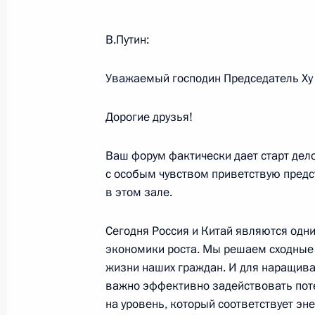
В.Путин:
Начало встречи с Премьером Госсо
Республики Вэнь Цзябао
Уважаемый господин Председатель Ху
22 марта 2006 года, 11:42
Пекин
Дорогие друзья!
Выступление на Российско-китайс
Ваш форум фактически дает старт дело
с особым чувством приветствую предс
22 марта 2006 года, 11:23
Пекин
в этом зале.
Сегодня Россия и Китай являются одн
21 марта 2006 года, вторник
экономики роста. Мы решаем сходные
жизни наших граждан. И для наращива
Выступление на торжественной цер
важно эффективно задействовать поте
в Китае
на уровень, который соответствует эн
21 марта 2006 года, 18:05
Пекин