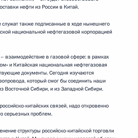
вропейской комиссии Жозе
ставки нефти из России в Китай.
е служат также подписанные в ходе нынешнего
йской национальной нефтегазовой корпорацией
и коллегии Министерства
– взаимодействие в газовой сфере: в рамках
пром» и Китайская национальная нефтегазовая
твующие документы. Сегодня изучаются
зопровода, который смог бы соединить наши
 из Восточной Сибири, и из Западной Сибири.
 коллегии Министерства
российско-китайских связей, надо откровенно
го серьезных проблем.
енение структуры российско-китайской торговли