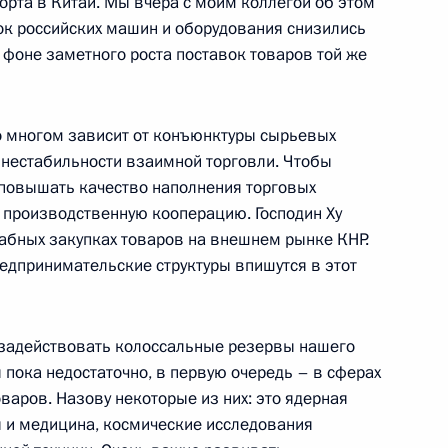
орта в Китай. Мы вчера с моим коллегой об этом
ок российских машин и оборудования снизились
а фоне заметного роста поставок товаров той же
ми энергетики стран «Группы
 многом зависит от конъюнктуры сырьевых
 нестабильности взаимной торговли. Чтобы
о повышать качество наполнения торговых
и производственную кооперацию. Господин Ху
ии Совета законодателей
абных закупках товаров на внешнем рынке КНР.
редпринимательские структуры впишутся в этот
 задействовать колоссальные резервы нашего
 Совета законодателей
7м
 пока недостаточно, в первую очередь – в сферах
варов. Назову некоторые из них: это ядерная
 и медицина, космические исследования