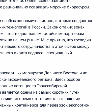
ной техники. Очень важно развивать
окурором Владимиром
 рационально осваивать морские биоресурсы.
 особых экономических зон, которые создаются
их технологий в России. Закон о таких зонах
ем, что это даст нашим китайским партнерам
ты на нашем рынке. Мне приятно, что господин
актического сотрудничества в этой сфере между
нешнего визита подписан специальный
офицерами и ветеранами ВМФ
анспортных маршрутов Дальнего Востока и их
ско-Тихоокеанского региона. Здесь особое
ование потенциала Транссибирской
чере, посвященном 100-летию
5м
 является одним из самых коротких путей
ключили во время этого визита соглашение
нажных контейнеров для перевозок экспортно-