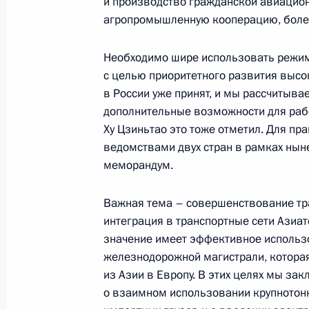
и производство гражданской авиацион
Начало встречи с Генеральным пр
агропромышленную кооперацию, более
Устиновым
Необходимо шире использовать режим
16 марта 2006 года, 16:59
Ново-Огарево
с целью приоритетного развития высок
в России уже принят, и мы рассчитыва
дополнительные возможности для рабо
15 марта 2006 года, среда
Ху Цзиньтао это тоже отметил. Для пр
ведомствами двух стран в рамках ны
Начало встречи с действующими 
меморандум.
15 марта 2006 года, 18:59
Москва
Важная тема – совершенствование тр
интеграция в транспортные сети Азиат
значение имеет эффективное использ
Выступление на торжественном ве
железнодорожной магистрали, которая
подводного флота России
из Азии в Европу. В этих целях мы за
15 марта 2006 года, 17:52
Москва
о взаимном использовании крупнотон