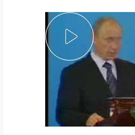
Показа
23 марта 2006 года, четверг
Выступление на церемонии вручени
23 марта 2006 года, 17:19
Москва, Кремль
22 марта 2006 года, среда
Начало встречи с Председателем П
Всекитайского собрания народных 
22 марта 2006 года, 11:44
Пекин