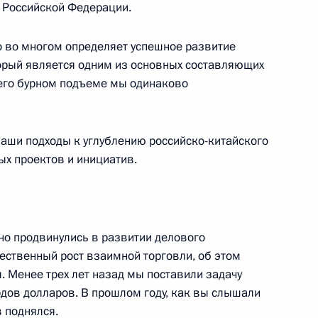
и Российской Федерации.
о во многом определяет успешное развитие
ами по завершении церемонии
торый является одним из основных составляющих
окументов
 его бурном подъеме мы одинаково
аши подходы к углублению российско-китайского
ых проектов и инициатив.
их переговорах
но продвинулись в развитии делового
ественный рост взаимной торговли, об этом
. Менее трех лет назад мы поставили задачу
дов долларов. В прошлом году, как вы слышали
я ОАО «Внешторгбанк»
 поднялся.