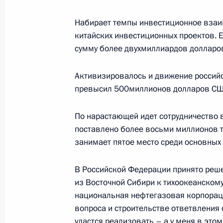
Андреем Костиным
Набирает темпы инвестиционное взаим
20 марта 2006 года, 16:33
Москва, Кремль
китайских инвестиционных проектов. 
сумму более двухмиллиардов долларов
Стенографический отчет о совещан
Активизировалось и движение российс
20 марта 2006 года, 15:05
Москва, Кремль
превысил 500миллионов долларов СШ
По нарастающей идет сотрудничество в
поставлено более восьми миллионов т
Письменное интервью китайскому 
занимает пятое место среди основных 
«Синьхуа»
20 марта 2006 года, 09:00
В Российской Федерации принято реш
из Восточной Сибири к тихоокеанском
национальная нефтегазовая корпораци
вопроса и строительстве ответвления 
17 марта 2006 года, пятница
удастся реализовать – а у меня в этом