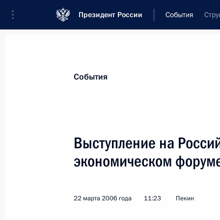
Президент России
События
Стру
Президент
Администрация
Государст
Новости
Стенограммы
Поездки
Те
События
Рубрикация материалов
Все материалы
Выступление на Росси
Послания Федеральному Собранию
экономическом форум
Заявления по важнейшим вопросам
Совещания, заседания, рабочие встречи
22 марта 2006 года
11:23
Пекин
Речи и обращения