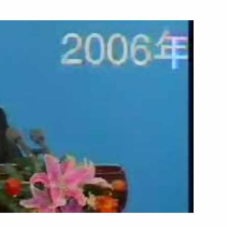
ть следующие материалы
я государственных наград
45м
остоянного комитета
представителей У Банго