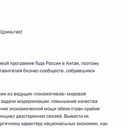
вета Китайской Народной
 Цзиньтао!
ком экономическом форуме
12м
вой программе Года России в Китае, поэтому
тавителей бизнес-сообществ, собравшихся
ими из ведущих «локомотивов» мировой
 задачи модернизации, повышения качества
ния экономической мощи обеих стран крайне
емонии открытия Года России
нциал двусторонних связей. Вывести их
ергичному характеру национальных экономик, как