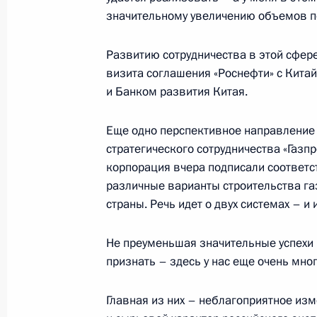
Начало встречи с Председателем Е
значительному увеличению объемов по
Мануэлом Баррозу
Развитию сотрудничества в этой сфер
17 марта 2006 года, 19:30
Ново-Огарево
визита соглашения «Роснефти» с Кита
и Банком развития Китая.
Заключительное слово на заседани
Еще одно перспективное направление 
юстиции
стратегического сотрудничества «Газ
17 марта 2006 года, 16:44
Москва
корпорация вчера подписали соответс
различные варианты строительства га
страны. Речь идет о двух системах – и
Вступительное слово на заседании
Не преуменьшая значительные успехи 
юстиции
признать – здесь у нас еще очень мно
17 марта 2006 года, 16:20
Москва
Главная из них – неблагоприятное изм