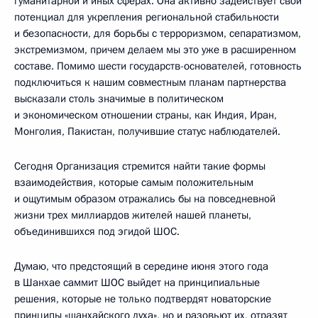
гуманитарной и иных сферах. Она активно задействует свой
потенциал для укрепления региональной стабильности
и безопасности, для борьбы с терроризмом, сепаратизмом,
экстремизмом, причем делаем мы это уже в расширенном
составе. Помимо шести государств-основателей, готовность
подключиться к нашим совместным планам партнерства
высказали столь значимые в политическом
и экономическом отношении страны, как Индия, Иран,
Монголия, Пакистан, получившие статус наблюдателей.
Сегодня Организация стремится найти такие формы
взаимодействия, которые самым положительным
и ощутимым образом отражались бы на повседневной
жизни трех миллиардов жителей нашей планеты,
объединившихся под эгидой ШОС.
Думаю, что предстоящий в середине июня этого года
в Шанхае саммит ШОС выйдет на принципиальные
решения, которые не только подтвердят новаторские
принципы «шанхайского духа», но и разовьют их, отразят