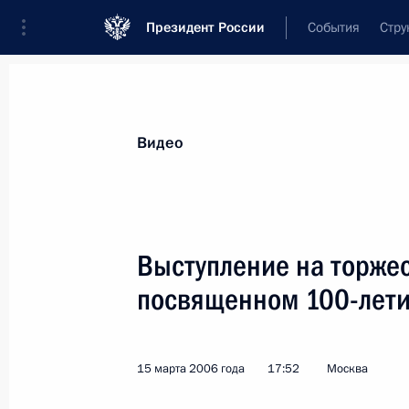
Президент России
События
Стру
Видеозаписи
Фотографии
Аудиозапи
Все материалы
Выступления
Совещан
Видео
Показа
Выступление на торже
посвященном 100-лети
Выступление на торжественном
вечере, посвященном 100-летию
подводного флота России
15 марта 2006 года
17:52
Москва