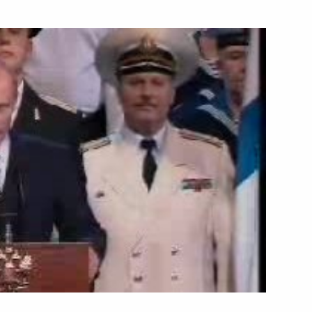
7 марта 2006 года
Видео, 4 мин.
Выступление на церемонии
вручения медалей Пушкина
венгерским деятелям науки