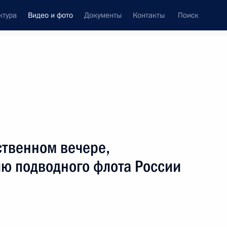
ктура
Видео и фото
Документы
Контакты
Поиск
си
ия, встречи
Встречи со СМИ
март, 2006
ть следующие материалы
ственном вечере,
ю подводного флота России
Выступление на торжественном
мероприятии по случаю 200-летия
музеев Московского Кремля