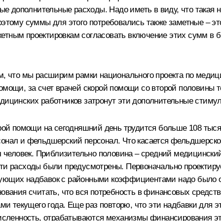
 дополнительные расходы. Надо иметь в виду, что такая на
оэтому суммы для этого потребовались также заметные – эт
етным проектировкам согласовать включение этих сумм в б
ом, что мы расширим рамки национального проекта по меди
омощи, за счет врачей скорой помощи со второй половины 
медицинских работников затронут эти дополнительные сти
орой помощи на сегодняшний день трудится больше 108 тыся
сонал и фельдшерский персонал. Что касается фельдшерско
яч человек. Приблизительно половина – средний медицинск
эти расходы были предусмотрены. Первоначально проектир
рующих надбавок с районными коэффициентами надо было от
нования считать, что вся потребность в финансовых средст
ами текущего года. Еще раз повторю, что эти надбавки для 
 численность, отрабатываются механизмы финансирования э