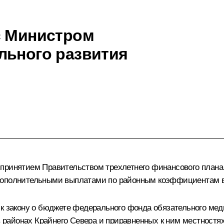
с Министром
льного развития
ринятием Правительством трехлетнего финансового плана. В
 дополнительными выплатами по районным коэффициентам в
к закону о бюджете федерального фонда обязательного мед
районах Крайнего Севера и приравненных к ним местностя