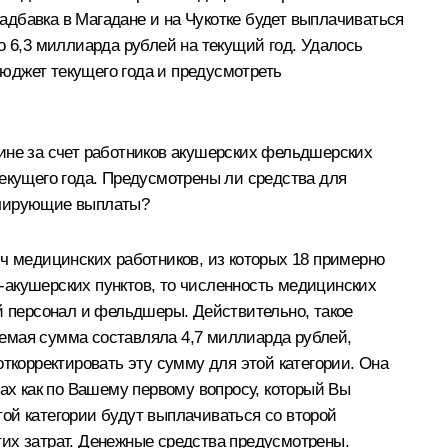
дбавка в Магадане и на Чукотке будет выплачиваться
о 6,3 миллиарда рублей на текущий год. Удалось
юджет текущего года и предусмотреть
цине за счет работников акушерских фельдшерских
текущего года. Предусмотрены ли средства для
мулирующие выплаты?
ч медицинских работников, из которых 18 примерно
-акушерских пунктов, то численность медицинских
ий персонал и фельдшеры. Действительно, такое
уемая сумма составляла 4,7 миллиарда рублей,
корректировать эту сумму для этой категории. Она
вах как по Вашему первому вопросу, который Вы
этой категории будут выплачиваться со второй
тих затрат. Денежные средства предусмотрены.