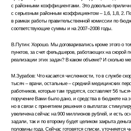
с районными коэффициентами. Это довольно приличные
с серьезным районным коэффициентом – 1,6, 1,8, 2. П
в рамках работы правительственной комиссии по бюдж
соответствующие суммы и на 2007–2008 годы.
В.Путин: Хорошо. Мы договаривались кроме этого о т
пунктов, за счет фельдшеров, работающих на скорой п
реализации этих задач? В каком объеме? И сколько 
М.Зурабов: Что касается численности, то в службе ск
тысяч – врачи, остальные – средний медицинских пер
работников, которые там трудятся, составляет 56 тыс
поручение Вами было дано, и средства в бюджете на 
но в связи с принятием решения о выплатах стимули
увеличена сейчас на 900 миллионов рублей, и есть ос
задали, так и по второму будет целиком закрыта деньг
половины года. Сейчас готовятся списки, уточняется