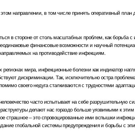
 этом направлении, в том числе принять оперативный план 
аться в стороне от столь масштабных проблем, как борьб
 неодинаковые финансовые возможности и научный потенци
 направляемых на противодействие инфекциям.
х регионах мира, инфекционные болезни как индикатор наг
бствуют дискриминации. Так, исключительно остра пробле
 помимо своего недуга сталкиваются с трудностями адаптац
еловечество часто испытывает на себе разрушительную си
аструктуры делают нас гораздо больше уязвимыми к этим у
е страшное – это спровоцированные ими вспышки инфекцио
здание глобальной системы предупреждения и борьбы с э