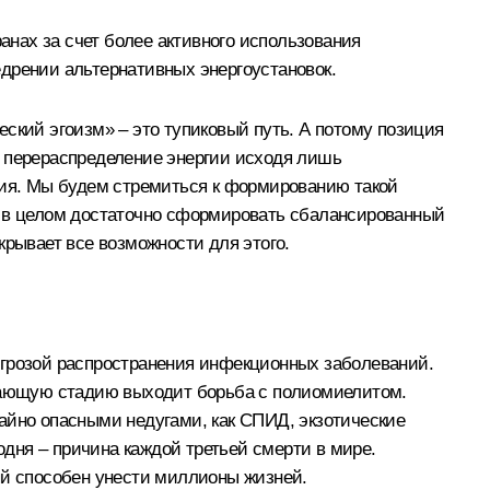
нах за счет более активного использования
дрении альтернативных энергоустановок.
ский эгоизм» – это тупиковый путь. А потому позиция
, перераспределение энергии исходя лишь
тия. Мы будем стремиться к формированию такой
у в целом достаточно сформировать сбалансированный
крывает все возможности для этого.
угрозой распространения инфекционных заболеваний.
ршающую стадию выходит борьба с полиомиелитом.
айно опасными недугами, как СПИД, экзотические
дня – причина каждой третьей смерти в мире.
ый способен унести миллионы жизней.