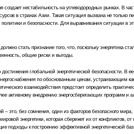
я создает нестабильность на углеводородных рынках. В ча
урсов в странах Азии. Такая ситуация вызвана не только п
 политики и безопасности. Для выравнивания ситуации в э
олжно стать признание того, что, поскольку энергетика ста
венность, общие риски и выгоды.
 достижения глобальной энергетической безопасности. В 
энергоснабжения по обоснованным ценам, устраивающим как
гетического взаимодействия предстоит определить практич
лее активному внедрению энергосберегающих программ и ал
 – это, без сомнения, один из факторов безопасного мира,
мировой энергетики, которая сбережет их от конфликтов, о
бщие подходы к построению эффективной энергетической ба