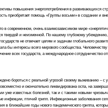
ективы повышения энергопотребления в развивающихся стра
ость приобретает помощь «Группы восьми» в создании и вне
то в современном, очень взаимозависимом мире «энергетиче
тся твердой и неизменной. По нашему глубокому убеждению
государств не отвечает целям и задачам глобального разви
вала бы интересы всего мирового сообщества. Человечеств
чение всех государств, а международное сотрудничество от
ждено бороться с реальной угрозой своему выживанию – с 
 повсеместно и окончательно ликвидирована оспа, на заве
ми уже известных болезней, так и с такими новыми чрезвыч
е инфекции, птичий грипп. Инфекционные заболевания сего
ния в ближайшие годы нового пандемического гриппа, котор