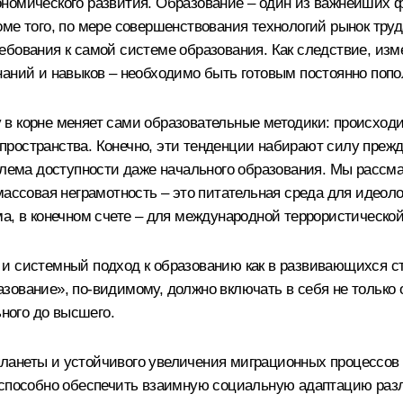
номического развития. Образование – один из важнейших ф
оме того, по мере совершенствования технологий рынок тр
ебования к самой системе образования. Как следствие, изм
наний и навыков – необходимо быть готовым постоянно попо
 в корне меняет сами образовательные методики: происход
остранства. Конечно, эти тенденции набирают силу прежде 
блема доступности даже начального образования. Мы рассма
массовая неграмотность – это питательная среда для идеол
а, в конечном счете – для международной террористической
 системный подход к образованию как в развивающихся стра
зование», по‑видимому, должно включать в себя не только
ьного до высшего.
ланеты и устойчивого увеличения миграционных процессов 
е способно обеспечить взаимную социальную адаптацию раз