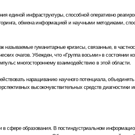
ия единой инфраструктуры, способной оперативно реагиров
торинга, обмена информацией и научными методиками, спо
к называемые гуманитарные кризисы, связанные, в частност
ических очагов. Убежден, что «Группа восьми» в состоянии
мпульс многостороннему взаимодействию в этой области.
действовать наращиванию научного потенциала, объединят
ерспективных высокочувствительных средств диагностики 
и в сфере образования. В постиндустриальном информаци