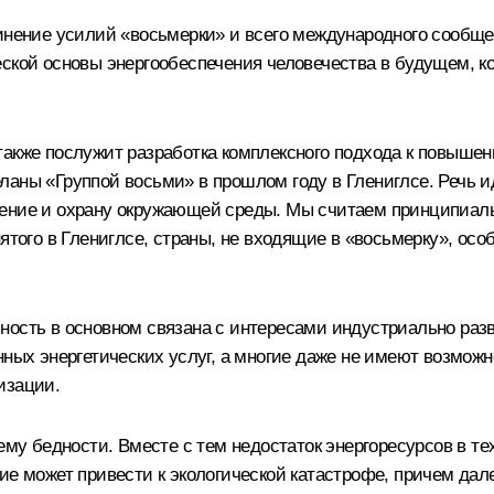
динение усилий «восьмерки» и всего международного сообще
ской основы энергообеспечения человечества в будущем, к
также послужит разработка комплексного подхода к повыше
аны «Группой восьми» в прошлом году в Глениглсе. Речь и
жение и охрану окружающей среды. Мы считаем принципиал
инятого в Глениглсе, страны, не входящие в «восьмерку», 
ость в основном связана с интересами индустриально разви
нных энергетических услуг, а многие даже не имеют возмож
изации.
лему бедности. Вместе с тем недостаток энергоресурсов в т
ие может привести к экологической катастрофе, причем дале