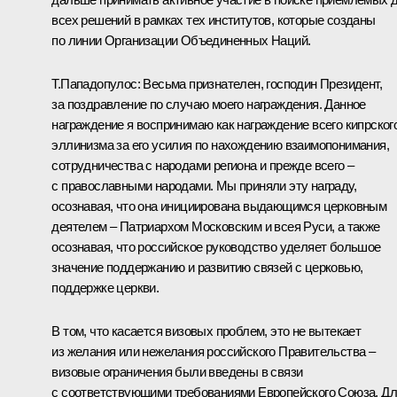
всех решений в рамках тех институтов, которые созданы
по линии Организации Объединенных Наций.
Т.Пападопулос: Весьма признателен, господин Президент,
за поздравление по случаю моего награждения. Данное
награждение я воспринимаю как награждение всего кипрског
эллинизма за его усилия по нахождению взаимопонимания,
сотрудничества с народами региона и прежде всего –
с православными народами. Мы приняли эту награду,
осознавая, что она инициирована выдающимся церковным
деятелем – Патриархом Московским и всея Руси, а также
осознавая, что российское руководство уделяет большое
значение поддержанию и развитию связей с церковью,
поддержке церкви.
В том, что касается визовых проблем, это не вытекает
из желания или нежелания российского Правительства –
визовые ограничения были введены в связи
с соответствующими требованиями Европейского Союза. Д