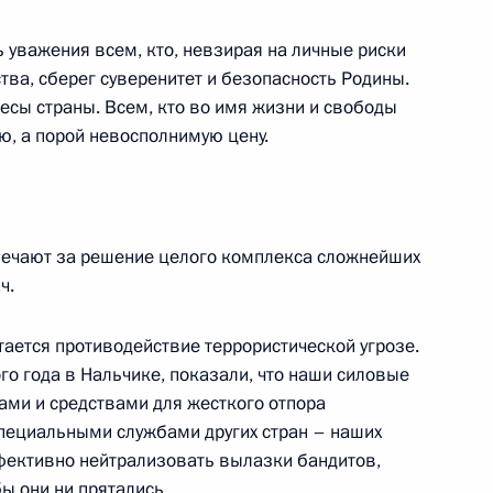
 уважения всем, кто, невзирая на личные риски
тва, сберег суверенитет и безопасность Родины.
есы страны. Всем, кто во имя жизни и свободы
 Совета Безопасности
10м
ю, а порой невосполнимую цену.
ечении международной
ь
вечают за решение целого комплекса сложнейших
ч.
льном съезде Ассоциации
тается противодействие террористической угрозе.
о года в Нальчике, показали, что наши силовые
ами и средствами для жесткого отпора
пециальными службами других стран – наших
фективно нейтрализовать вылазки бандитов,
ы они ни прятались.
ьном съезде Ассоциации