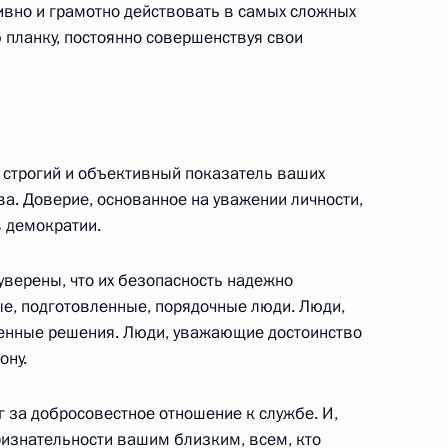
тивно и грамотно действовать в самых сложных
ми
 планку, постоянно совершенствуя свои
Ручей
 итогам встречи
 строгий и объективный показатель ваших
 Кочаряном
ва. Доверие, основанное на уважении личности,
Ручей
в демократии.
уверены, что их безопасность надежно
мении Робертом Кочаряном
ые, подготовленные, порядочные люди. Люди,
енные решения. Люди, уважающие достоинство
Ручей
ону.
г за добросовестное отношение к службе. И,
ризнательности вашим близким, всем, кто