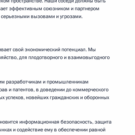
ском пространстве. Наши соседи должны быть
упает эффективным союзником и партнером
ми серьезными вызовами и угрозами.
и по экономическим вопросам
ь
ливает свой экономический потенциал. Мы
зяйство, для плодотворного и взаимовыгодного
брании, посвященном Дню
арственный Кремлевский дворец
шим разработчикам и промышленникам
прав и патентов, в доведении до коммерческого
ных успехов, новейших гражданских и оборонных
к
брании, посвященном 85-
тановится информационная безопасность, защита
оссии
ынках и содействие ему в обеспечении равной