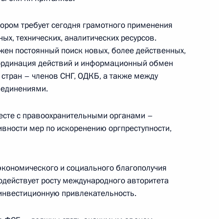
ррором требует сегодня грамотного применения
х, технических, аналитических ресурсов.
жен постоянный поиск новых, более действенных,
оординация действий и информационный обмен
стран – членов СНГ, ОДКБ, а также между
ъединениями.
Чеченской Республики
ь
есте с правоохранительными органами –
ивности мер по искоренению оргпреступности,
 с руководством Чеченской
3м
 экономического и социального благополучия
одействует росту международного авторитета
ь
инвестиционную привлекательность.