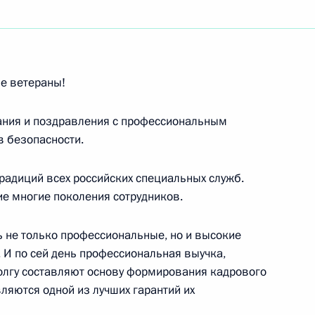
ть следующие материалы
е ветераны!
ния и поздравления с профессиональным
я Российского
 безопасности.
рхива
рг
радиций всех российских специальных служб.
ие многие поколения сотрудников.
 не только профессиональные, но и высокие
чета о совещании
 И по сей день профессиональная выучка,
зопасности (о либерализации
долгу составляют основу формирования кадрового
ляются одной из лучших гарантий их