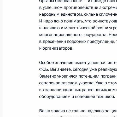
Органы безопасности – и прежде все
Начало рабочей встречи с Минист
в успешном противодействии экстреми
Ивановым
народным единством, сильна сплоченн
И надо ясно понимать, что воинствую
21 декабря 2005 года, 18:59
Москва, Кремл
к насилию и межэтнической розни угр
многонационального государства. Нео
в пресечении подобных преступлений, 
Заключительное слово на церемони
и организаторов.
наград
Особое значение имеет успешная инте
21 декабря 2005 года, 17:46
Москва, Кремл
ФСБ. Вы знаете, сегодня уже реализу
Заметно укрепился потенциал пограни
северокавказском участке. Уже в этом
Вступительное слово на церемонии
из запланированных ранее новых ко
наград
оборудованием и новейшей техникой.
21 декабря 2005 года, 17:15
Москва, Кремл
Ваша задача не только надежно защищ