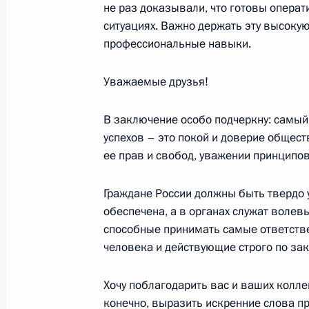
не раз доказывали, что готовы опера
Беседа с российскими журналиста
ситуациях. Важно держать эту высокую
16 декабря 2005 года, 23:59
Сочи, Бочаров 
профессиональные навыки.
Уважаемые друзья!
Ответы на вопросы журналистов по
В заключение особо подчеркну: самый
с Президентом Армении Робертом
успехов – это покой и доверие общест
16 декабря 2005 года, 18:00
Сочи, Бочаров 
ее прав и свобод, уважении принципо
Граждане России должны быть твердо 
Начало встречи с Президентом Ар
обеспечена, а в органах служат волев
способные принимать самые ответств
16 декабря 2005 года, 15:49
Сочи, Бочаров 
человека и действующие строго по зак
Хочу поблагодарить вас и ваших колле
15 декабря 2005 года, четверг
конечно, выразить искренние слова п