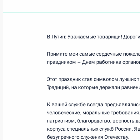
Показа
В.Путин: Уважаемые товарищи! Дороги
23 декабря 2005 года, пятница
Примите мои самые сердечные пожела
Выступление на церемонии открыти
праздником – Днем работника органов
государственного исторического а
23 декабря 2005 года, 22:42
Санкт-Петербу
Этот праздник стал символом лучших т
Традиций, на которые держали равнен
К вашей службе всегда предъявлялись
Выдержки из стенографического от
человеческие, моральные требования.
с постоянными членами Совета Бе
патриотизм, благородство, верность 
рынка акций ОАО «Газпром»)
корпуса специальных служб России. Яв
23 декабря 2005 года, 12:44
Ново-Огарево
безупречного служения Отечеству.