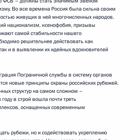
го ФСБ – должны стать значимым звеном
ром обороны Сергеем
зму. Во все времена Россия была сильна своим
остью живущих в ней многочисленных народов.
щий национализм, ксенофобия, призывы
ь
ожают самой стабильности нашего
бходимо решительнее действовать как
так и в выявлении их идейных вдохновителей
и вручения государственных
48м
грация Пограничной службы в систему органов
ь, Екатерининский зал
ются новые принципы охраны российских рубежей.
чных структур на самом сложном –
 году в строй вошла почти треть
 вручения государственных
48м
мплексов, оснащенных современным
ь, Екатерининский зал
ать рубежи, но и содействовать укреплению