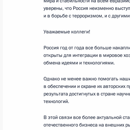
мира и стабильности на всем евразий
уверены, что Россия неизменно выст
20 декабря 2005 года, вторник
и в борьбе с терроризмом, и с други
Вступительное слово на совещани
Уважаемые коллеги!
20 декабря 2005 года, 23:24
Москва, Кремл
Россия год от года все больше накап
открыты для интеграции в мировое хо
Выступление на торжественном со
обмена идеями и технологиями.
работника органов безопасности
20 декабря 2005 года, 18:59
Москва, Госуд
Однако не менее важно помогать на
в обеспечении и охране их авторских 
результата достигнутых в стране науч
технологий.
19 декабря 2005 года, понедельни
Выступление на торжественном со
В этой связи все более актуальной с
летию Службы внешней разведки Р
отечественного бизнеса на внешних р