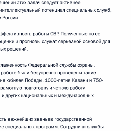
ешении этих задач следует активнее
интеллектуальный потенциал специальных служб,
 России.
ии с членами Правительства
ффективность работы СВР. Полученные по ее
ценки и прогнозы служат серьезной основой для
ь
ных решений.
слаженность Федеральной службы охраны.
 работе были безупречно проведены такие
ие юбилея Победы, 1000-летия Казани и 750-
ром транспорта Игорем
грамотную подготовку и четкую работу
 и других национальных и международных
Ручей
сть важнейших звеньев государственной
ие специальных программ. Сотрудники службы