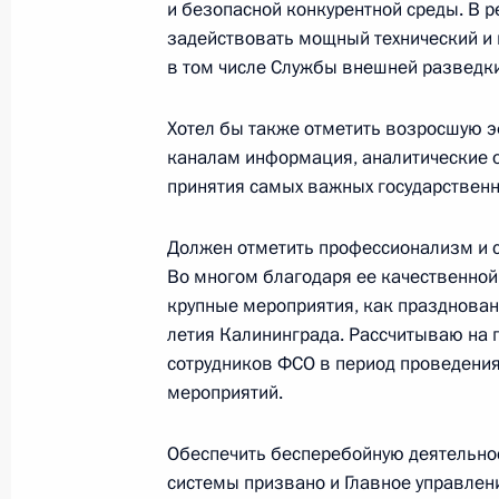
и безопасной конкурентной среды. В р
19 декабря 2005 года, 23:25
Москва
задействовать мощный технический и 
в том числе Службы внешней разведки
Стенографический отчет о совещан
Хотел бы также отметить возросшую э
каналам информация, аналитические о
19 декабря 2005 года, 19:57
Москва, Кремл
принятия самых важных государствен
Должен отметить профессионализм и 
17 декабря 2005 года, суббота
Во многом благодаря ее качественной
крупные мероприятия, как празднован
Начало рабочей встречи с Минист
летия Калининграда. Рассчитываю на 
Левитиным
сотрудников ФСО в период проведения
17 декабря 2005 года, 20:17
Сочи, Бочаров 
мероприятий.
Обеспечить бесперебойную деятельно
16 декабря 2005 года, пятница
системы призвано и Главное управлен