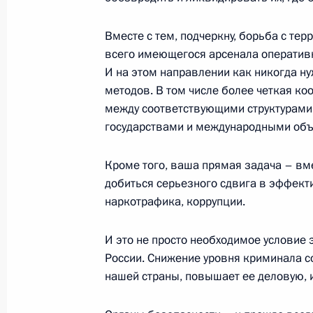
юристов России
Вместе с тем, подчеркну, борьба с те
22 декабря 2005 года, 16:03
Москва
всего имеющегося арсенала оперативны
И на этом направлении как никогда ну
методов. В том числе более четкая к
21 декабря 2005 года, среда
между соответствующими структурами 
государствами и международными об
Начало совещания с руководством 
21 декабря 2005 года, 22:04
Москва, Кремл
Кроме того, ваша прямая задача – вм
добиться серьезного сдвига в эффект
наркотрафика, коррупции.
Вступительное слово на совещании
И это не просто необходимое условие
Республики
России. Снижение уровня криминала с
21 декабря 2005 года, 19:49
Москва, Кремл
нашей страны, повышает ее деловую, 