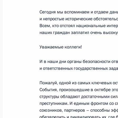
Сегодня мы вспоминаем и отдаем дань
22 декабря 2005 года, четверг
и непростые исторические обстоятельс
Всем, кто отстоял национальные интер
Вступительное слово на заседании
наших граждан заплатил очень высоку
по вопросу о роли России в обесп
энергетической безопасности
Уважаемые коллеги!
22 декабря 2005 года, 16:54
Москва, Кремл
И в наши дни органы безопасности от
и ответственных государственных зада
Заключительное слово на учредите
Пожалуй, одной из самых ключевых ос
юристов России
События, произошедшие в октябре этог
22 декабря 2005 года, 16:43
Москва
структуры обладают достаточными сил
преступникам. И единым фронтом со с
союзников, партнеров – способны эф
обезвредить и ликвидировать их, где б
Вступительное слово на учредител