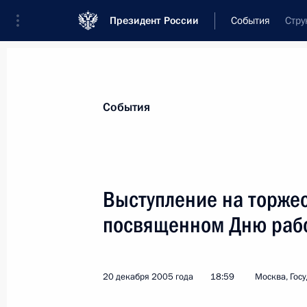
Президент России
События
Стру
Президент
Администрация
Государст
Новости
Стенограммы
Поездки
Те
События
Рубрикация материалов
Все материалы
Выступление на торже
Послания Федеральному Собранию
посвященном Дню рабо
Заявления по важнейшим вопросам
Совещания, заседания, рабочие встречи
20 декабря 2005 года
18:59
Москва, Гос
Речи и обращения