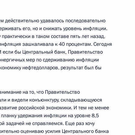
нам действительно удавалось последовательно
ерживать его, но и снижать уровень инфляции.
Организации Объединенных
 практически в таком составе пять лет назад,
-м инфляция зашкаливала к 40 процентам. Сегодня
И если бы Центральный банк, Правительство
ра
энергичных мер по сдерживанию инфляции
экономику нефтедолларов, результат был бы
ародного Суда Организации
8м
внимание на то, что Правительство
ра
али и видели конъюнктуру, складывающуюся
азвитие российской экономики. И тем не менее
 планку удержания инфляции на уровне 8,5
той задачей не справляемся. Еще раз хочу
вопросы по итогам российско-
19м
жительно оцениваю усилия Центрального банка