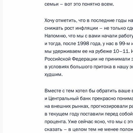
семьи – вот это понятно всем.
Хочу отметить, что в последние годы 
2 ноября 2005 года, среда
снижать рост инфляции – не только сд
Посещение Международного Суда 
Напомню, что мы с вами начали работу
Наций
и тогда, после 1998 года, у нас в 99
мы удерживаем ее на рубеже 10–11. 
2 ноября 2005 года, 22:42
Гаага, Дворец Ми
Российской Федерации не принимали 
в условиях большого притока в нашу 
худшим.
Выступление на заседании Междун
Объединенных Наций
Вместе с тем хотел бы обратить ваше 
2 ноября 2005 года, 22:02
Гаага, Дворец Ми
и Центральный банк прекрасно поним
на внешних рынках, прогнозировали р
в текущем году поставили перед собой
процента. Уже сейчас ясно, что мы с э
Заявления для прессы и ответы на 
сказать – в целом тем не менее поло
нидерландских переговоров