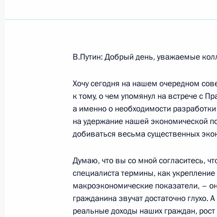
Показа
В.Путин: Добрый день, уважаемые кол
3 ноября 2005 года, четверг
Хочу сегодня на нашем очередном со
Начало встречи, посвященной вне
к тому, о чем упомянул на встрече с П
финансовой поддержки российских
а именно о необходимости разработки
3 ноября 2005 года, 22:14
Москва, Кремль
на удержание нашей экономической по
добиваться весьма существенных экон
Думаю, что вы со мной согласитесь, ч
Начало рабочей встречи с Минист
специалиста термины, как укрепление 
Ивановым и начальником Генераль
макроэкономические показатели, – он
Юрием Балуевским
гражданина звучат достаточно глухо. А
3 ноября 2005 года, 16:36
Ново-Огарево
реальные доходы наших граждан, рост