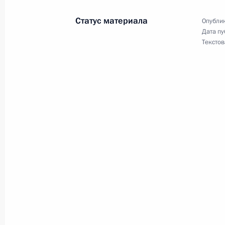
Вступительное слово на встрече с 
Статус материала
Опублик
нидерландских деловых кругов
Дата пу
Текстов
1 ноября 2005 года, 19:15
Амстердам
31 октября 2005 года, понедельни
Интервью нидерландскому телекана
«НРЦ Хандельсблатт»
31 октября 2005 года, 18:36
Стенографический отчет о совещан
31 октября 2005 года, 13:00
Москва, Кремл