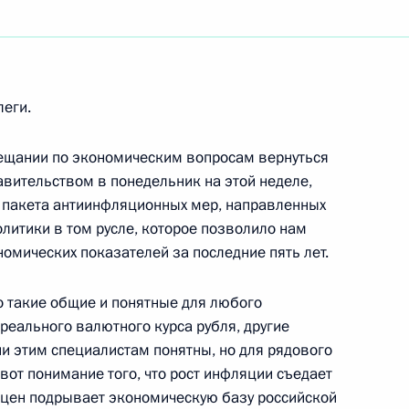
ть следующие материалы
леги.
вещании по экономическим вопросам вернуться
дрению новой системы
равительством в понедельник на этой неделе,
 олимпийцев
 пакета антиинфляционных мер, направленных
литики в том русле, которое позволило нам
омических показателей за последние пять лет.
то такие общие и понятные для любого
ром обороны Сергеем
реального валютного курса рубля, другие
ного штаба Вооруженных Сил
и этим специалистам понятны, но для рядового
 вот понимание того, что рост инфляции съедает
 цен подрывает экономическую базу российской