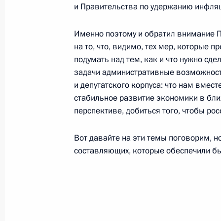
и Правительства по удержанию инфляц
2 ноября 2005 года, 21:50
Гаага, Бинненхоф
Именно поэтому и обратил внимание П
на то, что, видимо, тех мер, которые 
подумать над тем, как и что нужно сд
Вступительное слово на российско
задачи административные возможности
в расширенном составе
и депутатского корпуса: что нам вмест
2 ноября 2005 года, 18:22
Гаага, Бинненхоф
стабильное развитие экономики в бл
перспективе, добиться того, чтобы ро
1 ноября 2005 года, вторник
Вот давайте на эти темы поговорим, но
составляющих, которые обеспечили бы
Выступление на государственном п
Нидерландов Беатрикс
1 ноября 2005 года, 22:30
Гаага, дворец Но