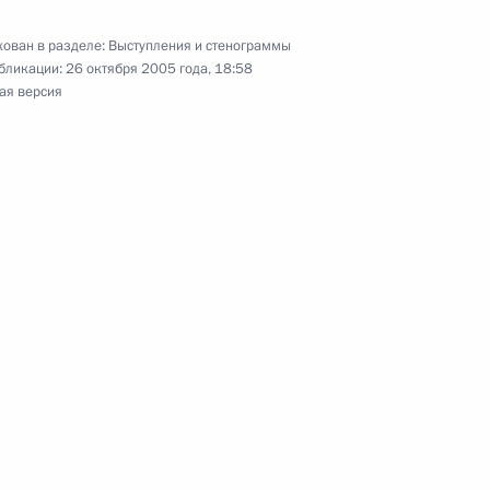
представителями
9м
ован в разделе:
Выступления и стенограммы
бликации:
26 октября 2005 года, 18:58
ая версия
к
лу «Недерланд 1» и газете
ии с членами Правительства
ь