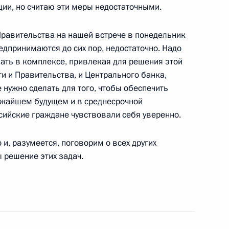
ии, но считаю эти меры недостаточными.
равительства на нашей встрече в понедельник
предпринимаются до сих пор, недостаточно. Надо
елать в комплексе, привлекая для решения этой
-нидерландских переговорах
 и Правительства, и Центрального банка,
е нужно сделать для того, чтобы обеспечить
ижайшем будущем и в среднесрочной
ссийские граждане чувствовали себя уверенно.
 и, разумеется, поговорим о всех других
 решение этих задач.
риеме от имени Королевы
ордейнде