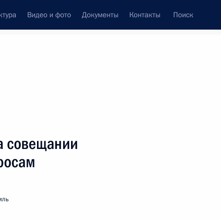
ктура
Видео и фото
Документы
Контакты
Поиск
венный Совет
Совет Безопасности
Комиссии и советы
леграммы
Сведения о Президенте
ноябрь, 2005
Встречи с представителями сообществ
на совещании
Пресс-конференции
росам
Интервью
Статьи
мль