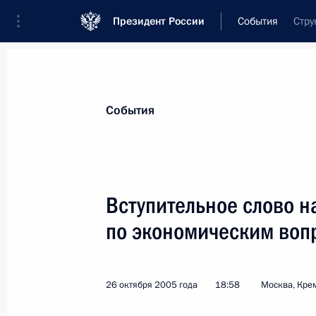
Президент России
События
Стру
Президент
Администрация
Государст
Новости
Стенограммы
Поездки
Те
События
Рубрикация материалов
Все материалы
Вступительное слово 
Послания Федеральному Собранию
по экономическим воп
Заявления по важнейшим вопросам
Совещания, заседания, рабочие встречи
26 октября 2005 года
18:58
Москва, Кре
Речи и обращения