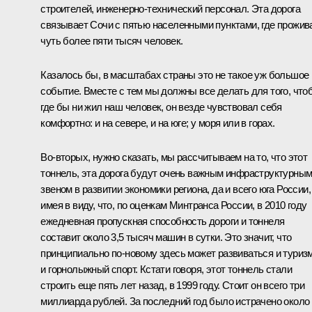
строителей, инженерно-технический персонал. Эта дорога
связывает Сочи с пятью населенными пунктами, где прожив
чуть более пяти тысяч человек.
Казалось бы, в масштабах страны это не такое уж большое
событие. Вместе с тем мы должны все делать для того, что
где бы ни жил наш человек, он везде чувствовал себя
комфортно: и на севере, и на юге; у моря или в горах.
Во‑вторых, нужно сказать, мы рассчитываем на то, что этот
тоннель, эта дорога будут очень важным инфраструктурны
звеном в развитии экономики региона, да и всего юга России,
имея в виду, что, по оценкам Минтранса России, в 2010 году
ежедневная пропускная способность дороги и тоннеля
составит около 3,5 тысяч машин в сутки. Это значит, что
принципиально по‑новому здесь может развиваться и туризм
и горнолыжный спорт. Кстати говоря, этот тоннель стали
строить еще пять лет назад, в 1999 году. Стоит он всего три
миллиарда рублей. За последний год было истрачено около